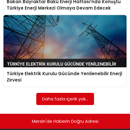
Bakan Bayraktar Bakü Enerji Haftası’nda Konuştu
EKONOMI
Türkiye Enerji Merkezi Olmaya Devam Edecek
MAGAZIN
DÜNYA
OTOMOBIL
Türkiye Elektrik Kurulu Gücünde Yenilenebilir Enerji
Zirvesi
Daha fazla içerik yok...
Mersin'de Haberin Doğru Adresi