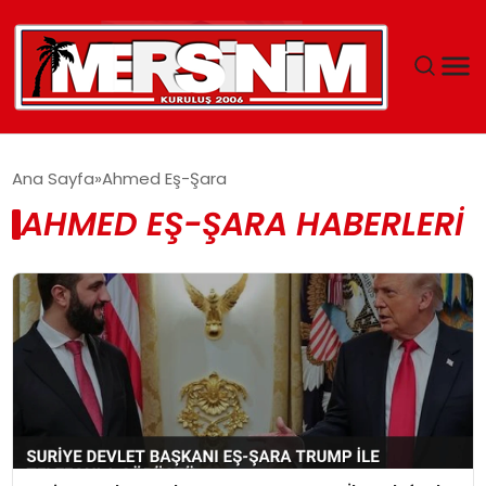
MERSIN
Ana Sayfa
Ahmed Eş-Şara
AHMED EŞ-ŞARA HABERLERI
YAŞAM
GÜNCEL
SAĞLIK
EĞITIM
SPOR