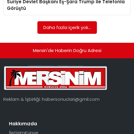
Suriye Devlet Başkanı Eş-Şara Trump İle Telefonla
EKONOMI
Görüştü
MAGAZIN
Daha fazla içerik yok...
DÜNYA
OTOMOBIL
Mersin'de Haberin Doğru Adresi
Reklam & İşbirliği:
habersonuclari@gmil.com
Hakkımızda
İletişim
Künye