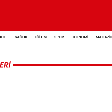
NCEL
SAĞLIK
EĞITIM
SPOR
EKONOMI
MAGAZI
ERI