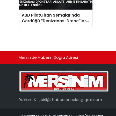
ABD Pilotu İran Semalarında
Gördüğü “Denizanası Drone”ları
Anlattı ABD İstihbaratını
Hareketlendirdi
Mersin'de Haberin Doğru Adresi
Reklam & İşbirliği:
habersonuclari@gmil.com
Copyright © 2025 Tüm hakları MERSİNİM 'de saklıdır.