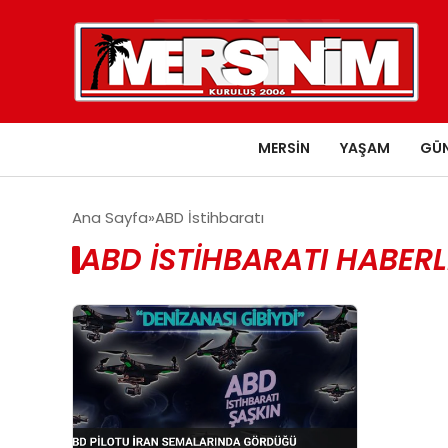
MERSIN
YAŞAM
GÜ
Ana Sayfa
ABD İstihbaratı
ABD İSTIHBARATI HABERL