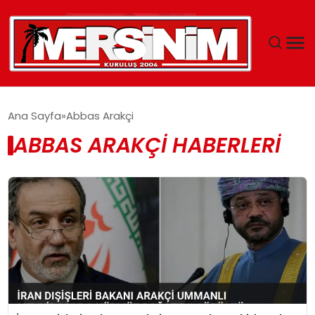
MERSIN
Ana Sayfa
Abbas Arakçi
ABBAS ARAKÇI HABERLERI
YAŞAM
GÜNCEL
SAĞLIK
EĞITIM
SPOR