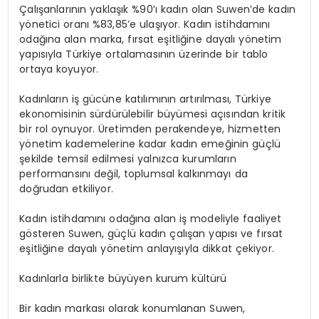
EKONOMI
Çalışanlarının yaklaşık %90’ı kadın olan
Suwen’de
kadın
yönetici oranı %83,85’e ulaşıyor. Kadın istihdamını
odağına alan marka, fırsat eşitliğine dayalı yönetim
MAGAZIN
yapısıyla Türkiye ortalamasının üzerinde bir tablo
ortaya koyuyor.
DÜNYA
Kadınların iş gücüne katılımının artırılması, Türkiye
ekonomisinin sürdürülebilir büyümesi açısından kritik
OTOMOBIL
bir rol oynuyor. Üretimden perakendeye, hizmetten
yönetim kademelerine kadar kadın emeğinin güçlü
şekilde temsil edilmesi yalnızca kurumların
performansını değil, toplumsal kalkınmayı da
doğrudan etkiliyor.
Kadın istihdamını odağına alan iş modeliyle faaliyet
gösteren Suwen, güçlü kadın çalışan yapısı ve fırsat
eşitliğine dayalı yönetim anlayışıyla dikkat çekiyor.
Kadınlarla
birlikte
büyüyen
kurum
kültürü
Bir kadın markası olarak konumlanan Suwen,