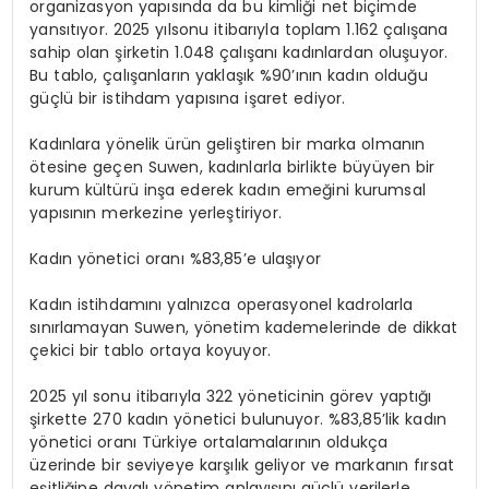
organizasyon yapısında da bu kimliği n
et biçimde
yansıtıyor. 2025 yıl
sonu itibarıyla toplam 1.162 çalışana
sahip olan şirketin 1.048 çalışanı kadınlardan oluşuyor.
Bu tablo, çalışanların yaklaşık %90’ının kadın olduğu
güçlü bir istihdam yapısına işaret ediyor.
Kadınlara yönelik ürün geliştiren bir marka olmanın
ötesine geçen Suwen, kadınlarla birlikte büyüyen bir
kurum kültürü inşa ederek kadın emeğini kurumsal
yapısının merkezine yerleştiriyor.
Kadın
yönetici
oranı
%83,85’e
ulaşıyor
Kadın istihdamını yalnızca operasyonel kadrolarla
sınırlamayan Suwen, yönetim kademelerinde de dikkat
çekici bir tablo ortaya koyuyor.
2025 yıl sonu itibarıyla 322 yöneticinin görev yaptığı
şirkette 270 kadın yönetici bulunuyor. %83,85’lik kadın
yönetici oranı Türkiye ortalamalarının oldukça
üzerinde bir seviyeye karşılık geliyor ve markanın fırsat
eşitliğine dayalı yönetim anlayışını güçlü verilerle