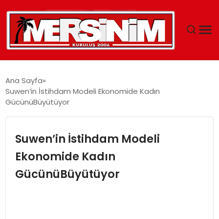
MERSIN
Ana Sayfa
Suwen’in İstihdam Modeli Ekonomide Kadın
YAŞAM
GücünüBüyütüyor
GÜNCEL
Suwen’in İstihdam Modeli
SAĞLIK
Ekonomide Kadın
GücünüBüyütüyor
EĞITIM
SPOR