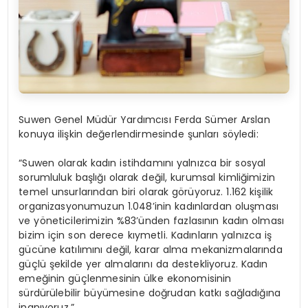
Suwen Genel Müdür Yardımcısı
Ferda Sümer Arslan
konuya ilişkin değerlendirmesinde şunları söyledi:
“Suwen olarak kadın istihdamını yalnızca bir sosyal
sorumluluk başlığı olarak değil, kurumsal kimliğimizin
temel unsurlarından biri olarak görüyoruz. 1.162 kişilik
organizasyonumuzun 1.048’inin kadınlardan oluşması
ve yöneticilerimizin %83’ünden fazlasının kadın olması
bizim için son derece kıymetli. Kadınların yalnızca iş
gücüne katılımını değil, karar alma mekanizmalarında
güçlü şekilde yer almalarını da destekliyoruz. Kadın
emeğinin güçlenmesinin ülke ekonomisinin
sürdürülebilir büyümesine doğrudan katkı sağladığına
inanıyoruz.”