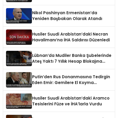
Eylem Çağrısı Yaptı
Nikol Pashinyan Ermenistan’da
Yeniden Başbakan Olarak Atandı
Husiler Suudi Arabistan’daki Necran
Havalimanı’na İHA Saldırısı Düzenledi
Lübnan’da Mudiler Banka Şubelerinde
Ateş Yaktı 7 Yıllık Hesap Blokajına
Tepki Gösterdi
Putin’den Rus Donanmasına Tedirgin
Eden Emir: Gemilere El Koyma
Girişimlerine Karşı Koyulacak
Husiler Suudi Arabistan’daki Aramco
Tesislerini Füze ve İHA’larla Vurdu