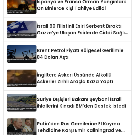
İspanya ve Fransa Orman Yangınları:
On Binlerce Kişi Tahliye Edildi
İsrail 60 Filistinli Esiri Serbest Bıraktı
Gazze’ye Ulaşan Esirlerde Ciddi Sağlık
Sorunları Dikkat Çekti
Brent Petrol Fiyatı Bölgesel Gerilimle
84 Doları Aştı
İngiltere Askeri Üssünde Alkollü
Askerler Zırhlı Araçla Kaza Yaptı
Suriye Dışişleri Bakanı Şeybani İsrail
İhlallerini Kınadı BM’den Destek İstedi
Putin’den Rus Gemilerine El Koyma
Tehdidine Karşı Emir Kaliningrad ve