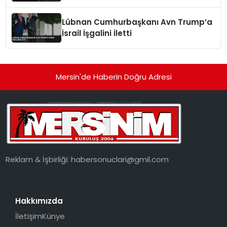
Ukrayna Vurgusu
Lübnan Cumhurbaşkanı Avn Trump’a
İsrail İşgalini İletti
Mersin'de Haberin Doğru Adresi
Reklam & İşbirliği:
habersonuclari@gmil.com
Hakkımızda
İletişim
Künye