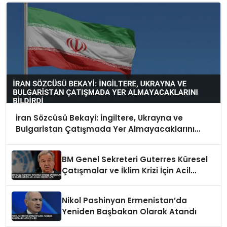
İran Sözcüsü Bekayi: İngiltere, Ukrayna ve
Bulgaristan Çatışmada Yer Almayacaklarını
Bildirdi
BM Genel Sekreteri Guterres Küresel
Çatışmalar ve İklim Krizi İçin Acil
Eylem Çağrısı Yaptı
Nikol Pashinyan Ermenistan’da
Yeniden Başbakan Olarak Atandı