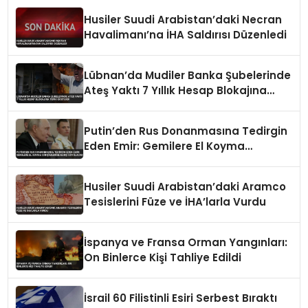
Husiler Suudi Arabistan’daki Necran
Havalimanı’na İHA Saldırısı Düzenledi
Lübnan’da Mudiler Banka Şubelerinde
Ateş Yaktı 7 Yıllık Hesap Blokajına
Tepki Gösterdi
Putin’den Rus Donanmasına Tedirgin
Eden Emir: Gemilere El Koyma
Girişimlerine Karşı Koyulacak
Husiler Suudi Arabistan’daki Aramco
Tesislerini Füze ve İHA’larla Vurdu
İspanya ve Fransa Orman Yangınları:
On Binlerce Kişi Tahliye Edildi
İsrail 60 Filistinli Esiri Serbest Bıraktı