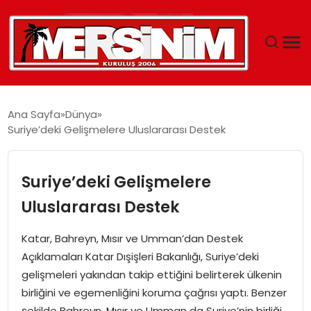
MERSIN
Ana Sayfa
Dünya
Suriye’deki Gelişmelere Uluslararası Destek
YAŞAM
GÜNCEL
Suriye’deki Gelişmelere
Uluslararası Destek
SAĞLIK
Katar, Bahreyn, Mısır ve Umman’dan Destek
EĞITIM
Açıklamaları Katar Dışişleri Bakanlığı, Suriye’deki
gelişmeleri yakından takip ettiğini belirterek ülkenin
SPOR
birliğini ve egemenliğini koruma çağrısı yaptı. Benzer
şekilde Bahreyn, Mısır ve Umman da Suriye’nin birliği