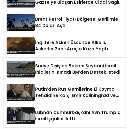
Gazze’ye Ulaşan Esirlerde Ciddi Sağlık
Sorunları Dikkat Çekti
Brent Petrol Fiyatı Bölgesel Gerilimle
84 Doları Aştı
İngiltere Askeri Üssünde Alkollü
Askerler Zırhlı Araçla Kaza Yaptı
Suriye Dışişleri Bakanı Şeybani İsrail
İhlallerini Kınadı BM’den Destek İstedi
Putin’den Rus Gemilerine El Koyma
Tehdidine Karşı Emir Kaliningrad ve
Ukrayna Vurgusu
Lübnan Cumhurbaşkanı Avn Trump’a
İsrail İşgalini İletti