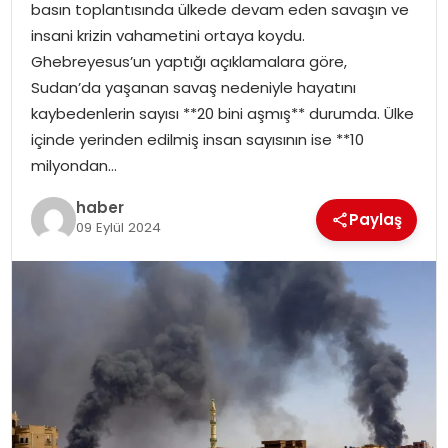
basın toplantısında ülkede devam eden savaşın ve
EKONOMI
insani krizin vahametini ortaya koydu.
Ghebreyesus’un yaptığı açıklamalara göre,
MAGAZIN
Sudan’da yaşanan savaş nedeniyle hayatını
kaybedenlerin sayısı **20 bini aşmış** durumda. Ülke
DÜNYA
içinde yerinden edilmiş insan sayısının ise **10
milyondan…
OTOMOBIL
haber
Paylaş
09 Eylül 2024