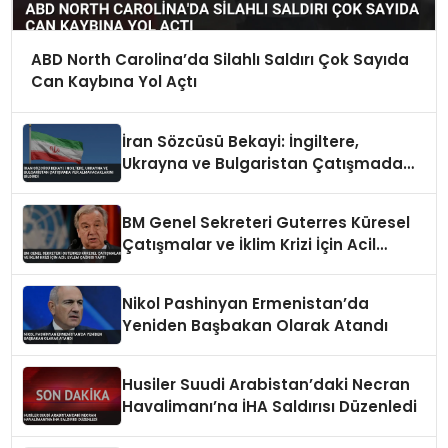
ABD North Carolina’da Silahlı Saldırı Çok Sayıda
Can Kaybına Yol Açtı
İran Sözcüsü Bekayi: İngiltere,
Ukrayna ve Bulgaristan Çatışmada
Yer Almayacaklarını Bildirdi
BM Genel Sekreteri Guterres Küresel
Çatışmalar ve İklim Krizi İçin Acil
Eylem Çağrısı Yaptı
Nikol Pashinyan Ermenistan’da
Yeniden Başbakan Olarak Atandı
Husiler Suudi Arabistan’daki Necran
Havalimanı’na İHA Saldırısı Düzenledi