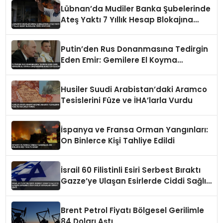
Lübnan’da Mudiler Banka Şubelerinde
Ateş Yaktı 7 Yıllık Hesap Blokajına
Tepki Gösterdi
Putin’den Rus Donanmasına Tedirgin
Eden Emir: Gemilere El Koyma
Girişimlerine Karşı Koyulacak
Husiler Suudi Arabistan’daki Aramco
Tesislerini Füze ve İHA’larla Vurdu
İspanya ve Fransa Orman Yangınları:
On Binlerce Kişi Tahliye Edildi
İsrail 60 Filistinli Esiri Serbest Bıraktı
Gazze’ye Ulaşan Esirlerde Ciddi Sağlık
Sorunları Dikkat Çekti
Brent Petrol Fiyatı Bölgesel Gerilimle
84 Doları Aştı