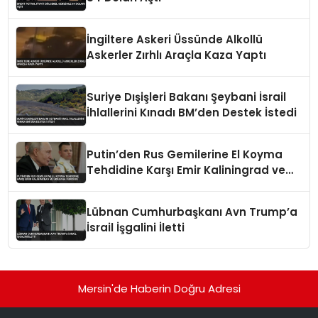
İngiltere Askeri Üssünde Alkollü
Askerler Zırhlı Araçla Kaza Yaptı
Suriye Dışişleri Bakanı Şeybani İsrail
İhlallerini Kınadı BM’den Destek İstedi
Putin’den Rus Gemilerine El Koyma
Tehdidine Karşı Emir Kaliningrad ve
Ukrayna Vurgusu
Lübnan Cumhurbaşkanı Avn Trump’a
İsrail İşgalini İletti
Mersin'de Haberin Doğru Adresi