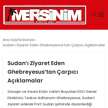
MERSIN
Ana Sayfa
Dünya
Sudan’ı Ziyaret Eden Ghebreyesus’tan Çarpıcı Açıklamalar
YAŞAM
GÜNCEL
Sudan’ı Ziyaret Eden
Ghebreyesus’tan Çarpıcı
SAĞLIK
Açıklamalar
EĞITIM
Savaşın ve İnsani Krizin Vahim Boyutları DSÖ Genel
Direktörü Tedros Adhanom Ghebreyesus, Sudan’ı
SPOR
ziyaret ederek Port Sudan şehrinde düzenlediği