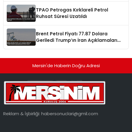
TPAO Petrogas Kırklareli Petrol
Ruhsat Süresi Uzatıldı
Brent Petrol Fiyatı 77.87 Dolara
Geriledi Trump’ın İran Açıklamaları
Etkili Oldu
Mersin'de Haberin Doğru Adresi
Reklam & İşbirliği:
habersonuclari@gmil.com