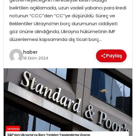
EKONOMI
belirtilen açıklamada, uzun vadeli yabancı para kredi
notunun “CCC”den “CC”ye düşürüldü. Süreç ve
MAGAZIN
Beklentiler Ukrayna’nın borç durumunun ciddiyeti
göz önüne alındığında, Ukrayna hükümetinin IMF
DÜNYA
düzenlemesi kapsamında dış ticari borç…
OTOMOBIL
haber
Paylaş
18 Ekim 2024