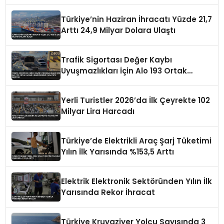
Çıkardı
Türkiye’nin Haziran İhracatı Yüzde 21,7
Arttı 24,9 Milyar Dolara Ulaştı
Trafik Sigortası Değer Kaybı
Uyuşmazlıkları İçin Alo 193 Ortak
Hasar İhbar Merkezi Faaliyete Geçiyor
Yerli Turistler 2026’da İlk Çeyrekte 102
Milyar Lira Harcadı
Türkiye’de Elektrikli Araç Şarj Tüketimi
Yılın İlk Yarısında %153,5 Arttı
Elektrik Elektronik Sektöründen Yılın İlk
Yarısında Rekor İhracat
Türkiye Kruvaziyer Yolcu Sayısında 3