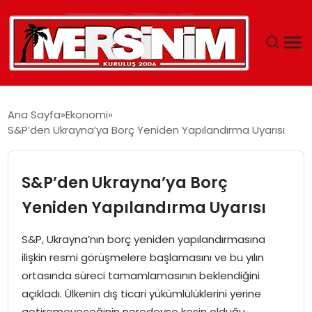
MERSIN
Ana Sayfa
Ekonomi
S&P’den Ukrayna’ya Borç Yeniden Yapılandırma Uyarısı
YAŞAM
GÜNCEL
S&P’den Ukrayna’ya Borç
Yeniden Yapılandırma Uyarısı
SAĞLIK
S&P, Ukrayna’nın borç yeniden yapılandırmasına
EĞITIM
ilişkin resmi görüşmelere başlamasını ve bu yılın
ortasında süreci tamamlamasının beklendiğini
SPOR
açıkladı. Ülkenin dış ticari yükümlülüklerini yerine
getiremeyeceğinin neredeyse kesin olduğu