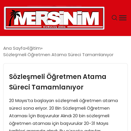
MERSIN
Ana Sayfa
Eğitim
Sözleşmeli Öğretmen Atama Süreci Tamamlanıyor
YAŞAM
GÜNCEL
Sözleşmeli Öğretmen Atama
Süreci Tamamlanıyor
SAĞLIK
20 Mayıs’ta başlayan sözleşmeli öğretmen atama
EĞITIM
süreci sona eriyor. 20 Bin Sözleşmeli Öğretmen
Ataması İçin Başvurular Alındı 20 bin sözleşmeli
SPOR
öğretmen ataması için başvurular 20-31 Mayıs
tarihleri arasında alındı. Bu süreçte adaylar,