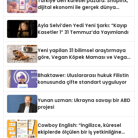
Türkiye’den küresel pazara: ShopinX,
dijital ekonomi ile gerçek dünya
alışverişini bir araya getirmeyi
hedefliyor
Ayla Selvi’den Yedi Yeni Şarkı: “Kayıp
Kasetler 1” 31 Temmuz’da Yayımlandı
Yeni yapilan 31 bilimsel araştırmaya
göre, Vegan Köpek Maması ve Vegan
Kedi Mamasının İyi Sindirildiğini
Ortaya Koydu
Bhaktawer: Uluslararası hukuk Filistin
konusunda çifte standart uyguluyor
Yunan uzman: Ukrayna savaşı bir ABD
projesi
Cowboy English: “İngilizce, küresel
ekiplerde ölçülen bir iş yetkinliğine