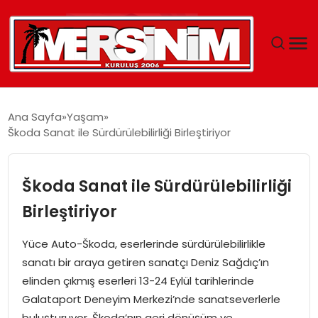
MERSIN
Ana Sayfa
Yaşam
Škoda Sanat ile Sürdürülebilirliği Birleştiriyor
YAŞAM
GÜNCEL
Škoda Sanat ile Sürdürülebilirliği
Birleştiriyor
SAĞLIK
Yüce Auto-Škoda, eserlerinde sürdürülebilirlikle
EĞITIM
sanatı bir araya getiren sanatçı Deniz Sağdıç’ın
elinden çıkmış eserleri 13-24 Eylül tarihlerinde
SPOR
Galataport Deneyim Merkezi’nde sanatseverlerle
buluşturuyor. Škoda’nın geri dönüşüm ve