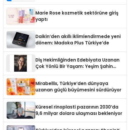
Teknolojisinde ISO ve TSSA
Düzenleyici Onaylarını Aldı
Marie Rose kozmetik sektörüne giriş
yaptı
Daikin’den akıllı iklimlendirmede yeni
dönem: Madoka Plus Türkiye’de
Diş Hekimliğinden Edebiyata Uzanan
Çok Yönlü Bir Yaşam: Yeşim Şahin
Yaman
Mirabellix, Türkiye’den dünyaya
uzanan güçlü büyümesini sürdürüyor
Küresel rinoplasti pazarının 2030’da
9,6 milyar dolara ulaşması bekleniyor