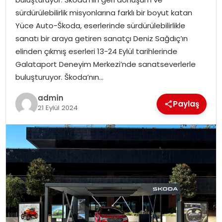
EKONOMI
sürdürülebilirlik misyonlarına farklı bir boyut katan
Yüce Auto-Škoda, eserlerinde sürdürülebilirlikle
MAGAZIN
sanatı bir araya getiren sanatçı Deniz Sağdıç’ın
elinden çıkmış eserleri 13-24 Eylül tarihlerinde
DÜNYA
Galataport Deneyim Merkezi’nde sanatseverlerle
buluşturuyor. Škoda’nın…
OTOMOBIL
admin
Paylaş
21 Eylül 2024