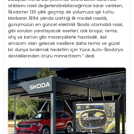
atıklarını nasıl değerlendirebileceğimize karar verirken,
Škoda’nın 130 yıllık geçmişi de yolumuza ışık tuttu.
Markanın 1894 yılında ürettiği ilk modeli nasıldı,
günümüzün en güncel elektrikli Škoda otomobili nasıl,
gibi soruları yanıtlayacak eserleri; atık broşür, tente,
afiş ve karton gibi materyallerle hazırladık. Asıl
amacım olan gelecek nesillere daha temiz ve güzel
bir dünya bırakmak hedefim için Yüce Auto-Škoda’ya
desteklerinden ötürü minnettarım.” dedi.