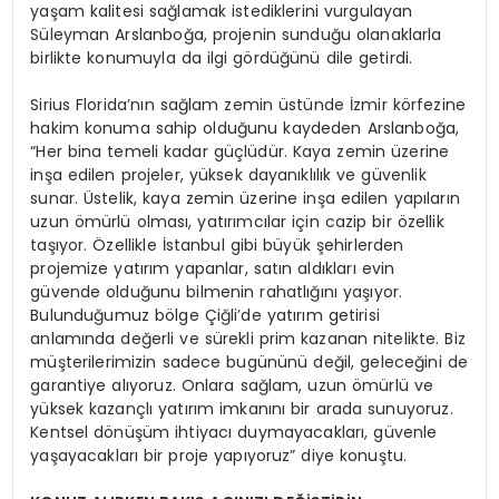
yaşam kalitesi sağlamak istediklerini vurgulayan
Süleyman Arslanboğa, projenin sunduğu olanaklarla
birlikte konumuyla da ilgi gördüğünü dile getirdi.
Sirius Florida’nın sağlam zemin üstünde İzmir körfezine
hakim konuma sahip olduğunu kaydeden Arslanboğa,
“Her bina temeli kadar güçlüdür. Kaya zemin üzerine
inşa edilen projeler, yüksek dayanıklılık ve güvenlik
sunar. Üstelik, kaya zemin üzerine inşa edilen yapıların
uzun ömürlü olması, yatırımcılar için cazip bir özellik
taşıyor. Özellikle İstanbul gibi büyük şehirlerden
projemize yatırım yapanlar, satın aldıkları evin
güvende olduğunu bilmenin rahatlığını yaşıyor.
Bulunduğumuz bölge Çiğli’de yatırım getirisi
anlamında değerli ve sürekli prim kazanan nitelikte. Biz
müşterilerimizin sadece bugününü değil, geleceğini de
garantiye alıyoruz. Onlara sağlam, uzun ömürlü ve
yüksek kazançlı yatırım imkanını bir arada sunuyoruz.
Kentsel dönüşüm ihtiyacı duymayacakları, güvenle
yaşayacakları bir proje yapıyoruz” diye konuştu.