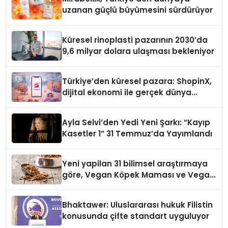
uzanan güçlü büyümesini sürdürüyor
Küresel rinoplasti pazarının 2030’da
9,6 milyar dolara ulaşması bekleniyor
Türkiye’den küresel pazara: ShopinX,
dijital ekonomi ile gerçek dünya
alışverişini bir araya getirmeyi
hedefliyor
Ayla Selvi’den Yedi Yeni Şarkı: “Kayıp
Kasetler 1” 31 Temmuz’da Yayımlandı
Yeni yapilan 31 bilimsel araştırmaya
göre, Vegan Köpek Maması ve Vegan
Kedi Mamasının İyi Sindirildiğini
Ortaya Koydu
Bhaktawer: Uluslararası hukuk Filistin
konusunda çifte standart uyguluyor