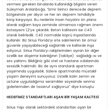
vermesi gereken binalarda kullanıldığı bilgisini veren
Süleyman Arslanboğa, “İzmir birinci derecede deprem
bölgesinde yer alıyor ve her an deprem tehdidiyle
karşı karşıyayız. Bu nedenle insan hayatını ön plana
alarak sağlam kaya zeminde olmamıza rağmen önem
katsayısını 1,2’ye çıkardık. Beton kalitesini ise C40
olarak belirledik. C40 normalde köprü inşaatlarında
kullanılır. Biz Sirius Florida’yı site sakinlerinin bir ömür
güvenle yaşayabileceği sağlamlık ve kalitede inşa
ediyoruz. Sirius Florida’yı rakiplerinden ayıran bir diğer
özellik ise döşeme kalınlığının (tabliye) sağladığı ısı ve
ses yalıtımı. Bildiğiniz gibi otel ve hastane odalarında
sessizlik hakimdir. Biz de aynı standardı apartman
yaşamında uyguladık. Sizlere apartmanda müstakil
yaşam deneyimi sunuyoruz. Üstelik kalın zemin ve
üstüne uyguladığımız seramikler sayesinde ısınma
giderlerinden de tasarruf sağlıyoruz” diye konuştu.
HEDEFİMİZ STANDARTLARI AŞAN BİR YAŞAM KALİTESİ
Sirius Yapı olarak sektördeki standartları aşan bir