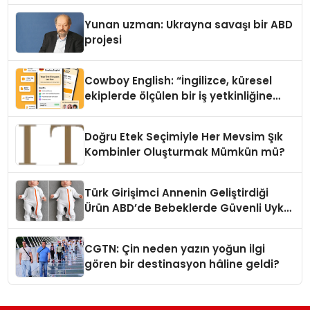
Yunan uzman: Ukrayna savaşı bir ABD
projesi
Cowboy English: “İngilizce, küresel
ekiplerde ölçülen bir iş yetkinliğine
dönüşüyor”
Doğru Etek Seçimiyle Her Mevsim Şık
Kombinler Oluşturmak Mümkün mü?
Türk Girişimci Annenin Geliştirdiği
Ürün ABD’de Bebeklerde Güvenli Uyku
Standardına Yeni Bir Bakış Açısı
Getiriyor.
CGTN: Çin neden yazın yoğun ilgi
gören bir destinasyon hâline geldi?