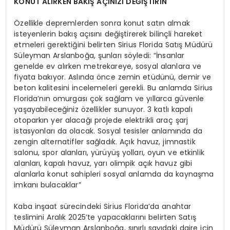
KONUT ALIRKEN BAKIŞ AÇINIZI DEĞİŞTİRİN
Özellikle depremlerden sonra konut satın almak
isteyenlerin bakış açısını değiştirerek bilinçli hareket
etmeleri gerektiğini belirten Sirius Florida Satış Müdürü
Süleyman Arslanboğa, şunları söyledi: “İnsanlar
genelde ev alırken metrekareye, sosyal alanlara ve
fiyata bakıyor. Aslında önce zemin etüdünü, demir ve
beton kalitesini incelemeleri gerekli. Bu anlamda Sirius
Florida’nın omurgası çok sağlam ve yıllarca güvenle
yaşayabileceğiniz özellikler sunuyor. 3 katlı kapalı
otoparkın yer alacağı projede elektrikli araç şarj
istasyonları da olacak. Sosyal tesisler anlamında da
zengin alternatifler sağladık. Açık havuz, jimnastik
salonu, spor alanları, yürüyüş yolları, oyun ve etkinlik
alanları, kapalı havuz, yarı olimpik açık havuz gibi
alanlarla konut sahipleri sosyal anlamda da kaynaşma
imkanı bulacaklar”
Kaba inşaat sürecindeki Sirius Florida’da anahtar
teslimini Aralık 2025’te yapacaklarını belirten Satış
Müdürü Süleyman Arslanboğa, sınırlı sayıdaki daire için