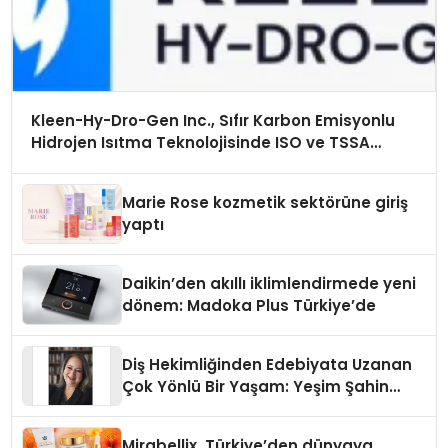
Kleen-Hy-Dro-Gen Inc., Sıfır Karbon Emisyonlu
Hidrojen Isıtma Teknolojisinde ISO ve TSSA
Düzenleyici Onaylarını Aldı
Marie Rose kozmetik sektörüne giriş
yaptı
Daikin’den akıllı iklimlendirmede yeni
dönem: Madoka Plus Türkiye’de
Diş Hekimliğinden Edebiyata Uzanan
Çok Yönlü Bir Yaşam: Yeşim Şahin
Yaman
Mirabellix, Türkiye’den dünyaya