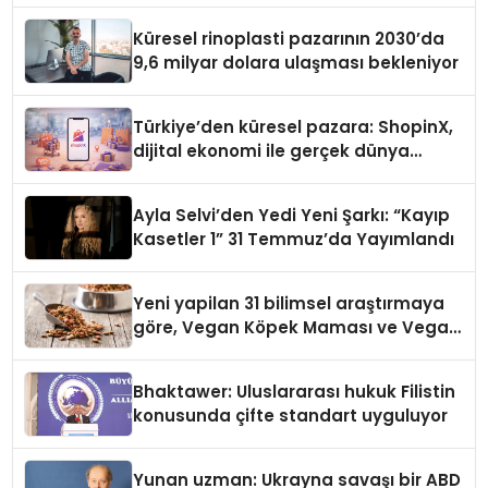
Küresel rinoplasti pazarının 2030’da
9,6 milyar dolara ulaşması bekleniyor
Türkiye’den küresel pazara: ShopinX,
dijital ekonomi ile gerçek dünya
alışverişini bir araya getirmeyi
hedefliyor
Ayla Selvi’den Yedi Yeni Şarkı: “Kayıp
Kasetler 1” 31 Temmuz’da Yayımlandı
Yeni yapilan 31 bilimsel araştırmaya
göre, Vegan Köpek Maması ve Vegan
Kedi Mamasının İyi Sindirildiğini
Ortaya Koydu
Bhaktawer: Uluslararası hukuk Filistin
konusunda çifte standart uyguluyor
Yunan uzman: Ukrayna savaşı bir ABD