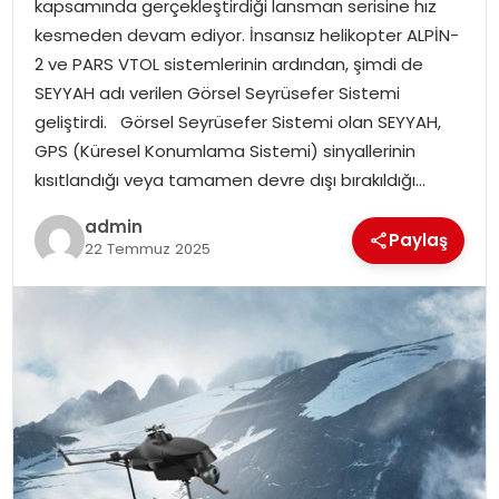
kapsamında gerçekleştirdiği lansman serisine hız
EKONOMI
kesmeden devam ediyor. İnsansız helikopter ALPİN-
2 ve PARS VTOL sistemlerinin ardından, şimdi de
MAGAZIN
SEYYAH adı verilen Görsel Seyrüsefer Sistemi
geliştirdi. Görsel Seyrüsefer Sistemi olan SEYYAH,
DÜNYA
GPS (Küresel Konumlama Sistemi) sinyallerinin
kısıtlandığı veya tamamen devre dışı bırakıldığı…
OTOMOBIL
admin
Paylaş
22 Temmuz 2025