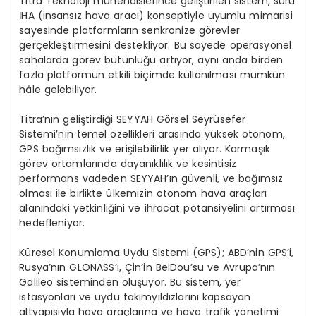
Titra Teknoloji mühendislerince geliştirilen sistem, sürü
İHA (insansız hava aracı) konseptiyle uyumlu mimarisi
sayesinde platformların senkronize görevler
gerçekleştirmesini destekliyor. Bu sayede operasyonel
sahalarda görev bütünlüğü artıyor, aynı anda birden
fazla platformun etkili biçimde kullanılması mümkün
hâle gelebiliyor.
Titra’nın geliştirdiği SEYYAH Görsel Seyrüsefer
Sistemi’nin temel özellikleri arasında yüksek otonom,
GPS bağımsızlık ve erişilebilirlik yer alıyor. Karmaşık
görev ortamlarında dayanıklılık ve kesintisiz
performans vadeden SEYYAH’ın güvenli, ve bağımsız
olması ile birlikte ülkemizin otonom hava araçları
alanındaki yetkinliğini ve ihracat potansiyelini artırması
hedefleniyor.
Küresel Konumlama Uydu Sistemi (GPS); ABD’nin GPS’i,
Rusya’nın GLONASS’ı, Çin’in BeiDou’su ve Avrupa’nın
Galileo sisteminden oluşuyor. Bu sistem, yer
istasyonları ve uydu takımyıldızlarını kapsayan
altyapısıyla hava araçlarına ve hava trafik yönetimi