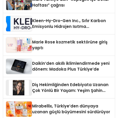
Haftası” çağrısı
Kleen-Hy-Dro-Gen Inc., Sıfır Karbon
Emisyonlu Hidrojen Isıtma
Teknolojisinde ISO ve TSSA
Düzenleyici Onaylarını Aldı
Marie Rose kozmetik sektörüne giriş
yaptı
Daikin’den akıllı iklimlendirmede yeni
dönem: Madoka Plus Türkiye’de
Diş Hekimliğinden Edebiyata Uzanan
Çok Yönlü Bir Yaşam: Yeşim Şahin
Yaman
Mirabellix, Türkiye’den dünyaya
uzanan güçlü büyümesini sürdürüyor