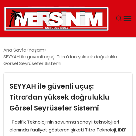
MERSIN
Ana Sayfa
Yaşam
SEYYAH ile güvenli uçuş: Titra’dan yüksek doğruluklu
YAŞAM
Görsel Seyrüsefer Sistemi
GÜNCEL
SEYYAH ile güvenli uçuş:
SAĞLIK
Titra’dan yüksek doğruluklu
Görsel Seyrüsefer Sistemi
EĞITIM
Pasifik Teknoloji’nin savunma sanayii teknolojileri
SPOR
alanında faaliyet gösteren şirketi Titra Teknoloji, IDEF