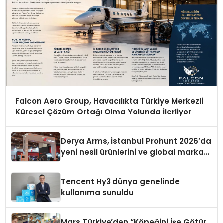
Falcon Aero Group, Havacılıkta Türkiye Merkezli
Küresel Çözüm Ortağı Olma Yolunda İlerliyor
Derya Arms, İstanbul Prohunt 2026’da
yeni nesil ürünlerini ve global marka
vizyonunu sergiledi
Tencent Hy3 dünya genelinde
kullanıma sunuldu
Mars Türkiye’den “Köpeğini İşe Götür