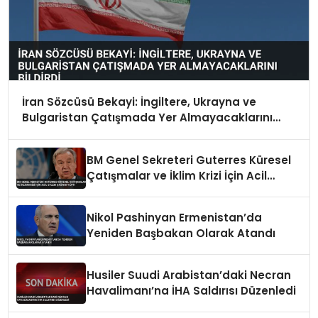
İran Sözcüsü Bekayi: İngiltere, Ukrayna ve
Bulgaristan Çatışmada Yer Almayacaklarını
Bildirdi
BM Genel Sekreteri Guterres Küresel
Çatışmalar ve İklim Krizi İçin Acil
Eylem Çağrısı Yaptı
Nikol Pashinyan Ermenistan’da
Yeniden Başbakan Olarak Atandı
Husiler Suudi Arabistan’daki Necran
Havalimanı’na İHA Saldırısı Düzenledi