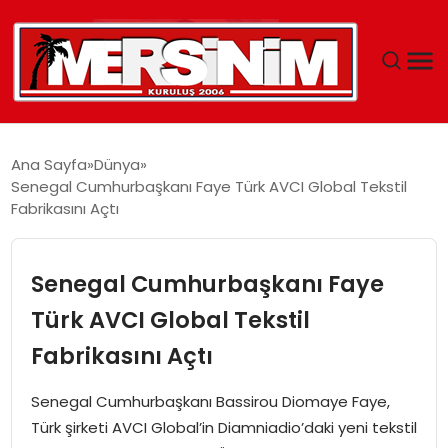
MERSIN
Ana Sayfa
Dünya
Senegal Cumhurbaşkanı Faye Türk AVCI Global Tekstil
YAŞAM
Fabrikasını Açtı
GÜNCEL
Senegal Cumhurbaşkanı Faye
SAĞLIK
Türk AVCI Global Tekstil
Fabrikasını Açtı
EĞITIM
Senegal Cumhurbaşkanı Bassirou Diomaye Faye,
SPOR
Türk şirketi AVCI Global’in Diamniadio’daki yeni tekstil