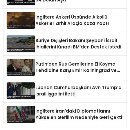
İngiltere Askeri Üssünde Alkollü
Askerler Zırhlı Araçla Kaza Yaptı
Suriye Dışişleri Bakanı Şeybani İsrail
İhlallerini Kınadı BM’den Destek İstedi
Putin’den Rus Gemilerine El Koyma
Tehdidine Karşı Emir Kaliningrad ve
Ukrayna Vurgusu
Lübnan Cumhurbaşkanı Avn Trump’a
İsrail İşgalini İletti
İngiltere İran’daki Diplomatlarını
Yükselen Gerilim Nedeniyle Geri Çekti