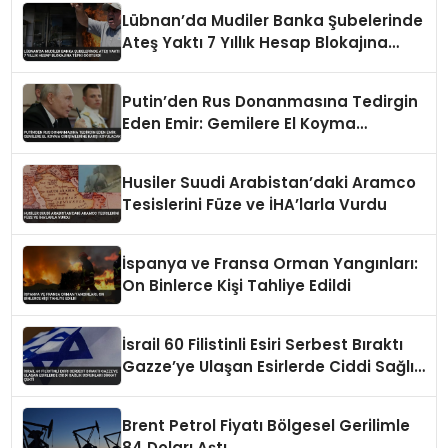
Lübnan’da Mudiler Banka Şubelerinde
Ateş Yaktı 7 Yıllık Hesap Blokajına
Tepki Gösterdi
Putin’den Rus Donanmasına Tedirgin
Eden Emir: Gemilere El Koyma
Girişimlerine Karşı Koyulacak
Husiler Suudi Arabistan’daki Aramco
Tesislerini Füze ve İHA’larla Vurdu
İspanya ve Fransa Orman Yangınları:
On Binlerce Kişi Tahliye Edildi
İsrail 60 Filistinli Esiri Serbest Bıraktı
Gazze’ye Ulaşan Esirlerde Ciddi Sağlık
Sorunları Dikkat Çekti
Brent Petrol Fiyatı Bölgesel Gerilimle
84 Doları Aştı