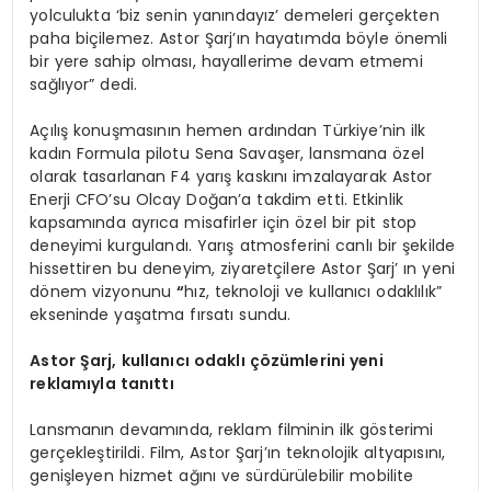
yolculukta ‘biz senin yanındayız’ demeleri gerçekten
paha biçilemez. Astor Şarj’ın hayatımda böyle önemli
bir yere sahip olması, hayallerime devam etmemi
sağlıyor” dedi.
Açılış konuşmasının hemen ardından Türkiye’nin ilk
kadın Formula pilotu Sena Savaşer, lansmana özel
olarak tasarlanan F4 yarış kaskını imzalayarak Astor
Enerji CFO’su Olcay Doğan’a takdim etti. Etkinlik
kapsamında ayrıca misafirler için özel bir pit stop
deneyimi kurgulandı. Yarış atmosferini canlı bir şekilde
hissettiren bu deneyim, ziyaretçilere Astor Şarj’ ın yeni
dönem vizyonunu
“
hız, teknoloji ve kullanıcı odaklılık”
ekseninde yaşatma fırsatı sundu.
Astor
Ş
arj,
kullanıcı odaklı ç
ö
zümlerini yeni
reklamıyla tanıttı
Lansmanın devamında, reklam filminin ilk gösterimi
gerçekleştirildi. Film, Astor Şarj’ın teknolojik altyapısını,
genişleyen hizmet ağını ve sürdürülebilir mobilite