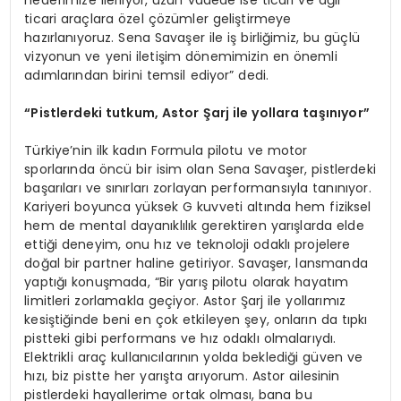
hedefimize ilerliyor, uzun vadede ise ticari ve ağır
ticari araçlara özel çözümler geliştirmeye
hazırlanıyoruz. Sena Savaşer ile iş birliğimiz, bu güçlü
vizyonun ve yeni iletişim dönemimizin en önemli
adımlarından birini temsil ediyor” dedi.
“
Pistlerdeki tutkum, Astor Şarj ile yollara taşınıyor”
Türkiye’nin ilk kadın Formula pilotu ve motor
sporlarında öncü bir isim olan Sena Savaşer, pistlerdeki
başarıları ve sınırları zorlayan performansıyla tanınıyor.
Kariyeri boyunca yüksek G kuvveti altında hem fiziksel
hem de mental dayanıklılık gerektiren yarışlarda elde
ettiği deneyim, onu hız ve teknoloji odaklı projelere
doğal bir partner haline getiriyor. Savaşer, lansmanda
yaptığı konuşmada, “Bir yarış pilotu olarak hayatım
limitleri zorlamakla geçiyor. Astor Şarj ile yollarımız
kesiştiğinde beni en çok etkileyen şey, onların da tıpkı
pistteki gibi performans ve hız odaklı olmalarıydı.
Elektrikli araç kullanıcılarının yolda beklediği güven ve
hızı, biz pistte her yarışta arıyorum. Astor ailesinin
pistlerdeki hayallerime ortak olması, bana bu