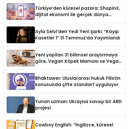
Türkiye’den küresel pazara: ShopinX,
dijital ekonomi ile gerçek dünya
alışverişini bir araya getirmeyi
hedefliyor
Ayla Selvi’den Yedi Yeni Şarkı: “Kayıp
Kasetler 1” 31 Temmuz’da Yayımlandı
Yeni yapilan 31 bilimsel araştırmaya
göre, Vegan Köpek Maması ve Vegan
Kedi Mamasının İyi Sindirildiğini
Ortaya Koydu
Bhaktawer: Uluslararası hukuk Filistin
konusunda çifte standart uyguluyor
Yunan uzman: Ukrayna savaşı bir ABD
projesi
Cowboy English: “İngilizce, küresel