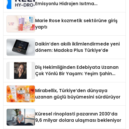
Emisyonlu Hidrojen Isıtma
Teknolojisinde ISO ve TSSA
Düzenleyici Onaylarını Aldı
Marie Rose kozmetik sektörüne giriş
yaptı
Daikin’den akıllı iklimlendirmede yeni
dönem: Madoka Plus Türkiye’de
Diş Hekimliğinden Edebiyata Uzanan
Çok Yönlü Bir Yaşam: Yeşim Şahin
Yaman
Mirabellix, Türkiye’den dünyaya
uzanan güçlü büyümesini sürdürüyor
Küresel rinoplasti pazarının 2030’da
9,6 milyar dolara ulaşması bekleniyor