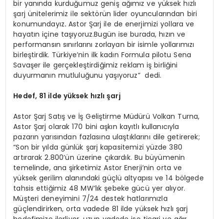
bir yanında kurduğumuz geniş ağımız ve yüksek hızlı
şarj ünitelerimiz ile sektörün lider oyuncularından biri
konumundayız
.
Astor Şarj ile de enerjimizi yollara ve
hayatın içine taşıyoruz.Bugün ise burada, hızın ve
performansın sınırlarını zorlayan bir isimle yollarımızı
birleştirdik. Türkiye’nin ilk kadın Formula pilotu Sena
Savaşer ile gerçekleştirdiğimiz reklam iş birliğini
duyurmanın mutluluğunu yaşıyoruz” dedi.
Hedef, 81 i
lde
yüksek hızlı şarj
Astor Şarj Satış ve İş Geliştirme Müdürü Volkan Turna,
Astor Şarj olarak 170 bini aşkın kayıtlı kullanıcıyla
pazarın yarısından fazlasına ulaştıklarını dile getirerek;
“Son bir yılda günlük şarj kapasitemizi yüzde 380
artırarak 2.800’ün üzerine çıkardık. Bu büyümenin
temelinde, ana şirketimiz Astor Enerji’nin orta ve
yüksek gerilim alanındaki güçlü altyapısı ve 14 bölgede
tahsis ettiğimiz 48 MW’lık şebeke gücü yer alıyor.
Müşteri deneyimini 7/24 destek hatlarımızla
güçlendirirken, orta vadede 81 ilde yüksek hızlı şarj