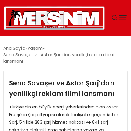
MERSIN
Ana Sayfa
Yaşam
Sena Savaşer ve Astor Şarj’dan yenilikçi reklam filmi
YAŞAM
lansmanı
GÜNCEL
Sena Savaşer ve Astor Şarj’dan
SAĞLIK
yenilikçi reklam filmi lansmanı
EĞITIM
Türkiye’nin en büyük enerji şirketlerinden olan Astor
Enerji’nin şarj altyapısı olarak faaliyete geçen Astor
SPOR
Şarj, 54 ilde 283 şarj hizmet noktası ve 841 şarj
soketiyle elektrikli araç sahiplerine yaygın ve