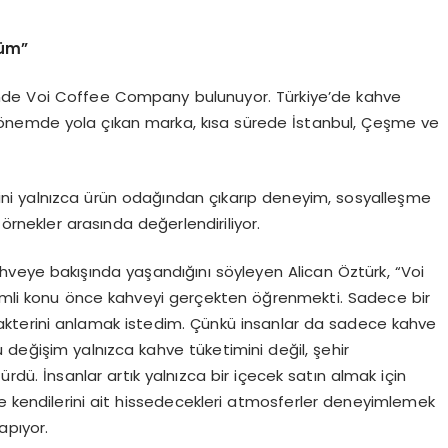
şüm”
ezinde Voi Coffee Company bulunuyor. Türkiye’de kahve
önemde yola çıkan marka, kısa sürede İstanbul, Çeşme ve
mini yalnızca ürün odağından çıkarıp deneyim, sosyalleşme
nekler arasında değerlendiriliyor.
veye bakışında yaşandığını söyleyen Alican Öztürk, “Voi
mli konu önce kahveyi gerçekten öğrenmekti. Sadece bir
kterini anlamak istedim. Çünkü insanlar da sadece kahve
 değişim yalnızca kahve tüketimini değil, şehir
dü. İnsanlar artık yalnızca bir içecek satın almak için
ve kendilerini ait hissedecekleri atmosferler deneyimlemek
apıyor.