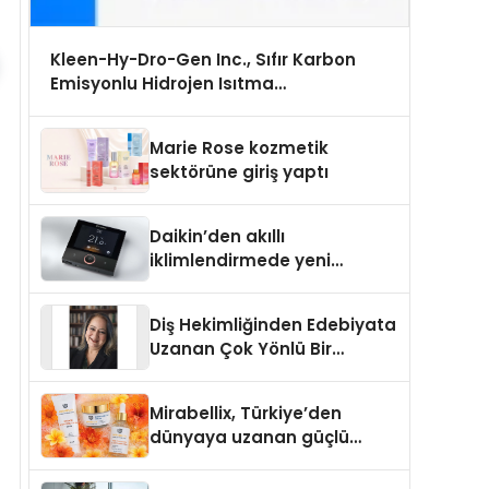
Kleen-Hy-Dro-Gen Inc., Sıfır Karbon
Emisyonlu Hidrojen Isıtma
Teknolojisinde ISO ve TSSA Düzenleyici
Onaylarını Aldı
Marie Rose kozmetik
sektörüne giriş yaptı
Daikin’den akıllı
iklimlendirmede yeni
dönem: Madoka Plus
Türkiye’de
Diş Hekimliğinden Edebiyata
Uzanan Çok Yönlü Bir
Yaşam: Yeşim Şahin Yaman
Mirabellix, Türkiye’den
dünyaya uzanan güçlü
büyümesini sürdürüyor