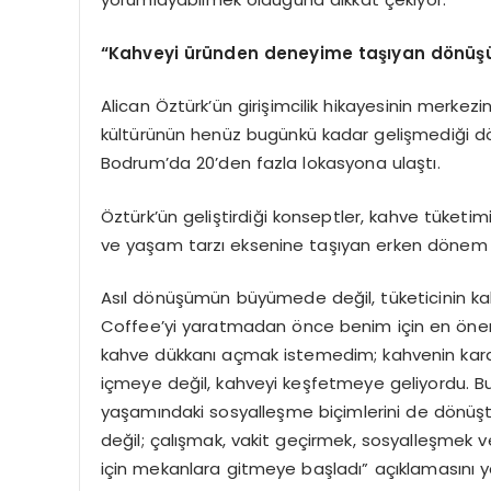
“Kahveyi üründen deneyime taşıyan dönü
Alican Öztürk’ün girişimcilik hikayesinin merk
kültürünün henüz bugünkü kadar gelişmediği d
Bodrum’da 20’den fazla lokasyona ulaştı.
Öztürk’ün geliştirdiği konseptler, kahve tüketi
ve yaşam tarzı eksenine taşıyan erken dönem ör
Asıl dönüşümün büyümede değil, tüketicinin kah
Coffee’yi yaratmadan önce benim için en öne
kahve dükkanı açmak istemedim; kahvenin kara
içmeye değil, kahveyi keşfetmeye geliyordu. Bu
yaşamındaki sosyalleşme biçimlerini de dönüştür
değil; çalışmak, vakit geçirmek, sosyalleşmek 
için mekanlara gitmeye başladı” açıklamasını y