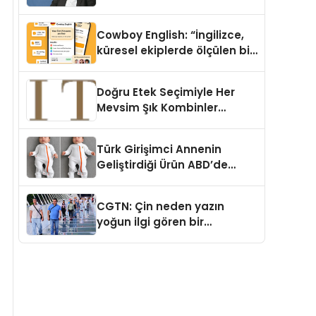
Cowboy English: “İngilizce,
küresel ekiplerde ölçülen bir
iş yetkinliğine dönüşüyor”
Doğru Etek Seçimiyle Her
Mevsim Şık Kombinler
Oluşturmak Mümkün mü?
Türk Girişimci Annenin
Geliştirdiği Ürün ABD’de
Bebeklerde Güvenli Uyku
Standardına Yeni Bir Bakış
CGTN: Çin neden yazın
Açısı Getiriyor.
yoğun ilgi gören bir
destinasyon hâline geldi?