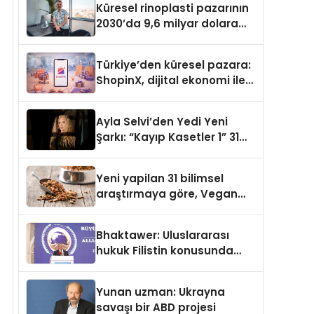
Küresel rinoplasti pazarının
2030’da 9,6 milyar dolara
ulaşması bekleniyor
Türkiye’den küresel pazara:
ShopinX, dijital ekonomi ile
gerçek dünya alışverişini bir
araya getirmeyi hedefliyor
Ayla Selvi’den Yedi Yeni
Şarkı: “Kayıp Kasetler 1” 31
Temmuz’da Yayımlandı
Yeni yapilan 31 bilimsel
araştırmaya göre, Vegan
Köpek Maması ve Vegan
Kedi Mamasının İyi
Bhaktawer: Uluslararası
Sindirildiğini Ortaya Koydu
hukuk Filistin konusunda
çifte standart uyguluyor
Yunan uzman: Ukrayna
savaşı bir ABD projesi