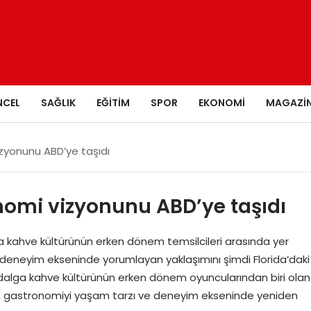
NCEL
SAĞLIK
EĞITIM
SPOR
EKONOMI
MAGAZI
zyonunu ABD’ye taşıdı
nomi vizyonunu ABD’ye taşıdı
 kahve kültürünün erken dönem temsilcileri arasında yer
 deneyim ekseninde yorumlayan yaklaşımını şimdi Florida’daki
 dalga kahve kültürünün erken dönem oyuncularından biri olan
, gastronomiyi yaşam tarzı ve deneyim ekseninde yeniden