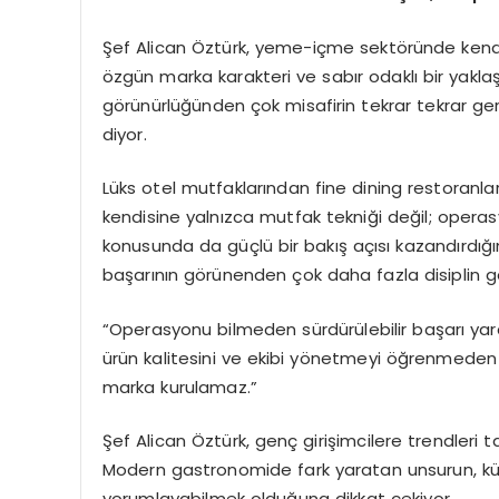
Şef Alican Öztürk, yeme-içme sektöründe kendi
özgün marka karakteri ve sabır odaklı bir yakl
görünürlüğünden çok misafirin tekrar tekrar g
diyor.
Lüks otel mutfaklarından fine dining restoranla
kendisine yalnızca mutfak tekniği değil; opera
konusunda da güçlü bir bakış açısı kazandırdığın
başarının görünenden çok daha fazla disiplin ger
“Operasyonu bilmeden sürdürülebilir başarı yara
ürün kalitesini ve ekibi yönetmeyi öğrenmeden 
marka kurulamaz.”
Şef Alican Öztürk, genç girişimcilere trendleri 
Modern gastronomide fark yaratan unsurun, küre
yorumlayabilmek olduğuna dikkat çekiyor.