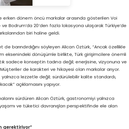
e erken dönem öncü markalar arasında gösterilen Voi
ve Bodrum’da 20’den fazla lokasyona ulaşarak Türkiye’de
alarından biri haline geldi.
t de barındırdığını söyleyen Alican Öztürk, “Ancak özellikle
am eksenindeki dönüşümle birlikte, Türk girişimcilere önemli
rtık sadece konseptin tadına değil; enerjisine, vizyonuna ve
Müşteriler de karakteri ve hikayesi olan markalar arıyor.
alnızca lezzetle değil; sürdürülebilir kalite standardı,
kacak” açıklamasını yapıyor.
malarını sürdüren Alican Öztürk, gastronomiyi yalnızca
aşamı ve tüketici davranışları perspektifinde ele alan
n gerektiriyor”