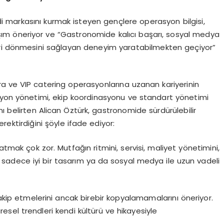
 markasını kurmak isteyen gençlere operasyon bilgisi,
aşım öneriyor ve “Gastronomide kalıcı başarı, sosyal medya
eri dönmesini sağlayan deneyim yaratabilmekten geçiyor”
ra ve VIP catering operasyonlarına uzanan kariyerinin
syon yönetimi, ekip koordinasyonu ve standart yönetimi
ı belirten Alican Öztürk, gastronomide sürdürülebilir
ektirdiğini şöyle ifade ediyor:
tmak çok zor. Mutfağın ritmini, servisi, maliyet yönetimini,
sadece iyi bir tasarım ya da sosyal medya ile uzun vadeli
takip etmelerini ancak birebir kopyalamamalarını öneriyor.
sel trendleri kendi kültürü ve hikayesiyle