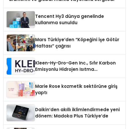
Tencent Hy3 dünya genelinde
kullanıma sunuldu
Mars Türkiye’den “Köpeğini İşe Götür
Haftası” çağrısı
Kleen-Hy-Dro-Gen Inc., Sıfır Karbon
Emisyonlu Hidrojen Isıtma
Teknolojisinde ISO ve TSSA
Düzenleyici Onaylarını Aldı
Marie Rose kozmetik sektörüne giriş
yaptı
Daikin’den akıllı iklimlendirmede yeni
dönem: Madoka Plus Türkiye’de