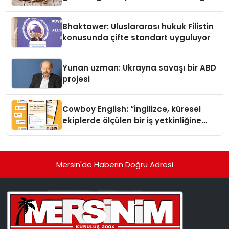
Kedi Mamasının İyi Sindirildiğini
Ortaya Koydu
Bhaktawer: Uluslararası hukuk Filistin
konusunda çifte standart uyguluyor
Yunan uzman: Ukrayna savaşı bir ABD
projesi
Cowboy English: “İngilizce, küresel
ekiplerde ölçülen bir iş yetkinliğine
dönüşüyor”
Mersin'de Haberin Doğru Adresi