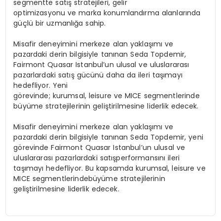
segmentte
satış stratejileri
,
gelir
optimizasyonu
ve
marka konumlandırma
alanlarında
güçlü bir uzmanlığa sahip.
Misafir deneyimini merkeze alan yaklaşımı ve
pazardaki derin bilgisiyle tanınan Seda Topdemir,
Fairmont Quasar Istanbul’un ulusal ve uluslararası
pazarlardaki satış gücünü daha da ileri taşımayı
hedefliyor. Yeni
görevinde;
kurumsal
,
leisure
ve
MICE
segmentlerinde
büyüme stratejilerinin geliştirilmesine liderlik edecek.
Misafir
deneyimini
merkeze
alan
yaklaşımı
ve
pazardaki
derin
bilgisiyle
tanınan
Seda
Topdemir
, yeni
görevinde
Fairmont Quasar
Istanbul’un
ulusal
ve
uluslararası
pazarlardaki
satış
performansını
ileri
taşımayı
hedefliyor
. Bu
kapsamda
kurumsal
, leisure
ve
MICE
segmentlerinde
büyüme
stratejilerinin
geliştirilmesine
liderlik
edecek
.