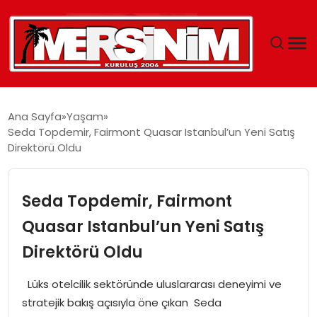
MERSIN
Ana Sayfa
Yaşam
Seda Topdemir, Fairmont Quasar Istanbul’un Yeni Satış
YAŞAM
Direktörü Oldu
GÜNCEL
Seda Topdemir, Fairmont
SAĞLIK
Quasar Istanbul’un Yeni Satış
Direktörü Oldu
EĞITIM
Lüks otelcilik sektöründe uluslararası deneyimi ve
SPOR
stratejik bakış açısıyla öne çıkan Seda