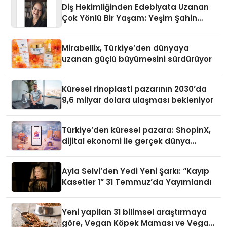
Diş Hekimliğinden Edebiyata Uzanan
Çok Yönlü Bir Yaşam: Yeşim Şahin
Yaman
Mirabellix, Türkiye’den dünyaya
uzanan güçlü büyümesini sürdürüyor
Küresel rinoplasti pazarının 2030’da
9,6 milyar dolara ulaşması bekleniyor
Türkiye’den küresel pazara: ShopinX,
dijital ekonomi ile gerçek dünya
alışverişini bir araya getirmeyi
hedefliyor
Ayla Selvi’den Yedi Yeni Şarkı: “Kayıp
Kasetler 1” 31 Temmuz’da Yayımlandı
Yeni yapilan 31 bilimsel araştırmaya
göre, Vegan Köpek Maması ve Vegan