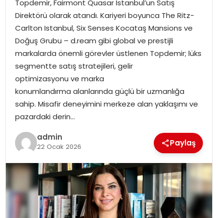
Topdemir, Fairmont Quasar Istanbul’un Satış
EKONOMI
Direktörü olarak atandı. Kariyeri boyunca The Ritz-
Carlton Istanbul, Six Senses Kocataş Mansions ve
MAGAZIN
Doğuş Grubu – d.ream gibi global ve prestijli
markalarda önemli görevler üstlenen Topdemir; lüks
DÜNYA
segmentte satış stratejileri, gelir
optimizasyonu ve marka
OTOMOBIL
konumlandırma alanlarında güçlü bir uzmanlığa
sahip. Misafir deneyimini merkeze alan yaklaşımı ve
pazardaki derin…
admin
Paylaş
22 Ocak 2026