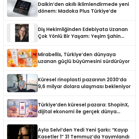
Daikin’den akıllı iklimlendirmede yeni
dönem: Madoka Plus Türkiye’de
Diş Hekimliğinden Edebiyata Uzanan
Çok Yönlü Bir Yaşam: Yeşim Şahin
Yaman
Mirabellix, Türkiye’den dünyaya
uzanan güçlü büyümesini sürdürüyor
Küresel rinoplasti pazarının 2030’da
9,6 milyar dolara ulaşması bekleniyor
Türkiye’den küresel pazara: ShopinX,
dijital ekonomi ile gerçek dünya
alışverişini bir araya getirmeyi
hedefliyor
Ayla Selvi’den Yedi Yeni Şarkı: “Kayıp
Kasetler 1” 31 Temmuz’da Yayımlandı