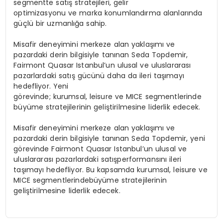
segmentte
satış stratejileri
,
gelir
optimizasyonu
ve
marka konumlandırma
alanlarında
güçlü bir uzmanlığa sahip.
Misafir deneyimini merkeze alan yaklaşımı ve
pazardaki derin bilgisiyle tanınan Seda Topdemir,
Fairmont Quasar Istanbul’un ulusal ve uluslararası
pazarlardaki satış gücünü daha da ileri taşımayı
hedefliyor. Yeni
görevinde;
kurumsal
,
leisure
ve
MICE
segmentlerinde
büyüme stratejilerinin geliştirilmesine liderlik edecek.
Misafir
deneyimini
merkeze
alan
yaklaşımı
ve
pazardaki
derin
bilgisiyle
tanınan
Seda
Topdemir
, yeni
görevinde
Fairmont Quasar
Istanbul’un
ulusal
ve
uluslararası
pazarlardaki
satış
performansını
ileri
taşımayı
hedefliyor
. Bu
kapsamda
kurumsal
, leisure
ve
MICE
segmentlerinde
büyüme
stratejilerinin
geliştirilmesine
liderlik
edecek
.