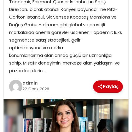
Topdemir, Fairmont Quasar Istanbul’un Satış
EKONOMI
Direktörü olarak atandı. Kariyeri boyunca The Ritz-
Carlton Istanbul, Six Senses Kocataş Mansions ve
MAGAZIN
Doğuş Grubu – d.ream gibi global ve prestijli
markalarda önemli görevler üstlenen Topdemir; lüks
DÜNYA
segmentte satış stratejileri, gelir
optimizasyonu ve marka
OTOMOBIL
konumlandırma alanlarında güçlü bir uzmanlığa
sahip. Misafir deneyimini merkeze alan yaklaşımı ve
pazardaki derin…
admin
Paylaş
22 Ocak 2026