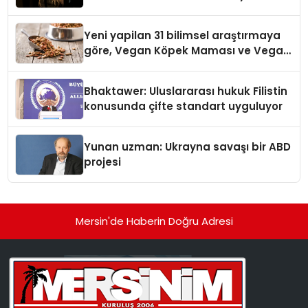
Yeni yapilan 31 bilimsel araştırmaya
göre, Vegan Köpek Maması ve Vegan
Kedi Mamasının İyi Sindirildiğini
Ortaya Koydu
Bhaktawer: Uluslararası hukuk Filistin
konusunda çifte standart uyguluyor
Yunan uzman: Ukrayna savaşı bir ABD
projesi
Mersin'de Haberin Doğru Adresi