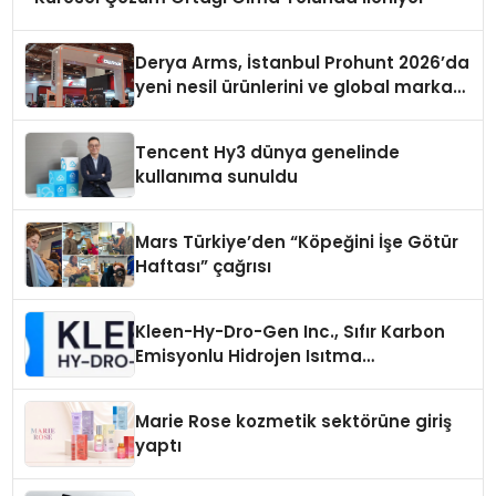
Derya Arms, İstanbul Prohunt 2026’da
yeni nesil ürünlerini ve global marka
vizyonunu sergiledi
Tencent Hy3 dünya genelinde
kullanıma sunuldu
Mars Türkiye’den “Köpeğini İşe Götür
Haftası” çağrısı
Kleen-Hy-Dro-Gen Inc., Sıfır Karbon
Emisyonlu Hidrojen Isıtma
Teknolojisinde ISO ve TSSA
Düzenleyici Onaylarını Aldı
Marie Rose kozmetik sektörüne giriş
yaptı