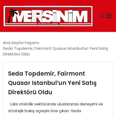
MERSIN
Ana Sayfa
Yaşam
Seda Topdemir, Fairmont Quasar Istanbul’un Yeni Satış
YAŞAM
Direktörü Oldu
GÜNCEL
Seda Topdemir, Fairmont
SAĞLIK
Quasar Istanbul’un Yeni Satış
Direktörü Oldu
EĞITIM
Lüks otelcilik sektöründe uluslararası deneyimi ve
SPOR
stratejik bakış açısıyla öne çıkan Seda