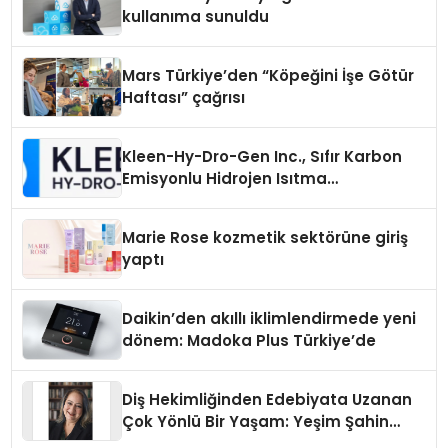
kullanıma sunuldu
Mars Türkiye’den “Köpeğini İşe Götür
Haftası” çağrısı
Kleen-Hy-Dro-Gen Inc., Sıfır Karbon
Emisyonlu Hidrojen Isıtma
Teknolojisinde ISO ve TSSA
Düzenleyici Onaylarını Aldı
Marie Rose kozmetik sektörüne giriş
yaptı
Daikin’den akıllı iklimlendirmede yeni
dönem: Madoka Plus Türkiye’de
Diş Hekimliğinden Edebiyata Uzanan
Çok Yönlü Bir Yaşam: Yeşim Şahin
Yaman