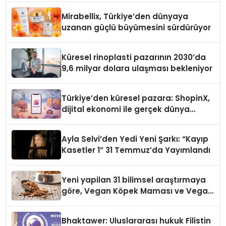
Mirabellix, Türkiye’den dünyaya
uzanan güçlü büyümesini sürdürüyor
Küresel rinoplasti pazarının 2030’da
9,6 milyar dolara ulaşması bekleniyor
Türkiye’den küresel pazara: ShopinX,
dijital ekonomi ile gerçek dünya
alışverişini bir araya getirmeyi
hedefliyor
Ayla Selvi’den Yedi Yeni Şarkı: “Kayıp
Kasetler 1” 31 Temmuz’da Yayımlandı
Yeni yapilan 31 bilimsel araştırmaya
göre, Vegan Köpek Maması ve Vegan
Kedi Mamasının İyi Sindirildiğini
Ortaya Koydu
Bhaktawer: Uluslararası hukuk Filistin