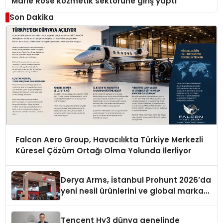
Marie Rose kozmetik sektörüne giriş yaptı
Son Dakika
Falcon Aero Group, Havacılıkta Türkiye Merkezli
Küresel Çözüm Ortağı Olma Yolunda İlerliyor
Derya Arms, İstanbul Prohunt 2026’da
yeni nesil ürünlerini ve global marka
vizyonunu sergiledi
Tencent Hy3 dünya genelinde