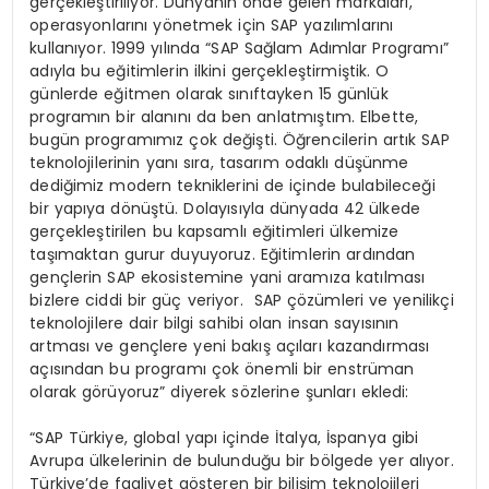
gerçekleştiriliyor. Dünyanın önde gelen markaları,
operasyonlarını yönetmek için SAP yazılımlarını
kullanıyor. 1999 yılında “SAP Sağlam Adımlar Programı”
adıyla bu eğitimlerin ilkini gerçekleştirmiştik. O
günlerde eğitmen olarak sınıftayken 15 günlük
programın bir alanını da ben anlatmıştım. Elbette,
bugün programımız çok değişti. Öğrencilerin artık SAP
teknolojilerinin yanı sıra, tasarım odaklı düşünme
dediğimiz modern tekniklerini de içinde bulabileceği
bir yapıya dönüştü. Dolayısıyla dünyada 42 ülkede
gerçekleştirilen bu kapsamlı eğitimleri ülkemize
taşımaktan gurur duyuyoruz. Eğitimlerin ardından
gençlerin SAP ekosistemine yani aramıza katılması
bizlere ciddi bir güç veriyor. SAP çözümleri ve yenilikçi
teknolojilere dair bilgi sahibi olan insan sayısının
artması ve gençlere yeni bakış açıları kazandırması
açısından bu programı çok önemli bir enstrüman
olarak görüyoruz” diyerek sözlerine şunları ekledi:
“SAP Türkiye, global yapı içinde İtalya, İspanya gibi
Avrupa ülkelerinin de bulunduğu bir bölgede yer alıyor.
Türkiye’de faaliyet gösteren bir bilişim teknolojileri