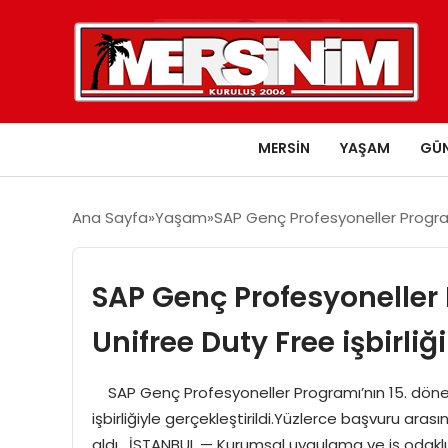
MERSIN
YAŞAM
GÜ
Ana Sayfa
Yaşam
SAP Genç Profesyoneller Programı
SAP Genç Profesyoneller 
Unifree Duty Free işbirliğ
SAP Genç Profesyoneller Programı’nın 15. dönemi
işbirliğiyle gerçekleştirildi.Yüzlerce başvuru aras
aldı. İSTANBUL — Kurumsal uygulama ve iş odaklı 