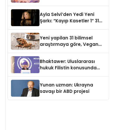
gerçek dünya alışverişini bir
araya getirmeyi hedefliyor
Ayla Selvi’den Yedi Yeni
Şarkı: “Kayıp Kasetler 1” 31
Temmuz’da Yayımlandı
Yeni yapilan 31 bilimsel
araştırmaya göre, Vegan
Köpek Maması ve Vegan
Kedi Mamasının İyi
Bhaktawer: Uluslararası
Sindirildiğini Ortaya Koydu
hukuk Filistin konusunda
çifte standart uyguluyor
Yunan uzman: Ukrayna
savaşı bir ABD projesi