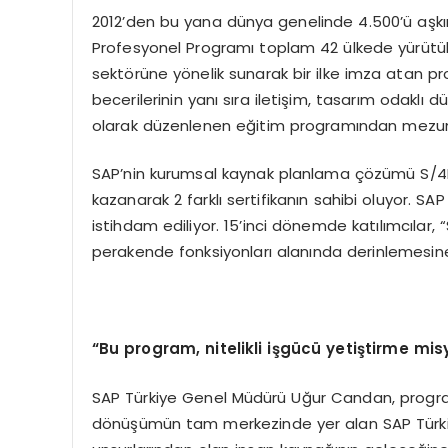
2012’den bu yana dünya genelinde 4.500’ü aşkı
Profesyonel Programı toplam 42 ülkede yürütül
sektörüne yönelik sunarak bir ilke imza atan p
becerilerinin yanı sıra iletişim, tasarım odaklı d
olarak düzenlenen eğitim programından mezun
SAP’nin kurumsal kaynak planlama çözümü S/4H
kazanarak 2 farklı sertifikanın sahibi oluyor. S
istihdam ediliyor. 15’inci dönemde katılımcılar, 
perakende fonksiyonları alanında derinlemesine 
“Bu program, nitelikli işgücü yetiştirme mi
SAP Türkiye Genel Müdürü Uğur Candan, programa 
dönüşümün tam merkezinde yer alan SAP Türkiye