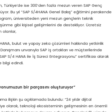
n, Türkiye’de ise 300’den fazla mezun veren SAP Genç
üyor. Bu yıl “SAP S/4HANA Genel Bakış” eğitimini perakende
rogram, üniversiteden yeni mezun gençlerin teknik
üşünme gibi kişisel gelişimlerini de destekliyor. Ücretsiz
 olanlar,
ANA, bulut ve yapay zeka çözümleri hakkında yetkinlik
AP Danışmanı unvanıyla SAP iş ortakları ve müşterilerinde
“SAP S/4 HANA ile İş Süreci Entegrasyonu” sertifikası alarak
bilgi edindi.
syonumuzun bir parçasını oluşturuyor”
ilişkin şu açıklamada bulundu: “24 yıldır dijital
 olarak, teknoloji ekosisteminin gelişmesinin en önemli