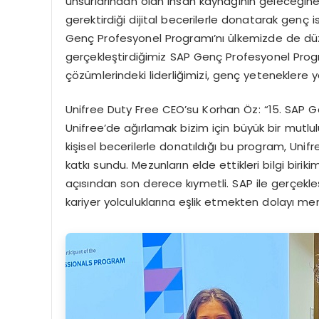
unsurlarından olan insan kaynağının geleceğin
gerektirdiği dijital becerilerle donatarak gen
Genç Profesyonel Programı’nı ülkemizde de düzenli
gerçekleştirdiğimiz SAP Genç Profesyonel Prog
çözümlerindeki liderliğimizi, genç yeteneklere 
Unifree Duty Free CEO’su Korhan Öz: “15. SAP 
Unifree’de ağırlamak bizim için büyük bir mutlu
kişisel becerilerle donatıldığı bu program, Uni
katkı sundu. Mezunların elde ettikleri bilgi birik
açısından son derece kıymetli. SAP ile gerçekleş
kariyer yolculuklarına eşlik etmekten dolayı m