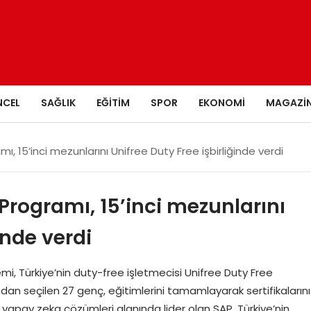
NCEL
SAĞLIK
EĞITIM
SPOR
EKONOMI
MAGAZI
, 15’inci mezunlarını Unifree Duty Free işbirliğinde verdi
Programı, 15’inci mezunlarını
inde verdi
, Türkiye’nin duty-free işletmecisi Unifree Duty Free
ından seçilen 27 genç, eğitimlerini tamamlayarak sertifikalarını
yapay zeka çözümleri alanında lider olan SAP, Türkiye’nin