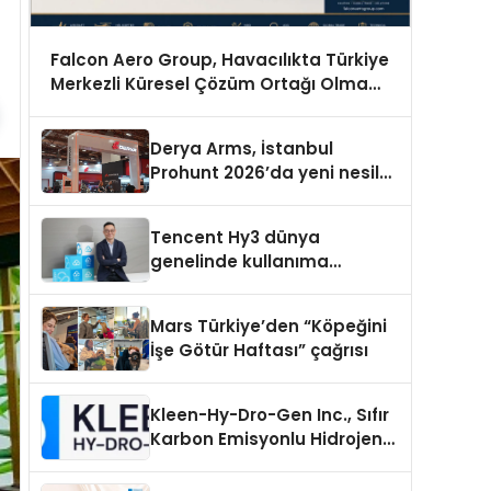
Falcon Aero Group, Havacılıkta Türkiye
Merkezli Küresel Çözüm Ortağı Olma
Yolunda İlerliyor
Derya Arms, İstanbul
Prohunt 2026’da yeni nesil
ürünlerini ve global marka
vizyonunu sergiledi
Tencent Hy3 dünya
genelinde kullanıma
sunuldu
Mars Türkiye’den “Köpeğini
İşe Götür Haftası” çağrısı
Kleen-Hy-Dro-Gen Inc., Sıfır
Karbon Emisyonlu Hidrojen
Isıtma Teknolojisinde ISO ve
TSSA Düzenleyici Onaylarını