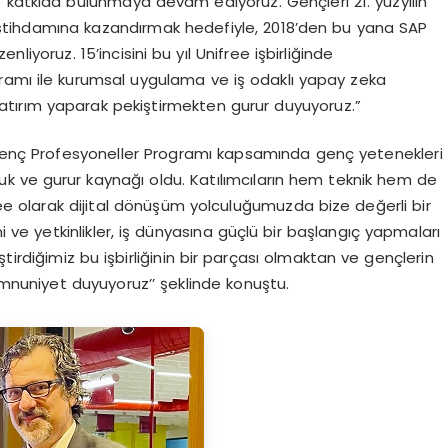
e katkıda bulunmaya devam ediyoruz. Gençleri 21. yüzyılın
ç istihdamına kazandırmak hedefiyle, 2018’den bu yana SAP
yoruz. 15’incisini bu yıl Unifree işbirliğinde
ramı ile kurumsal uygulama ve iş odaklı yapay zeka
yatırım yaparak pekiştirmekten gurur duyuyoruz.”
Genç Profesyoneller Programı kapsamında genç yetenekleri
luk ve gurur kaynağı oldu. Katılımcıların hem teknik hem de
free olarak dijital dönüşüm yolculuğumuzda bize değerli bir
imi ve yetkinlikler, iş dünyasına güçlü bir başlangıç yapmaları
tirdiğimiz bu işbirliğinin bir parçası olmaktan ve gençlerin
emnuniyet duyuyoruz’’ şeklinde konuştu.