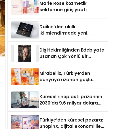
Marie Rose kozmetik
Aldı
sektörüne giriş yaptı
Daikin’den akıllı
iklimlendirmede yeni
dönem: Madoka Plus
Türkiye’de
Diş Hekimliğinden Edebiyata
Uzanan Çok Yönlü Bir
Yaşam: Yeşim Şahin Yaman
Mirabellix, Türkiye’den
dünyaya uzanan güçlü
büyümesini sürdürüyor
Küresel rinoplasti pazarının
2030’da 9,6 milyar dolara
ulaşması bekleniyor
Türkiye’den küresel pazara:
ShopinX, dijital ekonomi ile