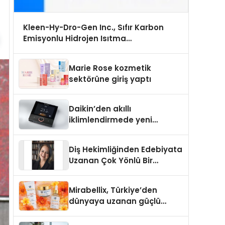
Kleen-Hy-Dro-Gen Inc., Sıfır Karbon
Emisyonlu Hidrojen Isıtma
Teknolojisinde ISO ve TSSA Düzenleyici
Onaylarını Aldı
Marie Rose kozmetik
sektörüne giriş yaptı
Daikin’den akıllı
iklimlendirmede yeni
dönem: Madoka Plus
Türkiye’de
Diş Hekimliğinden Edebiyata
Uzanan Çok Yönlü Bir
Yaşam: Yeşim Şahin Yaman
Mirabellix, Türkiye’den
dünyaya uzanan güçlü
büyümesini sürdürüyor