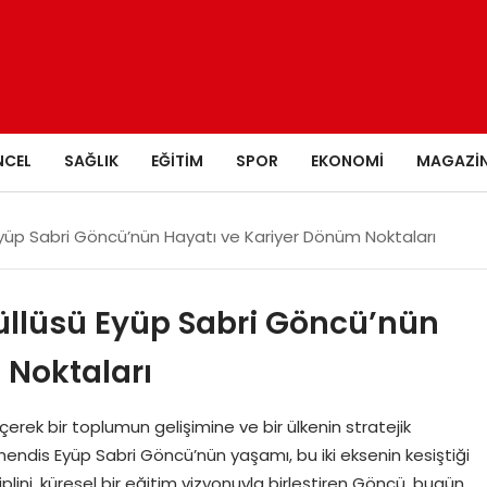
NCEL
SAĞLIK
EĞITIM
SPOR
EKONOMI
MAGAZI
yüp Sabri Göncü’nün Hayatı ve Kariyer Dönüm Noktaları
üllüsü Eyüp Sabri Göncü’nün
 Noktaları
eçerek bir toplumun gelişimine ve bir ülkenin stratejik
endis Eyüp Sabri Göncü’nün yaşamı, bu iki eksenin kesiştiği
iplini, küresel bir eğitim vizyonuyla birleştiren Göncü, bugün