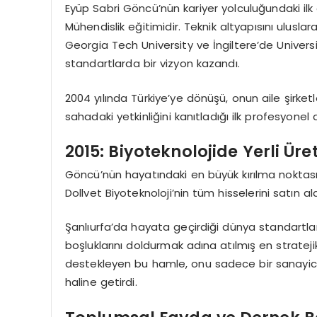
Eyüp Sabri Göncü’nün kariyer yolculuğundaki ilk
Mühendislik eğitimidir. Teknik altyapısını ulusl
Georgia Tech University ve İngiltere’de Universi
standartlarda bir vizyon kazandı.
2004 yılında Türkiye’ye dönüşü, onun aile şirketl
sahadaki yetkinliğini kanıtladığı ilk profesyone
2015: Biyoteknolojide Yerli Ür
Göncü’nün hayatındaki en büyük kırılma noktası,
Dollvet Biyoteknoloji’nin tüm hisselerini satın a
Şanlıurfa’da hayata geçirdiği dünya standartlar
boşluklarını doldurmak adına atılmış en stratejik
destekleyen bu hamle, onu sadece bir sanayici d
haline getirdi.