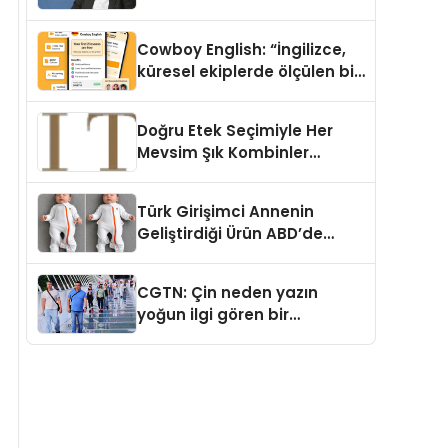
Cowboy English: “İngilizce,
küresel ekiplerde ölçülen bir
iş yetkinliğine dönüşüyor”
Doğru Etek Seçimiyle Her
Mevsim Şık Kombinler
Oluşturmak Mümkün mü?
Türk Girişimci Annenin
Geliştirdiği Ürün ABD’de
Bebeklerde Güvenli Uyku
Standardına Yeni Bir Bakış
CGTN: Çin neden yazın
Açısı Getiriyor.
yoğun ilgi gören bir
destinasyon hâline geldi?