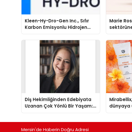
Kleen-Hy-Dro-Gen Inc., Sıfır
Marie Ro
Karbon Emisyonlu Hidrojen
sektörüne
Isıtma Teknolojisinde ISO ve
TSSA Düzenleyici Onaylarını
Aldı
Diş Hekimliğinden Edebiyata
Mirabellix
Uzanan Çok Yönlü Bir Yaşam:
dünyaya 
Yeşim Şahin Yaman
büyümesi
Mersin'de Haberin Doğru Adresi