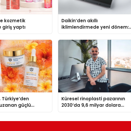
se kozmetik
Daikin’den akıllı
 giriş yaptı
iklimlendirmede yeni dönem:
Madoka Plus Türkiye’de
, Türkiye’den
Küresel rinoplasti pazarının
uzanan güçlü
2030’da 9,6 milyar dolara
ni sürdürüyor
ulaşması bekleniyor