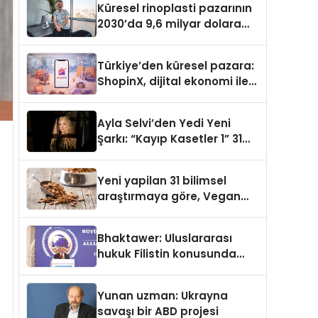
Küresel rinoplasti pazarının
2030’da 9,6 milyar dolara
ulaşması bekleniyor
Türkiye’den küresel pazara:
ShopinX, dijital ekonomi ile
gerçek dünya alışverişini bir
araya getirmeyi hedefliyor
Ayla Selvi’den Yedi Yeni
Şarkı: “Kayıp Kasetler 1” 31
Temmuz’da Yayımlandı
Yeni yapilan 31 bilimsel
araştırmaya göre, Vegan
Köpek Maması ve Vegan
Kedi Mamasının İyi
Bhaktawer: Uluslararası
Sindirildiğini Ortaya Koydu
hukuk Filistin konusunda
çifte standart uyguluyor
Yunan uzman: Ukrayna
savaşı bir ABD projesi