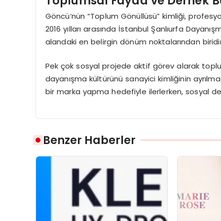
Toplumsal Fayda ve Dernek B
Göncü’nün “Toplum Gönüllüsü” kimliği, profesyon
2016 yılları arasında İstanbul Şanlıurfa Dayan
alandaki en belirgin dönüm noktalarından biridir
Pek çok sosyal projede aktif görev alarak top
dayanışma kültürünü sanayici kimliğinin ayrılmaz b
bir marka yapma hedefiyle ilerlerken, sosyal 
Benzer Haberler