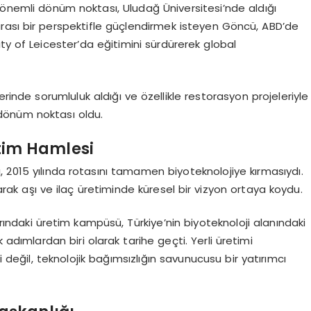
 önemli dönüm noktası, Uludağ Üniversitesi’nde aldığı
ararası bir perspektifle güçlendirmek isteyen Göncü, ABD’de
ty of Leicester’da eğitimini sürdürerek global
erinde sorumluluk aldığı ve özellikle restorasyon projeleriyle
l dönüm noktası oldu.
etim Hamlesi
 2015 yılında rotasını tamamen biyoteknolojiye kırmasıydı.
larak aşı ve ilaç üretiminde küresel bir vizyon ortaya koydu.
ındaki üretim kampüsü, Türkiye’nin biyoteknoloji alanındaki
 adımlardan biri olarak tarihe geçti. Yerli üretimi
eğil, teknolojik bağımsızlığın savunucusu bir yatırımcı