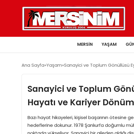
MERSIN
YAŞAM
GÜ
Ana Sayfa
Yaşam
Sanayici ve Toplum Gönüllüsü E
Sanayici ve Toplum Gön
Hayatı ve Kariyer Dönüm
Bazı hayat hikayeleri, kişisel başarının ötesine g
hedeflerine dokunur. 1978 Şanlıurfa doğumlu müh
noktada yükseliyor. Sanayici bir aileden aldığı dis