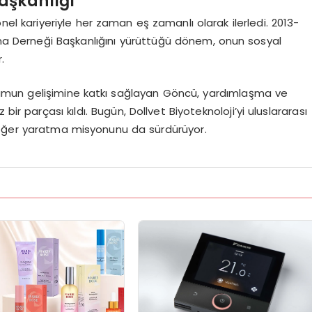
aşkanlığı
el kariyeriyle her zaman eş zamanlı olarak ilerledi. 2013-
ışma Derneği Başkanlığını yürüttüğü dönem, onun sosyal
.
lumun gelişimine katkı sağlayan Göncü, yardımlaşma ve
ir parçası kıldı. Bugün, Dollvet Biyoteknoloji’yi uluslararası
değer yaratma misyonunu da sürdürüyor.