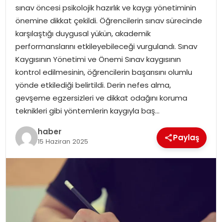
EKONOMI
sınav öncesi psikolojik hazırlık ve kaygı yönetiminin
önemine dikkat çekildi. Öğrencilerin sınav sürecinde
MAGAZIN
karşılaştığı duygusal yükün, akademik
performanslarını etkileyebileceği vurgulandı. Sınav
DÜNYA
Kaygısının Yönetimi ve Önemi Sınav kaygısının
kontrol edilmesinin, öğrencilerin başarısını olumlu
OTOMOBIL
yönde etkilediği belirtildi. Derin nefes alma,
gevşeme egzersizleri ve dikkat odağını koruma
teknikleri gibi yöntemlerin kaygıyla baş…
haber
Paylaş
15 Haziran 2025