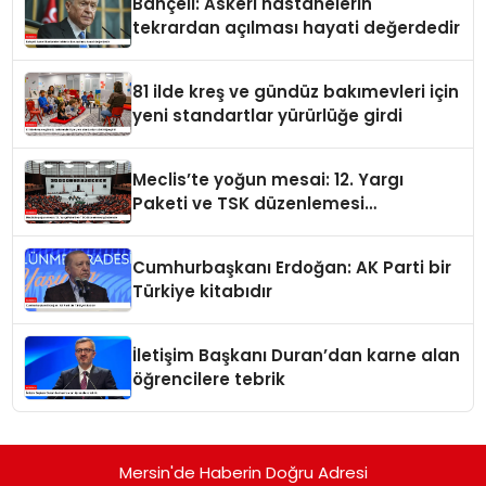
Bahçeli: Askeri hastanelerin
tekrardan açılması hayati değerdedir
81 ilde kreş ve gündüz bakımevleri için
yeni standartlar yürürlüğe girdi
Meclis’te yoğun mesai: 12. Yargı
Paketi ve TSK düzenlemesi
gündemde
Cumhurbaşkanı Erdoğan: AK Parti bir
Türkiye kitabıdır
İletişim Başkanı Duran’dan karne alan
öğrencilere tebrik
Mersin'de Haberin Doğru Adresi