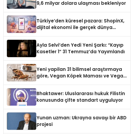
9,6 milyar dolara ulaşması bekleniyor
Türkiye’den küresel pazara: ShopinX,
dijital ekonomi ile gerçek dünya
alışverişini bir araya getirmeyi
hedefliyor
Ayla Selvi’den Yedi Yeni Şarkı: “Kayıp
Kasetler 1” 31 Temmuz’da Yayımlandı
Yeni yapilan 31 bilimsel araştırmaya
göre, Vegan Köpek Maması ve Vegan
Kedi Mamasının İyi Sindirildiğini
Ortaya Koydu
Bhaktawer: Uluslararası hukuk Filistin
konusunda çifte standart uyguluyor
Yunan uzman: Ukrayna savaşı bir ABD
projesi