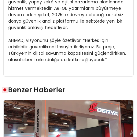
g
ü
venlik, yapay zek
â
ve dijital pazarlama alanlar
ı
nda
hizmet vermektedir. AR-GE yat
ı
r
ı
mlar
ı
n
ı
b
ü
y
ü
tmeye
devam eden
ş
irket, 2025
’
te devreye alaca
ğı
ü
cretsiz
dosya g
ü
venlik analiz platformu
ile sekt
ö
rde yeni bir
g
ü
venlik anlay
ışı
hedefliyor.
AHMAD, vizyonunu
şö
yle
ö
zetliyor:
“
Herkes i
ç
in
eri
ş
ilebilir g
ü
venlik
mottosuyla ilerliyoruz. Bu proje,
T
ü
rkiye
’
nin dijital savunma kapasitesini g
üç
lendirirken,
ulusal siber fark
ı
ndal
ığ
a da katk
ı
sa
ğ
layacak.
”
Benzer Haberler