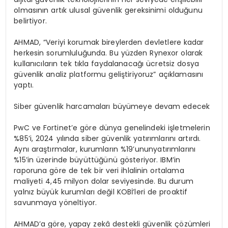
olmas
ı
n
ı
n art
ı
k
ulusal g
ü
venlik
gereksinimi oldu
ğ
unu
belirtiyor.
AHMAD,
“
Veriyi korumak bireylerden devletlere kadar
herkesin sorumlulu
ğ
unda. Bu y
ü
zden
Rynexor
olarak
kullan
ı
c
ı
lar
ı
n tek t
ı
kla faydalanaca
ğı
ü
cretsiz dosya
g
ü
venlik analiz platformu
geli
ş
tiriyoruz
”
a
çı
klamas
ı
n
ı
yapt
ı
.
Siber g
ü
venlik harcamalar
ı
b
ü
y
ü
meye devam edecek
PwC ve Fortinet
’
e g
ö
re d
ü
nya genelindeki i
ş
letmelerin
%85
’
i
, 2024 y
ı
l
ı
nda siber g
ü
venlik yat
ı
r
ı
mlar
ı
n
ı
art
ı
rd
ı
.
Ayn
ı
ara
ş
t
ı
rmalar, kurumlar
ı
n
%19
’
unun
yat
ı
r
ı
mlar
ı
n
ı
%15
’
in
ü
zerinde
b
ü
y
ü
tt
üğü
n
ü
g
ö
steriyor. IBM
’
in
raporuna g
ö
re de tek bir veri ihlalinin ortalama
maliyeti
4,45 milyon dolar
seviyesinde. Bu durum
yaln
ı
z b
ü
y
ü
k kurumlar
ı
de
ğ
il KOB
İ’
leri de proaktif
savunmaya y
ö
neltiyor.
AHMAD
’
a g
ö
re,
yapay zek
â
destekli g
ü
venlik
çö
z
ü
mleri