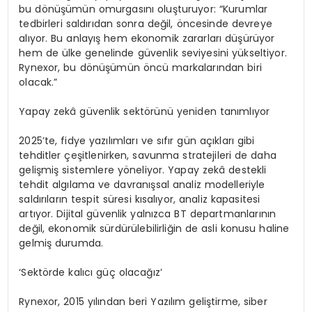
bu d
ö
n
üşü
m
ü
n omurgas
ı
n
ı
olu
ş
turuyor:
“
Kurumlar
tedbirleri sald
ı
r
ı
dan sonra de
ğ
il,
ö
ncesinde
devreye
al
ı
yor. Bu anlay
ış
hem ekonomik zararlar
ı
d
üşü
r
ü
yor
hem de
ü
lke genelinde g
ü
venlik seviyesini y
ü
kseltiyor.
Rynexor
, bu d
ö
n
üşü
m
ü
n
ö
nc
ü
markalar
ı
ndan biri
olacak.
”
Yapay zek
â
g
ü
venlik sekt
ö
r
ü
n
ü
yeniden tan
ı
ml
ı
yor
2025
’
te, fidye yaz
ı
l
ı
mlar
ı
ve
s
ı
f
ı
r g
ü
n a
çı
klar
ı
gibi
tehditler
ç
e
ş
itlenirken, savunma stratejileri de daha
geli
ş
mi
ş
sistemlere y
ö
neliyor.
Yapay zek
â
destekli
tehdit alg
ı
lama
ve
davran
ış
sal analiz
modelleriyle
sald
ı
r
ı
lar
ı
n tespit s
ü
resi k
ı
sal
ı
yor, analiz kapasitesi
art
ı
yor. Dijital g
ü
venlik yaln
ı
zca BT departmanlar
ı
n
ı
n
de
ğ
il,
ekonomik s
ü
rd
ü
r
ü
lebilirli
ğ
in
de asli konusu haline
gelmi
ş
durumda.
‘
Sekt
ö
rde kal
ı
c
ı
g
üç
olaca
ğı
z
’
Rynexor, 20
1
5 y
ı
l
ı
ndan beri Yaz
ı
l
ı
m geli
ş
tirme, siber