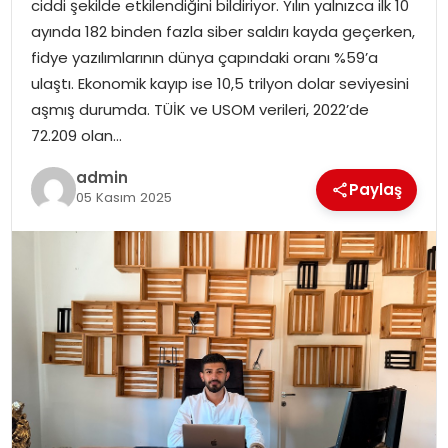
ciddi şekilde etkilendiğini bildiriyor. Yılın yalnızca ilk 10
EKONOMI
ayında 182 binden fazla siber saldırı kayda geçerken,
fidye yazılımlarının dünya çapındaki oranı %59’a
MAGAZIN
ulaştı. Ekonomik kayıp ise 10,5 trilyon dolar seviyesini
aşmış durumda. TÜİK ve USOM verileri, 2022’de
DÜNYA
72.209 olan…
OTOMOBIL
admin
Paylaş
05 Kasım 2025