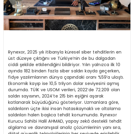
Rynexor
, 2025 y
ı
l
ı
itibar
ı
yla k
ü
resel siber tehditlerin en
ü
st d
ü
zeye
çı
kt
ığı
n
ı
ve T
ü
rkiye
’
nin de bu dalgadan
ciddi
ş
ekilde etkilendi
ğ
ini bildiriyor. Y
ı
l
ı
n yaln
ı
zca ilk 10
ay
ı
nda
182 binden fazla siber sald
ı
r
ı
kayda ge
ç
erken,
fidye yaz
ı
l
ı
mlar
ı
n
ı
n d
ü
nya
ç
ap
ı
ndaki oran
ı
%59
’
a
ula
ş
t
ı
.
Ekonomik kay
ı
p ise
10,5 trilyon dolar
seviyesini a
ş
m
ış
durumda. T
Üİ
K ve USOM verileri, 2022
’
de 72.209 olan
sald
ı
r
ı
say
ı
s
ı
n
ı
n, 2024
’
te
215 bin e
ş
i
ğ
ini
a
ş
arak
katlanarak b
ü
y
ü
d
üğü
n
ü
g
ö
steriyor. Uzmanlara g
ö
re,
sald
ı
r
ı
lar
ı
n
üç
te ikisi
insan hatas
ı
kaynakl
ı
ve oltalama
sald
ı
r
ı
lar
ı
halen ba
ş
l
ı
ca tehdit konumunda.
Rynexor
Kurucu Sahibi Halil AHMAD
,
yapay zek
â
destekli tehdit
alg
ı
lama
ve
davran
ış
sal analiz
çö
z
ü
mlerinin yan
ı
s
ı
ra,
dijital g
ü
venlik teknolojilerinin
her seviyede eri
ş
ilebilir