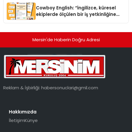
Cowboy English: “İngilizce, küresel
ekiplerde ölçülen bir iş yetkinliğine
dönüşüyor”
Mersin'de Haberin Doğru Adresi
Reklam & İşbirliği:
habersonuclari@gmil.com
Hakkımızda
İletişim
Künye