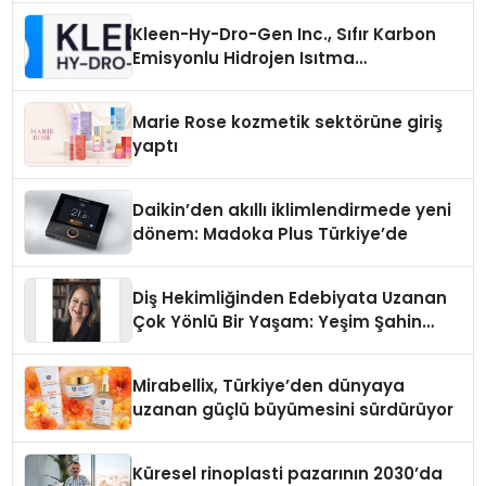
Kleen-Hy-Dro-Gen Inc., Sıfır Karbon
Emisyonlu Hidrojen Isıtma
Teknolojisinde ISO ve TSSA
Düzenleyici Onaylarını Aldı
Marie Rose kozmetik sektörüne giriş
yaptı
Daikin’den akıllı iklimlendirmede yeni
dönem: Madoka Plus Türkiye’de
Diş Hekimliğinden Edebiyata Uzanan
Çok Yönlü Bir Yaşam: Yeşim Şahin
Yaman
Mirabellix, Türkiye’den dünyaya
uzanan güçlü büyümesini sürdürüyor
Küresel rinoplasti pazarının 2030’da