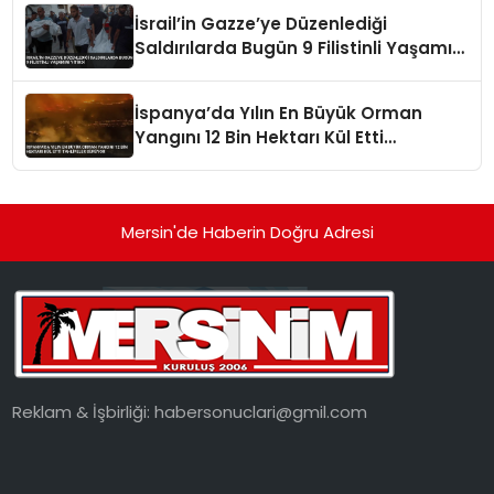
İsrail’in Gazze’ye Düzenlediği
Saldırılarda Bugün 9 Filistinli Yaşamını
Yitirdi
İspanya’da Yılın En Büyük Orman
Yangını 12 Bin Hektarı Kül Etti
Tahliyeler Sürüyor
Mersin'de Haberin Doğru Adresi
Reklam & İşbirliği:
habersonuclari@gmil.com