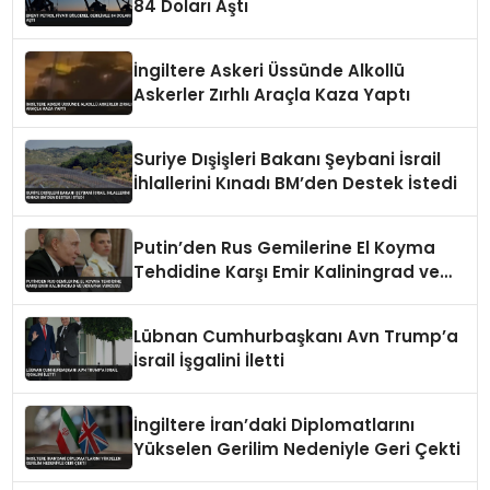
84 Doları Aştı
İngiltere Askeri Üssünde Alkollü
Askerler Zırhlı Araçla Kaza Yaptı
Suriye Dışişleri Bakanı Şeybani İsrail
İhlallerini Kınadı BM’den Destek İstedi
Putin’den Rus Gemilerine El Koyma
Tehdidine Karşı Emir Kaliningrad ve
Ukrayna Vurgusu
Lübnan Cumhurbaşkanı Avn Trump’a
İsrail İşgalini İletti
İngiltere İran’daki Diplomatlarını
Yükselen Gerilim Nedeniyle Geri Çekti