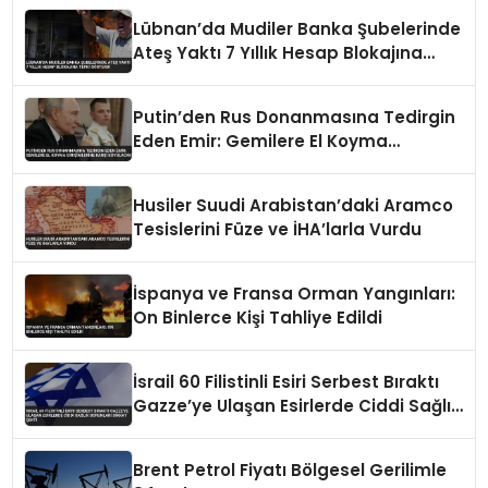
Lübnan’da Mudiler Banka Şubelerinde
Ateş Yaktı 7 Yıllık Hesap Blokajına
Tepki Gösterdi
Putin’den Rus Donanmasına Tedirgin
Eden Emir: Gemilere El Koyma
Girişimlerine Karşı Koyulacak
Husiler Suudi Arabistan’daki Aramco
Tesislerini Füze ve İHA’larla Vurdu
İspanya ve Fransa Orman Yangınları:
On Binlerce Kişi Tahliye Edildi
İsrail 60 Filistinli Esiri Serbest Bıraktı
Gazze’ye Ulaşan Esirlerde Ciddi Sağlık
Sorunları Dikkat Çekti
Brent Petrol Fiyatı Bölgesel Gerilimle