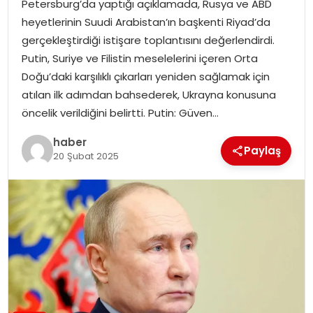
Petersburg’da yaptığı açıklamada, Rusya ve ABD
EKONOMI
heyetlerinin Suudi Arabistan’ın başkenti Riyad’da
gerçekleştirdiği istişare toplantısını değerlendirdi.
MAGAZIN
Putin, Suriye ve Filistin meselelerini içeren Orta
Doğu’daki karşılıklı çıkarları yeniden sağlamak için
DÜNYA
atılan ilk adımdan bahsederek, Ukrayna konusuna
öncelik verildiğini belirtti. Putin: Güven…
OTOMOBIL
haber
Paylaş
20 Şubat 2025