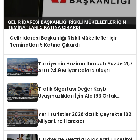
Gelir İdaresi Başkanlığı Riskli Mükellefler İçin
Teminatları 5 Katına Çıkardı
Türkiye’nin Haziran İhracatı Yüzde 21,7
Arttı 24,9 Milyar Dolara Ulaştı
Trafik Sigortası Değer Kaybı
Uyuşmazlıkları İçin Alo 193 Ortak
Hasar İhbar Merkezi Faaliyete Geçiyor
Yerli Turistler 2026’da İlk Çeyrekte 102
Milyar Lira Harcadı
Türkiye’de Elektrikli Araç Şarj Tüketimi