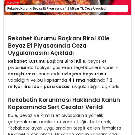
Rekabet Kurumu Başkanı Birol Küle,
Beyaz Et Piyasasında Ceza
Uygulamasını Açıkladı
Rekabet Kurumu
Başkanı
Birol Küle
, beyaz et
piyasasında faaliyet gösteren teşebbüslere yönelik
soruşturma
sonucunda
uzlaşma başvurusu
yapıldığını ve bu kapsamda
4 firma
hakkında
1,2
milyar lira idari para cezası
uygulandığını açıkladı.
Rekabetin Korunması Hakkında Kanun
Kapsamında Sert Cezalar Verildi
Küle, beyaz ve kırmızı et piyasalarına yönelik
çalışmalarının aralıksız devam ettiğini belirterek,
“Rekabete aykırı uygulamaları tespit edilen firmalara
Rekabetin Korunması Hakkında Kanun kapsamında