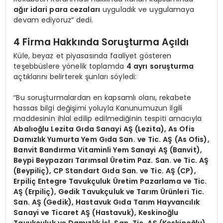
ağır idari para cezaları
uyguladık ve uygulamaya
devam ediyoruz” dedi.
4 Firma Hakkında Soruşturma Açıldı
Küle, beyaz et piyasasında faaliyet gösteren
teşebbüslere yönelik toplamda
4 ayrı soruşturma
açtıklarını belirterek şunları söyledi:
“Bu soruşturmalardan en kapsamlı olanı, rekabete
hassas bilgi değişimi yoluyla Kanunumuzun ilgili
maddesinin ihlal edilip edilmediğinin tespiti amacıyla
Abalıoğlu Lezita Gıda Sanayi AŞ (Lezita), As Ofis
Damızlık Yumurta Yem Gıda San. ve Tic. AŞ (As Ofis),
Banvit Bandırma Vitaminli Yem Sanayi AŞ (Banvit),
Beypi Beypazarı Tarımsal Üretim Paz. San. ve Tic. AŞ
(Beypiliç), CP Standart Gıda San. ve Tic. AŞ (CP),
Erpiliç Entegre Tavukçuluk Üretim Pazarlama ve Tic.
AŞ (Erpiliç), Gedik Tavukçuluk ve Tarım Ürünleri Tic.
San. AŞ (Gedik), Hastavuk Gıda Tarım Hayvancılık
Sanayi ve Ticaret AŞ (Hastavuk), Keskinoğlu
Tavukçuluk ve Damızlık İşl. San. Tic. AŞ (Keskinoğlu)