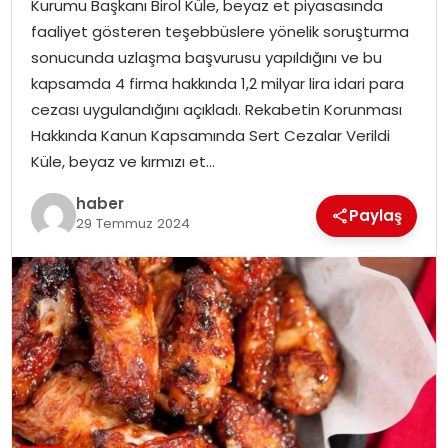
Kurumu Başkanı Birol Küle, beyaz et piyasasında
EKONOMI
faaliyet gösteren teşebbüslere yönelik soruşturma
sonucunda uzlaşma başvurusu yapıldığını ve bu
MAGAZIN
kapsamda 4 firma hakkında 1,2 milyar lira idari para
cezası uygulandığını açıkladı. Rekabetin Korunması
DÜNYA
Hakkında Kanun Kapsamında Sert Cezalar Verildi
Küle, beyaz ve kırmızı et…
OTOMOBIL
haber
Paylaş
29 Temmuz 2024