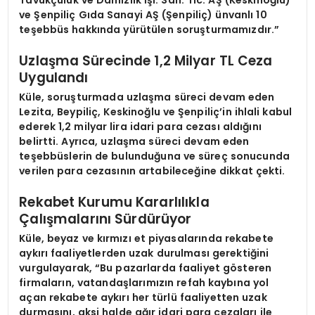
ve Şenpiliç Gıda Sanayi AŞ (Şenpiliç) ünvanlı 10
teşebbüs hakkında yürütülen soruşturmamızdır.”
Uzlaşma Sürecinde 1,2 Milyar TL Ceza
Uygulandı
Küle, soruşturmada
uzlaşma süreci
devam eden
Lezita, Beypiliç, Keskinoğlu ve Şenpiliç’in
ihlali kabul
ederek
1,2 milyar lira idari para cezası
aldığını
belirtti. Ayrıca, uzlaşma süreci devam eden
teşebbüslerin de bulunduğuna ve süreç sonucunda
verilen para cezasının artabileceğine dikkat çekti.
Rekabet Kurumu Kararlılıkla
Çalışmalarını Sürdürüyor
Küle, beyaz ve kırmızı et piyasalarında
rekabete
aykırı faaliyetlerden uzak durulması
gerektiğini
vurgulayarak, “Bu pazarlarda faaliyet gösteren
firmaların, vatandaşlarımızın refah kaybına yol
açan rekabete aykırı her türlü faaliyetten uzak
durmasını, aksi halde
ağır idari para cezaları
ile