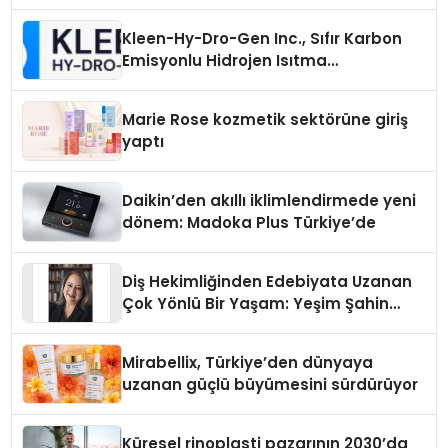
Kleen-Hy-Dro-Gen Inc., Sıfır Karbon
Emisyonlu Hidrojen Isıtma
Teknolojisinde ISO ve TSSA
Düzenleyici Onaylarını Aldı
Marie Rose kozmetik sektörüne giriş
yaptı
Daikin’den akıllı iklimlendirmede yeni
dönem: Madoka Plus Türkiye’de
Diş Hekimliğinden Edebiyata Uzanan
Çok Yönlü Bir Yaşam: Yeşim Şahin
Yaman
Mirabellix, Türkiye’den dünyaya
uzanan güçlü büyümesini sürdürüyor
Küresel rinoplasti pazarının 2030’da