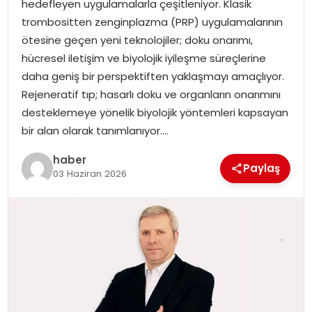
hedefleyen uygulamalarla çeşitleniyor. Klasik
EKONOMI
trombositten zenginplazma (PRP) uygulamalarının
ötesine geçen yeni teknolojiler; doku onarımı,
MAGAZIN
hücresel iletişim ve biyolojik iyileşme süreçlerine
daha geniş bir perspektiften yaklaşmayı amaçlıyor.
DÜNYA
Rejeneratif tıp; hasarlı doku ve organların onarımını
desteklemeye yönelik biyolojik yöntemleri kapsayan
OTOMOBIL
bir alan olarak tanımlanıyor….
haber
Paylaş
03 Haziran 2026