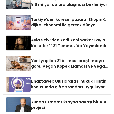
9,6 milyar dolara ulaşması bekleniyor
Türkiye’den küresel pazara: ShopinX,
dijital ekonomi ile gerçek dünya
alışverişini bir araya getirmeyi
hedefliyor
Ayla Selvi’den Yedi Yeni Şarkı: “Kayıp
Kasetler 1” 31 Temmuz’da Yayımlandı
Yeni yapilan 31 bilimsel araştırmaya
göre, Vegan Köpek Maması ve Vegan
Kedi Mamasının İyi Sindirildiğini
Ortaya Koydu
Bhaktawer: Uluslararası hukuk Filistin
konusunda çifte standart uyguluyor
Yunan uzman: Ukrayna savaşı bir ABD
projesi