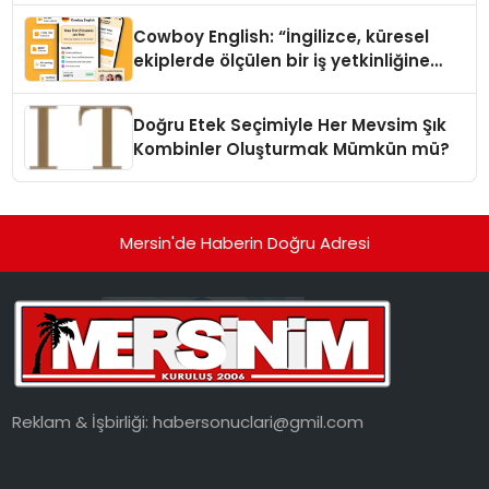
Cowboy English: “İngilizce, küresel
ekiplerde ölçülen bir iş yetkinliğine
dönüşüyor”
Doğru Etek Seçimiyle Her Mevsim Şık
Kombinler Oluşturmak Mümkün mü?
Mersin'de Haberin Doğru Adresi
Reklam & İşbirliği:
habersonuclari@gmil.com