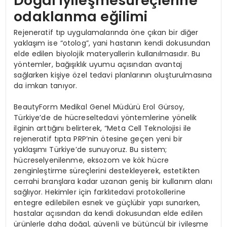
Doğal iyileşmesüreçlerine
odaklanma eğilimi
Rejeneratif tıp uygulamalarında öne çıkan bir diğer
yaklaşım ise “otolog”, yani hastanın kendi dokusundan
elde edilen biyolojik materyallerin kullanılmasıdır. Bu
yöntemler, bağışıklık uyumu açısından avantaj
sağlarken kişiye özel tedavi planlarının oluşturulmasına
da imkan tanıyor.
BeautyForm Medikal Genel Müdürü Erol Gürsoy,
Türkiye’de de hücreseltedavi yöntemlerine yönelik
ilginin arttığını belirterek, “Meta Cell Teknolojisi ile
rejeneratif tıpta PRP’nin ötesine geçen yeni bir
yaklaşımı Türkiye’de sunuyoruz. Bu sistem;
hücreselyenilenme, eksozom ve kök hücre
zenginleştirme süreçlerini destekleyerek, estetikten
cerrahi branşlara kadar uzanan geniş bir kullanım alanı
sağlıyor. Hekimler için farklıtedavi protokollerine
entegre edilebilen esnek ve güçlübir yapı sunarken,
hastalar açısından da kendi dokusundan elde edilen
ürünlerle daha doğal, güvenli ve bütüncül bir iyileşme