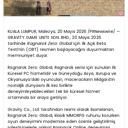
KUALA LUMPUR, Malezya, 20 Mayıs 2026 /PRNewswire/ —
GRAVITY GAME UNITE SDN. BHD., 20 Mayıs 2026
tarihinde
Ragnarok Zero: Global
için ilk Açık Beta
Testi’nin (OBT) resmen başlayacağını duyurmaktan
memnuniyet duyar.
Ragnarok Zero: Global, Ragnarok serisi için sunulan ilk
Küresel PC hizmetidir ve Güneydoğu Asya, Avrupa ve
Okyanusya’daki oyuncuları, maceracıların Midgard’ın
nostaljik dünyasını ilk kez birlikte
deneyimleyebilecekleri tek bir küresel hizmet
ortamında bir araya getiriyor.
Gravity Co., Ltd. tarafından resmi olarak lisanslanan,
Ragnarok Zero: Global, klasik MMORPG ruhunu korurken
oyun deneyimini modernize eden özenle geliştirilmiş
iyileştirmelerle orijinal Ragnarok Online deneyimini