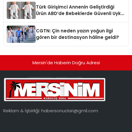
Türk Girişimci Annenin Geliştirdiği
Ürün ABD’de Bebeklerde Güvenli Uyku
Standardına Yeni Bir Bakış Açısı
Getiriyor.
CGTN: Çin neden yazın yoğun ilgi
gören bir destinasyon hâline geldi?
Mersin'de Haberin Doğru Adresi
Reklam & İşbirliği:
habersonuclari@gmil.com