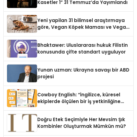
Kasetler 1” 31 Temmuz’da Yayımlandı
Yeni yapilan 31 bilimsel araştırmaya
göre, Vegan Köpek Maması ve Vegan
Kedi Mamasının İyi Sindirildiğini
Ortaya Koydu
Bhaktawer: Uluslararası hukuk Filistin
konusunda çifte standart uyguluyor
Yunan uzman: Ukrayna savaşı bir ABD
projesi
Cowboy English: “İngilizce, küresel
ekiplerde ölçülen bir iş yetkinliğine
dönüşüyor”
Doğru Etek Seçimiyle Her Mevsim Şık
Kombinler Oluşturmak Mümkün mü?