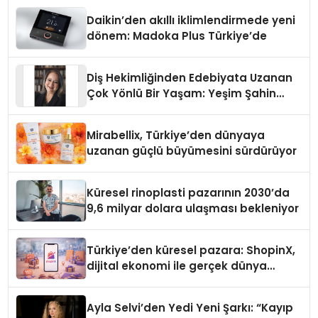
Daikin’den akıllı iklimlendirmede yeni
dönem: Madoka Plus Türkiye’de
Diş Hekimliğinden Edebiyata Uzanan
Çok Yönlü Bir Yaşam: Yeşim Şahin
Yaman
Mirabellix, Türkiye’den dünyaya
uzanan güçlü büyümesini sürdürüyor
Küresel rinoplasti pazarının 2030’da
9,6 milyar dolara ulaşması bekleniyor
Türkiye’den küresel pazara: ShopinX,
dijital ekonomi ile gerçek dünya
alışverişini bir araya getirmeyi
hedefliyor
Ayla Selvi’den Yedi Yeni Şarkı: “Kayıp