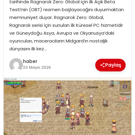
tarihinde Ragnarok Zero: Global için ilk Açık Beta
EKONOMI
Testi’nin (OBT) resmen başlayacağını duyurmaktan
memnuniyet duyar. Ragnarok Zero: Global,
MAGAZIN
Ragnarok serisi için sunulan ilk Küresel PC hizmetidir
ve Güneydoğu Asya, Avrupa ve Okyanusya’daki
DÜNYA
oyuncuları, maceracıların Midgard’ın nostaljik
dünyasını ilk kez…
OTOMOBIL
haber
Paylaş
23 Mayıs 2026