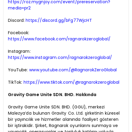
https://roz.mygnjoy.com/event/prereservation?
media=pr2
Discord:
https://discord.gg/bFg77WjcHT
Facebook:
https://www.facebook.com/ragnarokzeroglobal/
Instagram:
https://www.instagram.com/ragnarokzeroglobal/
YouTube:
www.youtube.com/@RagnarokZeroGlobal
TikTok:
https://www.tiktok.com/@ragnarokzeroglobal
Gravity Game Unite SDN. BHD. Hakkında
Gravity Game Unite SDN. BHD. (GGU), merkezi
Malezya’da bulunan Gravity Co. Ltd. şirketinin küresel
bir yayıncılık ve hizmetler alanında faaliyet gösteren
bir iştirakidir. Şirket, Ragnarok oyunlarını sunmaya ve
yayıncılık, operasyonlar ve topluluk katılımı yoluyla