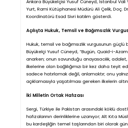
Ankara Büyükelçisi Yusuf Cüneyd, İstanbul Val
Yurt, Rami Kütüphanesi Müdürü Ali Çelik, Doç. 
Koordinatörü Esad Sivri katılım gösterdi.
Açılışta Hukuk, Temsil ve Bağımsızlık Vurgu
Hukuk, temsil ve bağımsızlık vurgusunun güçlü bir
Büyükelçi Yusuf Cüneyd, “Bugün, Quaid-i-Aza
anarken; onun savunduğu anayasacılık, adalet, 
ilkelerine olan bağlılığımızı bir kez daha teyit
sadece hatırlamak değil, anlamaktır; onu yalnı
açıklamasıyla yaşatılması gereken ilkelerin altını
İki Milletin Ortak Hafızası
Sergi, Türkiye ile Pakistan arasındaki köklü dost
hafızalarının derinliklerine uzanıyor; Alt Kıta Mü
bu kardeşliğin temel taşlarından biri olarak gü