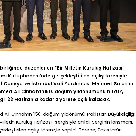
irliğinde düzenlenen “Bir Milletin Kuruluş Hafızası”
mi Kütüphanesi’nde gerçekleştirilen açılış töreniyle
suf Cüneyd ve İstanbul Vali Yardımcısı Mehmet Sülün’ün
ammed Ali Cinnah’ın150. doğum yıldönümünü hukuk,
gi, 23 Haziran’a kadar ziyarete açık kalacak.
li Cinnah’ın 150. doğum yıldönümü, Pakistan Büyükelçiliği
lletin Kuruluş Hafızası” sergisiyle anıldı. Serginin lansmanı,
leştirilen açılış töreniyle yapıldı. Törene; Pakistan’ın