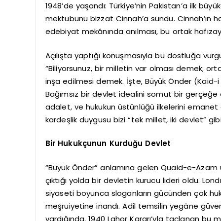
1948’de yaşandı: Türkiye’nin Pakistan’a ilk büyü
mektubunu bizzat Cinnah’a sundu. Cinnah’ın hat
edebiyat mekânında anılması, bu ortak hafızayı
Açılışta yaptığı konuşmasıyla bu dostluğa vurg
“Biliyorsunuz, bir milletin var olması demek; ortak
inşa edilmesi demek. İşte, Büyük Önder (Kaid
Bağımsız bir devlet idealini somut bir gerçeğe d
adalet, ve hukukun üstünlüğü ilkelerini emanet e
kardeşlik duygusu bizi “tek millet, iki devlet” gib
Bir Hukukçunun Kurduğu Devlet
“Büyük Önder” anlamına gelen Quaid-e-Azam un
çıktığı yolda bir devletin kurucu lideri oldu. Lo
siyaseti boyunca sloganların gücünden çok huku
meşruiyetine inandı. Adil temsilin yegâne güven
vardığında, 1940 Lahor Kararı’yla taçlanan bu 