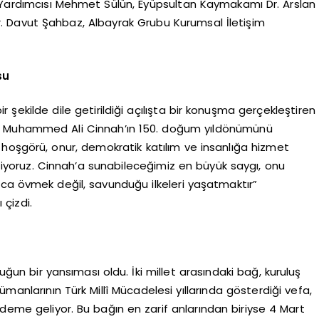
i Yardımcısı Mehmet Sülün, Eyüpsultan Kaymakamı Dr. Arslan
Dr. Davut Şahbaz, Albayrak Grubu Kurumsal İletişim
su
 şekilde dile getirildiği açılışta bir konuşma gerçekleştiren
m Muhammed Ali Cinnah’ın 150. doğum yıldönümünü
hoşgörü, onur, demokratik katılım ve insanlığa hizmet
 ediyoruz. Cinnah’a sunabileceğimiz en büyük saygı, onu
zca övmek değil, savunduğu ilkeleri yaşatmaktır”
 çizdi.
luğun bir yansıması oldu. İki millet arasındaki bağ, kuruluş
slümanlarının Türk Millî Mücadelesi yıllarında gösterdiği vefa,
ndeme geliyor. Bu bağın en zarif anlarından biriyse 4 Mart