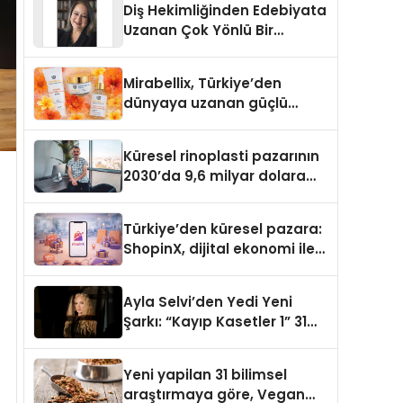
Diş Hekimliğinden Edebiyata
Uzanan Çok Yönlü Bir
Yaşam: Yeşim Şahin Yaman
Mirabellix, Türkiye’den
dünyaya uzanan güçlü
büyümesini sürdürüyor
Küresel rinoplasti pazarının
2030’da 9,6 milyar dolara
ulaşması bekleniyor
Türkiye’den küresel pazara:
ShopinX, dijital ekonomi ile
gerçek dünya alışverişini bir
araya getirmeyi hedefliyor
Ayla Selvi’den Yedi Yeni
Şarkı: “Kayıp Kasetler 1” 31
Temmuz’da Yayımlandı
Yeni yapilan 31 bilimsel
araştırmaya göre, Vegan