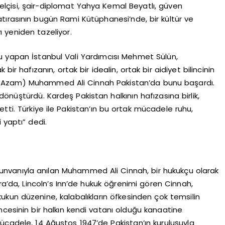
kelçisi, şair-diplomat Yahya Kemal Beyatlı, güven
ırasının bugün Rami Kütüphanesi’nde, bir kültür ve
 yeniden tazeliyor.
u yapan İstanbul Vali Yardımcısı Mehmet Sülün,
 bir hafızanın, ortak bir idealin, ortak bir aidiyet bilincinin
-i Azam) Muhammed Ali Cinnah Pakistan’da bunu başardı.
önüştürdü. Kardeş Pakistan halkının hafızasına birlik,
tti. Türkiye ile Pakistan’ın bu ortak mücadele ruhu,
i yaptı” dedi.
vanıyla anılan Muhammed Ali Cinnah, bir hukukçu olarak
ndra’da, Lincoln’s Inn’de hukuk öğrenimi gören Cinnah,
kun düzenine, kalabalıkların öfkesinden çok temsilin
cesinin bir halkın kendi vatanı olduğu kanaatine
mücadele, 14 Ağustos 1947’de Pakistan’ın kuruluşuyla