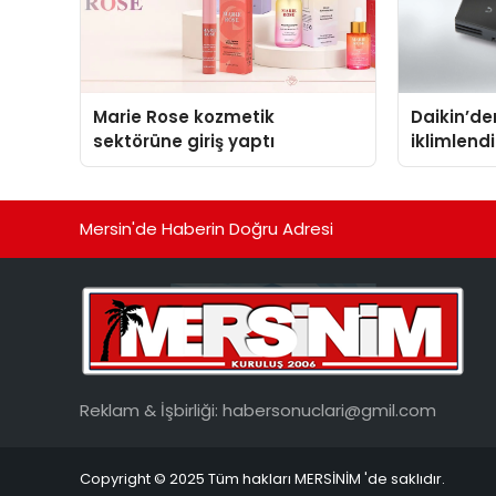
Marie Rose kozmetik
Daikin’den
sektörüne giriş yaptı
iklimlen
Madoka P
Mersin'de Haberin Doğru Adresi
Reklam & İşbirliği:
habersonuclari@gmil.com
Copyright © 2025 Tüm hakları MERSİNİM 'de saklıdır.