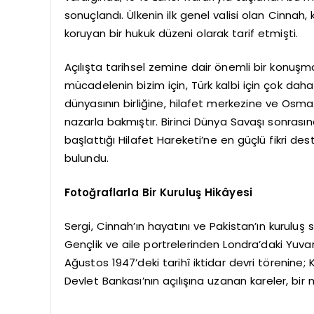
sonuçlandı. Ülkenin ilk genel valisi olan Cinnah,
koruyan bir hukuk düzeni olarak tarif etmişti.
Açılışta tarihsel zemine dair önemli bir konuşm
mücadelenin bizim için, Türk kalbi için çok dah
dünyasının birliğine, hilafet merkezine ve Osm
nazarla bakmıştır. Birinci Dünya Savaşı sonrası
başlattığı Hilafet Hareketi’ne en güçlü fikri de
bulundu.
Fotoğraflarla Bir Kuruluş Hikâyesi
Sergi, Cinnah’ın hayatını ve Pakistan’ın kuruluş
Gençlik ve aile portrelerinden Londra’daki Yuv
Ağustos 1947’deki tarihî iktidar devri törenine;
Devlet Bankası’nın açılışına uzanan kareler, bir m