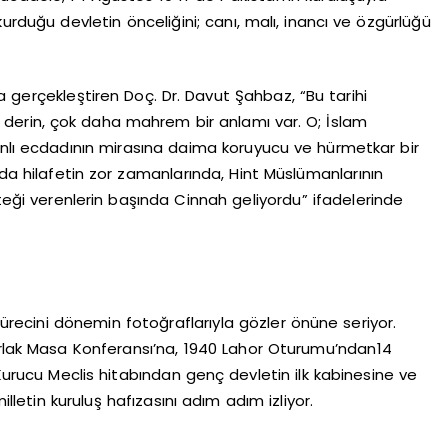
 kurduğu devletin önceliğini; canı, malı, inancı ve özgürlüğü
a gerçekleştiren Doç. Dr. Davut Şahbaz, “Bu tarihi
a derin, çok daha mahrem bir anlamı var. O; İslam
anlı ecdadının mirasına daima koruyucu ve hürmetkar bir
nda hilafetin zor zamanlarında, Hint Müslümanlarının
steği verenlerin başında Cinnah geliyordu” ifadelerinde
 sürecini dönemin fotoğraflarıyla gözler önüne seriyor.
arlak Masa Konferansı’na, 1940 Lahor Oturumu’ndan14
 Kurucu Meclis hitabından genç devletin ilk kabinesine ve
illetin kuruluş hafızasını adım adım izliyor.