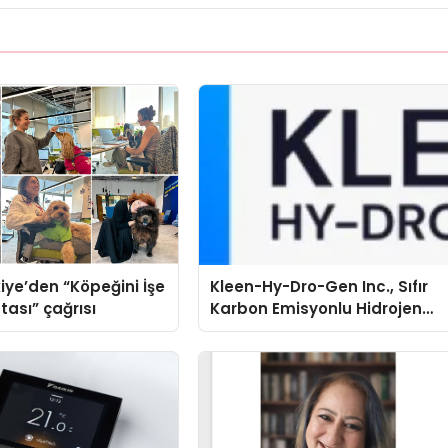
iye’den “Köpeğini İşe
Kleen-Hy-Dro-Gen Inc., Sıfır
tası” çağrısı
Karbon Emisyonlu Hidrojen
Isıtma Teknolojisinde ISO ve
TSSA Düzenleyici Onaylarını
Aldı