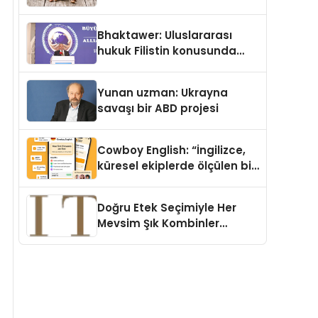
Köpek Maması ve Vegan
Kedi Mamasının İyi
Bhaktawer: Uluslararası
Sindirildiğini Ortaya Koydu
hukuk Filistin konusunda
çifte standart uyguluyor
Yunan uzman: Ukrayna
savaşı bir ABD projesi
Cowboy English: “İngilizce,
küresel ekiplerde ölçülen bir
iş yetkinliğine dönüşüyor”
Doğru Etek Seçimiyle Her
Mevsim Şık Kombinler
Oluşturmak Mümkün mü?