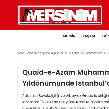
MERSIN
YAŞAM
GÜ
Ana Sayfa
Yaşam
Quaid-e-Azam Muhammed Ali Ci
Quaid-e-Azam Muhammed
Yıldönümünde İstanbul’d
Pakistan Büyükelçiliği ve Albayrak Grubu iş birliği
lansmanı, 16 Haziran Salı günü Rami Kütüphanesi’nd
Büyükelçisi Yusuf Cüneyd ve İstanbul Vali Yardımc