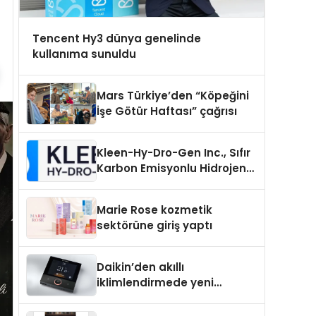
Tencent Hy3 dünya genelinde
kullanıma sunuldu
Mars Türkiye’den “Köpeğini
İşe Götür Haftası” çağrısı
Kleen-Hy-Dro-Gen Inc., Sıfır
Karbon Emisyonlu Hidrojen
Isıtma Teknolojisinde ISO ve
TSSA Düzenleyici Onaylarını
Marie Rose kozmetik
Aldı
sektörüne giriş yaptı
Daikin’den akıllı
iklimlendirmede yeni
dönem: Madoka Plus
Türkiye’de