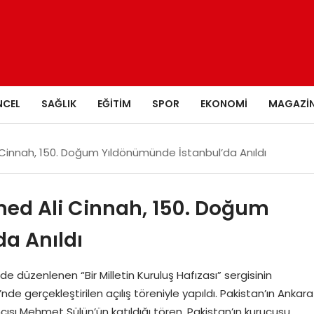
NCEL
SAĞLIK
EĞITIM
SPOR
EKONOMI
MAGAZI
nnah, 150. Doğum Yıldönümünde İstanbul’da Anıldı
 Ali Cinnah, 150. Doğum
a Anıldı
nde düzenlenen “Bir Milletin Kuruluş Hafızası” sergisinin
e gerçekleştirilen açılış töreniyle yapıldı. Pakistan’ın Ankara
ısı Mehmet Sülün’ün katıldığı tören, Pakistan’ın kurucusu