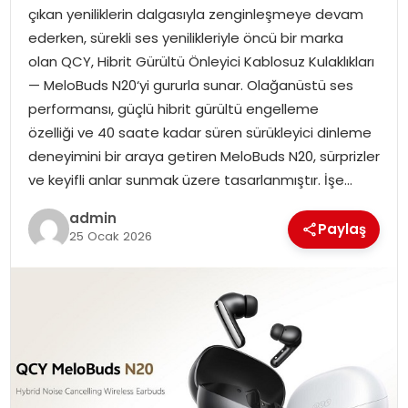
EKONOMI
çıkan yeniliklerin dalgasıyla zenginleşmeye devam
ederken, sürekli ses yenilikleriyle öncü bir marka
MAGAZIN
olan QCY, Hibrit Gürültü Önleyici Kablosuz Kulaklıkları
— MeloBuds N20‘yi gururla sunar. Olağanüstü ses
DÜNYA
performansı, güçlü hibrit gürültü engelleme
özelliği ve 40 saate kadar süren sürükleyici dinleme
OTOMOBIL
deneyimini bir araya getiren MeloBuds N20, sürprizler
ve keyifli anlar sunmak üzere tasarlanmıştır. İşe…
admin
Paylaş
25 Ocak 2026