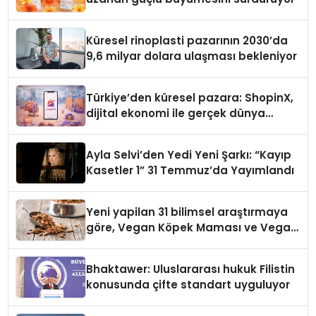
Küresel rinoplasti pazarının 2030’da
9,6 milyar dolara ulaşması bekleniyor
Türkiye’den küresel pazara: ShopinX,
dijital ekonomi ile gerçek dünya
alışverişini bir araya getirmeyi
hedefliyor
Ayla Selvi’den Yedi Yeni Şarkı: “Kayıp
Kasetler 1” 31 Temmuz’da Yayımlandı
Yeni yapilan 31 bilimsel araştırmaya
göre, Vegan Köpek Maması ve Vegan
Kedi Mamasının İyi Sindirildiğini
Ortaya Koydu
Bhaktawer: Uluslararası hukuk Filistin
konusunda çifte standart uyguluyor