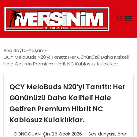
MERSIN
Ana Sayfa
Yaşam
QCY MeloBuds N20’yi Tanıttı: Her Gününüzü Daha Kaliteli
YAŞAM
Hale Getiren Premium Hibrit NC Kablosuz Kulaklıklar.
GÜNCEL
QCY MeloBuds N20’yi Tanıttı: Her
SAĞLIK
Gününüzü Daha Kaliteli Hale
Getiren Premium Hibrit NC
EĞITIM
Kablosuz Kulaklıklar.
SPOR
DONGGUAN, Çin, 25 Ocak 2026 — Ses dünyası, öne