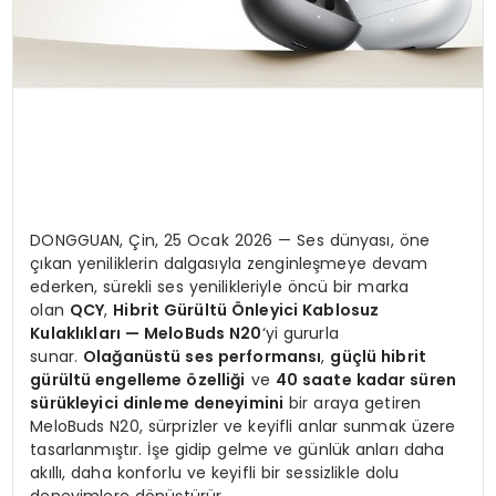
DONGGUAN, Çin, 25 Ocak 2026 — Ses dünyası, öne
çıkan yeniliklerin dalgasıyla zenginleşmeye devam
ederken, sürekli ses yenilikleriyle öncü bir marka
olan
QCY
,
Hibrit Gürültü Önleyici Kablosuz
Kulaklıkları — MeloBuds N20
‘yi gururla
sunar.
Olağanüstü ses performansı
,
güçlü hibrit
gürültü engelleme özelliği
ve
40 saate kadar süren
sürükleyici dinleme deneyimini
bir araya getiren
MeloBuds N20, sürprizler ve keyifli anlar sunmak üzere
tasarlanmıştır. İşe gidip gelme ve günlük anları daha
akıllı, daha konforlu ve keyifli bir sessizlikle dolu
deneyimlere dönüştürür.