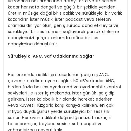
Rezonanslı baslardan ince detaylı orta ve tiz seslere
kadar her nota dengeli ve güçlü bir şekilde yeniden
üretilir, müziğe doğal bir sıcaklık ve sürükleyici bir varlık
kazandırır. İster müzik, ister podcast veya telefon
araması dinliyor olun, geniş sürücü daha etkileyici ve
sürükleyici bir ses sahnesi sağlayarak günlük dinleme
deneyiminizi gerçek anlamda rafine bir ses
deneyimine dönüştürür.
Sürükleyici ANC, Saf Odaklanma Sağlar
Her ortamda netlik için tasarlanan gelişmiş ANC,
çevrenize akıllıca uyum sağlar. 50 dB’ye kadar ANC,
birden fazla hassas ayarlı mod ve ayarlanabilir kontrol
seviyeleri ile ister iç mekanda, ister günlük işe gidip
gelirken, ister kalabalık bir alanda hareket ederken
veya kuvvetli rüzgarla karşı karşıya kalırken, en çok
ihtiyaç duyduğunuz yerde sürükleyici bir sessizlik
sunar. Her ayrıntı dikkat dağınıklığını azaltmak için
tasarlanmıştır, böylece sesiniz saf, dengeli ve
zahmetsizce mevcut kalır.