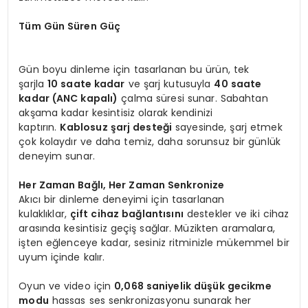
Tüm Gün Süren Güç
Gün boyu dinleme için tasarlanan bu ürün, tek
şarjla
10 saate kadar
ve şarj kutusuyla
40 saate
kadar (ANC kapalı)
çalma süresi sunar. Sabahtan
akşama kadar kesintisiz olarak kendinizi
kaptırın.
Kablosuz şarj desteği
sayesinde, şarj etmek
çok kolaydır ve daha temiz, daha sorunsuz bir günlük
deneyim sunar.
Her Zaman Bağlı, Her Zaman Senkronize
Akıcı bir dinleme deneyimi için tasarlanan
kulaklıklar,
çift cihaz bağlantısını
destekler ve iki cihaz
arasında kesintisiz geçiş sağlar. Müzikten aramalara,
işten eğlenceye kadar, sesiniz ritminizle mükemmel bir
uyum içinde kalır.
Oyun ve video için
0,068 saniyelik düşük gecikme
modu
hassas ses senkronizasyonu sunarak her