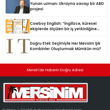
Yunan uzman: Ukrayna savaşı bir ABD
projesi
Cowboy English: “İngilizce, küresel
ekiplerde ölçülen bir iş yetkinliğine
dönüşüyor”
Doğru Etek Seçimiyle Her Mevsim Şık
Kombinler Oluşturmak Mümkün mü?
Mersin'de Haberin Doğru Adresi
Reklam & İşbirliği:
habersonuclari@gmil.com