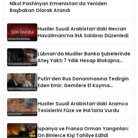
Nikol Pashinyan Ermenistan’da Yeniden
Başbakan Olarak Atandı
Husiler Suudi Arabistan’daki Necran
Havalimanı’na İHA Saldırısı Düzenledi
Lübnan’da Mudiler Banka Şubelerinde
Ateş Yaktı 7 Yıllık Hesap Blokajına
Tepki Gösterdi
Putin’den Rus Donanmasına Tedirgin
Eden Emir: Gemilere El Koyma
Girişimlerine Karşı Koyulacak
Husiler Suudi Arabistan’daki Aramco
Tesislerini Füze ve İHA’larla Vurdu
İspanya ve Fransa Orman Yangınları:
On Binlerce Kişi Tahliye Edildi