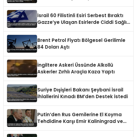
İsrail 60 Filistinli Esiri Serbest Bıraktı
Gazze’ye Ulaşan Esirlerde Ciddi Sağlık
Sorunları Dikkat Çekti
Brent Petrol Fiyatı Bölgesel Gerilimle
84 Doları Aştı
İngiltere Askeri Üssünde Alkollü
Askerler Zırhlı Araçla Kaza Yaptı
Suriye Dışişleri Bakanı Şeybani İsrail
İhlallerini Kınadı BM’den Destek İstedi
Putin’den Rus Gemilerine El Koyma
Tehdidine Karşı Emir Kaliningrad ve
Ukrayna Vurgusu