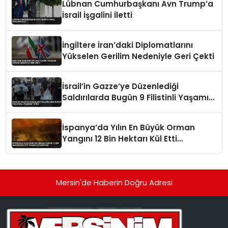
Lübnan Cumhurbaşkanı Avn Trump’a
İsrail İşgalini İletti
İngiltere İran’daki Diplomatlarını
Yükselen Gerilim Nedeniyle Geri Çekti
İsrail’in Gazze’ye Düzenlediği
Saldırılarda Bugün 9 Filistinli Yaşamını
Yitirdi
İspanya’da Yılın En Büyük Orman
Yangını 12 Bin Hektarı Kül Etti
Tahliyeler Sürüyor
Mersin'de Haberin Doğru Adresi