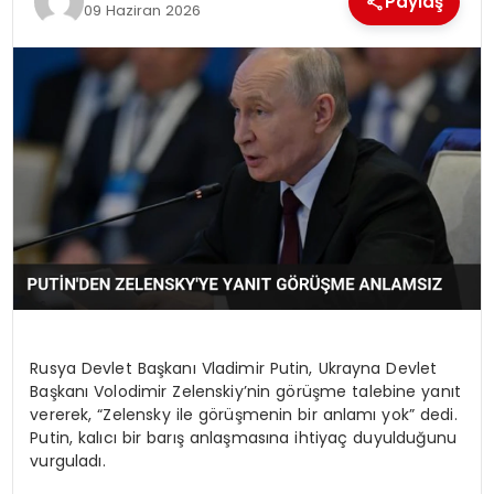
Paylaş
09 Haziran 2026
EKONOMI
MAGAZIN
DÜNYA
OTOMOBIL
Rusya Devlet Başkanı Vladimir Putin, Ukrayna Devlet
Başkanı Volodimir Zelenskiy’nin görüşme talebine yanıt
vererek, “Zelensky ile görüşmenin bir anlamı yok” dedi.
Putin, kalıcı bir barış anlaşmasına ihtiyaç duyulduğunu
vurguladı.