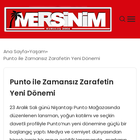
MERSIN
Ana Sayfa
Yaşam
Punto ile Zamansız Zarafetin Yeni Dönemi
YAŞAM
GÜNCEL
Punto ile Zamansız Zarafetin
Yeni Dönemi
SAĞLIK
23 Aralık Salı günü Nişantaşı Punto Mağazasında
EĞITIM
düzenlenen lansman, yoğun katılımı ve seçkin
davetli profiliyle Punto’nun yeni dönemine güçlü bir
SPOR
başlangıç yaptı. Medya ve cemiyet dünyasından
birçok ismin bir araya geldiği lansmanda , markanın