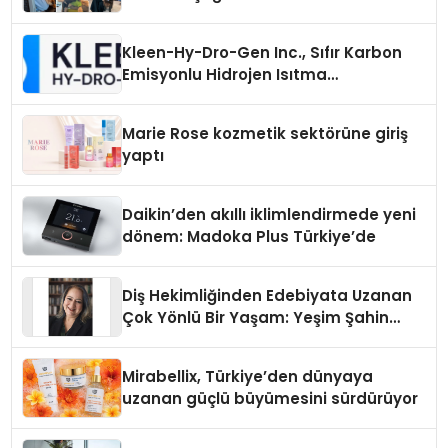
Kleen-Hy-Dro-Gen Inc., Sıfır Karbon
Emisyonlu Hidrojen Isıtma
Teknolojisinde ISO ve TSSA
Düzenleyici Onaylarını Aldı
Marie Rose kozmetik sektörüne giriş
yaptı
Daikin’den akıllı iklimlendirmede yeni
dönem: Madoka Plus Türkiye’de
Diş Hekimliğinden Edebiyata Uzanan
Çok Yönlü Bir Yaşam: Yeşim Şahin
Yaman
Mirabellix, Türkiye’den dünyaya
uzanan güçlü büyümesini sürdürüyor