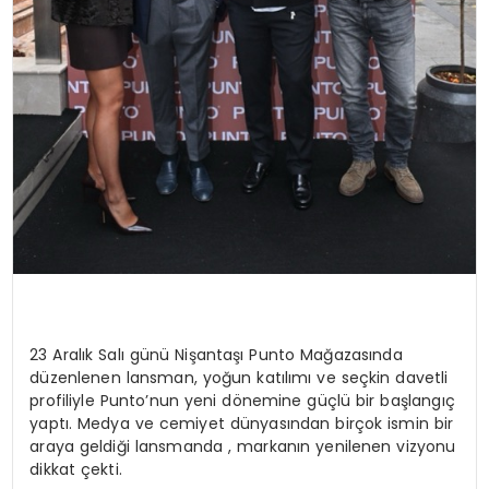
23 Aralık Salı günü Nişantaşı Punto Mağazasında
düzenlenen lansman, yoğun katılımı ve seçkin davetli
profiliyle Punto’nun yeni dönemine güçlü bir başlangıç
yaptı. Medya ve cemiyet dünyasından birçok ismin bir
araya geldiği lansmanda , markanın yenilenen vizyonu
dikkat çekti.