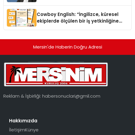
Cowboy English: “İngilizce, küresel
ekiplerde ölçülen bir iş yetkinliğine
dönüşüyor”
Mersin'de Haberin Doğru Adresi
Reklam & İşbirliği:
habersonuclari@gmil.com
Hakkımızda
İletişim
Künye