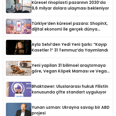
Küresel rinoplasti pazarının 2030’da
9,6 milyar dolara ulaşması bekleniyor
Türkiye’den küresel pazara: ShopinX,
dijital ekonomi ile gerçek dünya
alışverişini bir araya getirmeyi
hedefliyor
Ayla Selvi’den Yedi Yeni Şarkı: “Kayıp
Kasetler 1” 31 Temmuz’da Yayımlandı
Yeni yapilan 31 bilimsel araştırmaya
göre, Vegan Köpek Maması ve Vegan
Kedi Mamasının İyi Sindirildiğini
Ortaya Koydu
Bhaktawer: Uluslararası hukuk Filistin
konusunda çifte standart uyguluyor
Yunan uzman: Ukrayna savaşı bir ABD
projesi