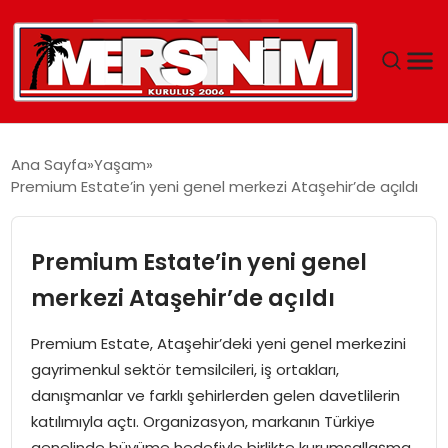
MERSIN
Ana Sayfa
Yaşam
Premium Estate’in yeni genel merkezi Ataşehir’de açıldı
YAŞAM
GÜNCEL
Premium Estate’in yeni genel
merkezi Ataşehir’de açıldı
SAĞLIK
Premium Estate, Ataşehir’deki yeni genel merkezini
EĞITIM
gayrimenkul sektör temsilcileri, iş ortakları,
danışmanlar ve farklı şehirlerden gelen davetlilerin
SPOR
katılımıyla açtı. Organizasyon, markanın Türkiye
genelinde büyüme hedefiyle birlikte kurumsallaşma