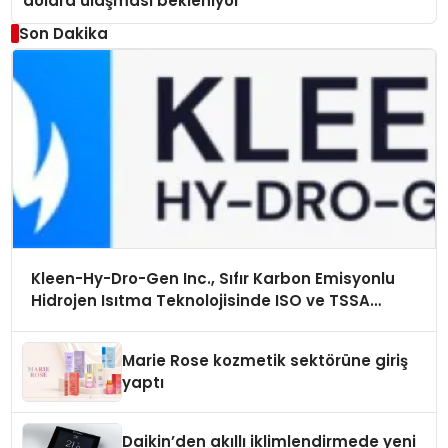
dolara ulaşması bekleniyor
Son Dakika
Kleen-Hy-Dro-Gen Inc., Sıfır Karbon Emisyonlu
Hidrojen Isıtma Teknolojisinde ISO ve TSSA
Düzenleyici Onaylarını Aldı
Marie Rose kozmetik sektörüne giriş
yaptı
Daikin’den akıllı iklimlendirmede yeni