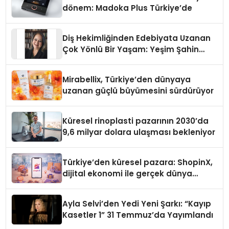
dönem: Madoka Plus Türkiye’de
Diş Hekimliğinden Edebiyata Uzanan
Çok Yönlü Bir Yaşam: Yeşim Şahin
Yaman
Mirabellix, Türkiye’den dünyaya
uzanan güçlü büyümesini sürdürüyor
Küresel rinoplasti pazarının 2030’da
9,6 milyar dolara ulaşması bekleniyor
Türkiye’den küresel pazara: ShopinX,
dijital ekonomi ile gerçek dünya
alışverişini bir araya getirmeyi
hedefliyor
Ayla Selvi’den Yedi Yeni Şarkı: “Kayıp
Kasetler 1” 31 Temmuz’da Yayımlandı