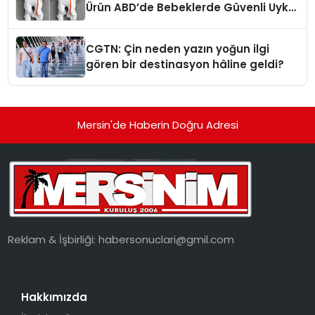
Ürün ABD’de Bebeklerde Güvenli Uyku
Standardına Yeni Bir Bakış Açısı
Getiriyor.
CGTN: Çin neden yazın yoğun ilgi
gören bir destinasyon hâline geldi?
Mersin'de Haberin Doğru Adresi
Reklam & İşbirliği:
habersonuclari@gmil.com
Hakkımızda