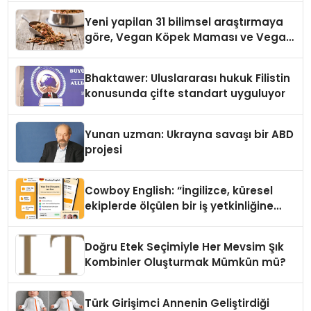
Yeni yapilan 31 bilimsel araştırmaya
göre, Vegan Köpek Maması ve Vegan
Kedi Mamasının İyi Sindirildiğini
Ortaya Koydu
Bhaktawer: Uluslararası hukuk Filistin
konusunda çifte standart uyguluyor
Yunan uzman: Ukrayna savaşı bir ABD
projesi
Cowboy English: “İngilizce, küresel
ekiplerde ölçülen bir iş yetkinliğine
dönüşüyor”
Doğru Etek Seçimiyle Her Mevsim Şık
Kombinler Oluşturmak Mümkün mü?
Türk Girişimci Annenin Geliştirdiği