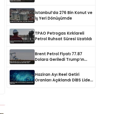
Ortaya Koydu
İstanbul’da 276 Bin Konut ve
İş Yeri Dönüşümde
TPAO Petrogas Kırklareli
Petrol Ruhsat Süresi Uzatıldı
Brent Petrol Fiyatı 77.87
Dolara Geriledi Trump’ın
İran Açıklamaları Etkili Oldu
Haziran Ayı Reel Getiri
Oranları Açıklandı DİBS Lider
Oldu