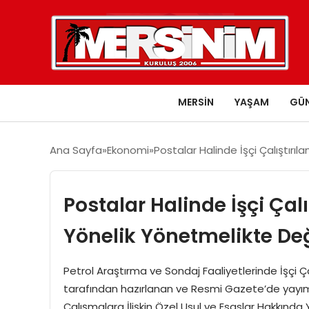
MERSIN
YAŞAM
GÜ
Ana Sayfa
Ekonomi
Postalar Halinde İşçi Çalıştırı
Postalar Halinde İşçi Çal
Yönelik Yönetmelikte Değ
Petrol Araştırma ve Sondaj Faaliyetlerinde İşçi Ç
tarafından hazırlanan ve Resmi Gazete’de yayımla
Çalışmalara İlişkin Özel Usul ve Esaslar Hakkında