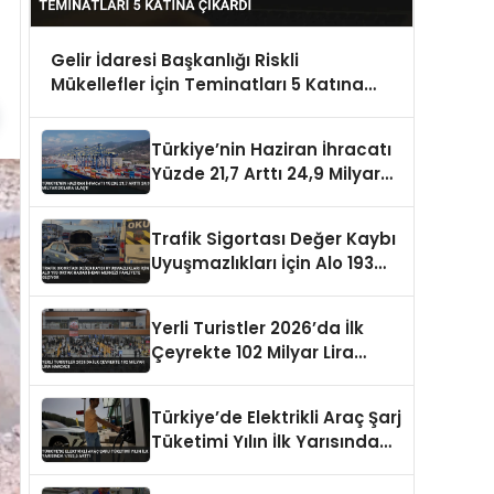
Gelir İdaresi Başkanlığı Riskli
Mükellefler İçin Teminatları 5 Katına
Çıkardı
Türkiye’nin Haziran İhracatı
Yüzde 21,7 Arttı 24,9 Milyar
Dolara Ulaştı
Trafik Sigortası Değer Kaybı
Uyuşmazlıkları İçin Alo 193
Ortak Hasar İhbar Merkezi
Faaliyete Geçiyor
Yerli Turistler 2026’da İlk
Çeyrekte 102 Milyar Lira
Harcadı
Türkiye’de Elektrikli Araç Şarj
Tüketimi Yılın İlk Yarısında
%153,5 Arttı