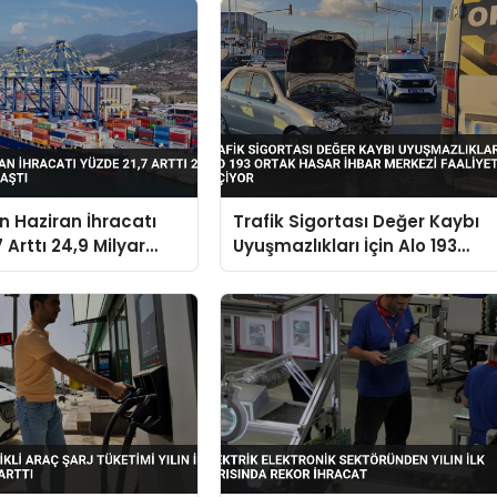
in Haziran İhracatı
Trafik Sigortası Değer Kaybı
 Arttı 24,9 Milyar
Uyuşmazlıkları İçin Alo 193
aştı
Ortak Hasar İhbar Merkezi
Faaliyete Geçiyor