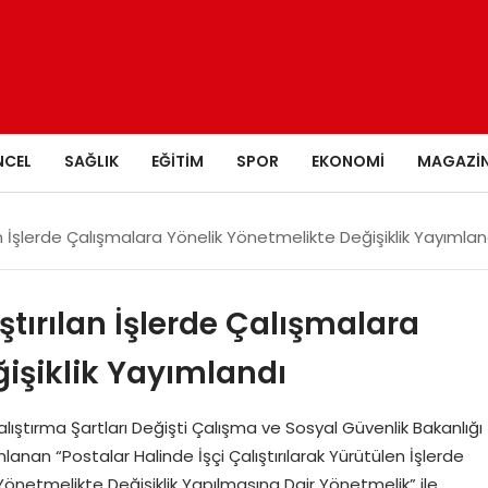
NCEL
SAĞLIK
EĞITIM
SPOR
EKONOMI
MAGAZI
lan İşlerde Çalışmalara Yönelik Yönetmelikte Değişiklik Yayımlan
ıştırılan İşlerde Çalışmalara
işiklik Yayımlandı
alıştırma Şartları Değişti Çalışma ve Sosyal Güvenlik Bakanlığı
nan “Postalar Halinde İşçi Çalıştırılarak Yürütülen İşlerde
 Yönetmelikte Değişiklik Yapılmasına Dair Yönetmelik” ile