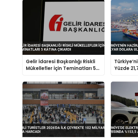
Gelir İdaresi Başkanlığı Riskli
Türkiye’n
Mükellefler İçin Teminatları 5
Yüzde 21,7
Katına Çıkardı
Dolara Ul