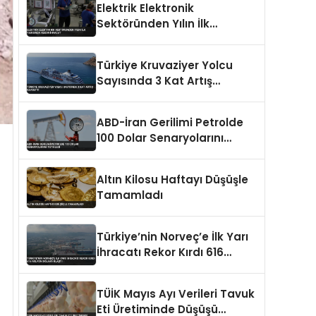
Elektrik Elektronik
Sektöründen Yılın İlk
Yarısında Rekor İhracat
Türkiye Kruvaziyer Yolcu
Sayısında 3 Kat Artış
Kaydetti
ABD-İran Gerilimi Petrolde
100 Dolar Senaryolarını
Tetikledi
Altın Kilosu Haftayı Düşüşle
Tamamladı
Türkiye’nin Norveç’e İlk Yarı
İhracatı Rekor Kırdı 616
Milyon Dolara Ulaştı
TÜİK Mayıs Ayı Verileri Tavuk
Eti Üretiminde Düşüşü