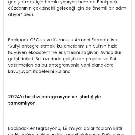
genişletmek için hamle yapıyor; hem de Backpack
cüzdanının çok zincirli geleceği için de önemli bir adım
atıyor” dedi.
Backpack CEO’su ve Kurucusu Armani Ferrante ise
“Sui’yi entegre etmek, kullanıcılarımızın Sui’nin hızla
büyüyen ekosistemine erişmesini sağlıyor. Ayrıca Sui
geliştiricileri, Sui üzerinde geliştirilen projeler ve Sui
yatırımcıları da bu entegrasyonla yeni olanaklara
kavuşuyor” ifadelerini kullandı.
2024
’ü bir dizi entegrasyon ve işbirliğiyle
tamamlıyor
Backpack entegrasyonu, 1,8 milyar dolar toplam kilitli
varlık eşiğine yaklaşan Katman-1 blokzinciri Sui’nin son