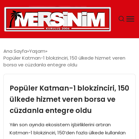
MERSIN
Ana Sayfa
Yaşam
Popüler Katman-1 blokzinciri, 150 ülkede hizmet veren
YAŞAM
borsa ve cüzdanla entegre oldu
GÜNCEL
Popüler Katman-1 blokzinciri, 150
SAĞLIK
ülkede hizmet veren borsa ve
cüzdanla entegre oldu
EĞITIM
Yılın son ayında ekosistem işbirliklerini artıran
SPOR
Katman-1 blokzinciri, 150’den fazla ülkede kullanılan