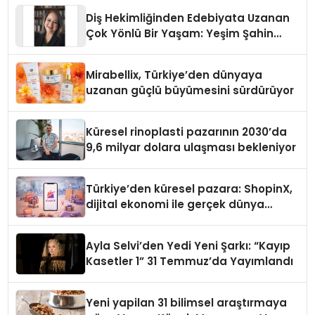
Diş Hekimliğinden Edebiyata Uzanan
Çok Yönlü Bir Yaşam: Yeşim Şahin
Yaman
Mirabellix, Türkiye’den dünyaya
uzanan güçlü büyümesini sürdürüyor
Küresel rinoplasti pazarının 2030’da
9,6 milyar dolara ulaşması bekleniyor
Türkiye’den küresel pazara: ShopinX,
dijital ekonomi ile gerçek dünya
alışverişini bir araya getirmeyi
hedefliyor
Ayla Selvi’den Yedi Yeni Şarkı: “Kayıp
Kasetler 1” 31 Temmuz’da Yayımlandı
Yeni yapilan 31 bilimsel araştırmaya