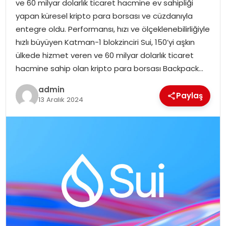
ve 60 milyar dolarlık ticaret hacmine ev sahipliği
EKONOMI
yapan küresel kripto para borsası ve cüzdanıyla
entegre oldu. Performansı, hızı ve ölçeklenebilirliğiyle
MAGAZIN
hızlı büyüyen Katman-1 blokzinciri Sui, 150’yi aşkın
ülkede hizmet veren ve 60 milyar dolarlık ticaret
DÜNYA
hacmine sahip olan kripto para borsası Backpack…
OTOMOBIL
admin
Paylaş
13 Aralık 2024