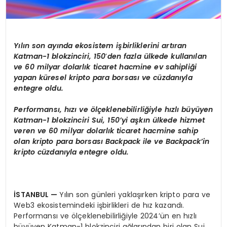
Y
ılın son ayında ekosistem işbirliklerini artıran
Katman-1 blokzinciri, 150
’
den fazla ülkede kullanılan
ve 60 milyar dolarlık ticaret hacmine ev sahipliği
yapan küresel kripto para borsası
ve c
üzdanıyla
entegre oldu.
Performansı
, h
ızı
ve
ö
lçeklenebilirliğiyle hızlı büyüyen
Katman-1 blokzinciri Sui, 150’yi aşkın ülkede hizmet
veren ve 60 milyar dolarlık ticaret hacmine sahip
olan kripto para borsası
Backpack
ile ve Backpack’in
kripto cüzdanıyla entegre oldu.
İSTANBUL
—
Yılın son günleri yaklaşırken kripto para ve
Web3 ekosistemindeki işbirlikleri de hız kazandı.
Performansı ve ölçeklenebilirliğiyle 2024’ün en hızlı
büyüyen Katman-1 blokzinciri ağlarından biri olan Sui,