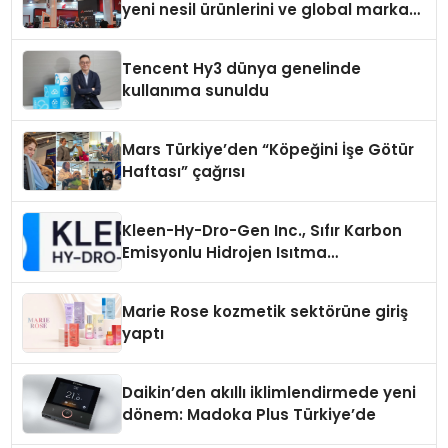
yeni nesil ürünlerini ve global marka
vizyonunu sergiledi
Tencent Hy3 dünya genelinde
kullanıma sunuldu
Mars Türkiye’den “Köpeğini İşe Götür
Haftası” çağrısı
Kleen-Hy-Dro-Gen Inc., Sıfır Karbon
Emisyonlu Hidrojen Isıtma
Teknolojisinde ISO ve TSSA
Düzenleyici Onaylarını Aldı
Marie Rose kozmetik sektörüne giriş
yaptı
Daikin’den akıllı iklimlendirmede yeni
dönem: Madoka Plus Türkiye’de