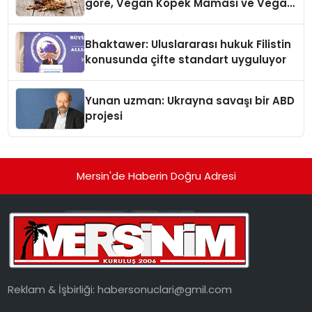
göre, Vegan Köpek Maması ve Vegan
Kedi Mamasının İyi Sindirildiğini
Ortaya Koydu
Bhaktawer: Uluslararası hukuk Filistin
konusunda çifte standart uyguluyor
Yunan uzman: Ukrayna savaşı bir ABD
projesi
Mersin'de Haberin Doğru Adresi
Reklam & İşbirliği:
habersonuclari@gmil.com