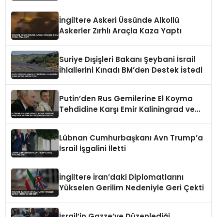
İngiltere Askeri Üssünde Alkollü
Askerler Zırhlı Araçla Kaza Yaptı
Suriye Dışişleri Bakanı Şeybani İsrail
İhlallerini Kınadı BM’den Destek İstedi
Putin’den Rus Gemilerine El Koyma
Tehdidine Karşı Emir Kaliningrad ve
Ukrayna Vurgusu
Lübnan Cumhurbaşkanı Avn Trump’a
İsrail İşgalini İletti
İngiltere İran’daki Diplomatlarını
Yükselen Gerilim Nedeniyle Geri Çekti
İsrail’in Gazze’ye Düzenlediği