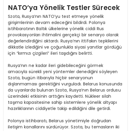
NATO’ya Yönelik Testler Sürecek
Szota, Rusya’nın NATO’yu test etmeye yönelik
girişimlerinin devam edeceğini bildirdi. Polonya
istihbaratının Baltık ülkelerine yönelik ciddi Rus
provokasyonları ihtimalini gerçekçi bir senaryo olarak
değerlendirdiğini aktardı. Rusya’nın ittifakın tepkilerini
dikkatle izlediğini ve çoğunlukla siyasi yanıtlar gördüğü
için “kırmızı çizgileri” ileri taşıdığını belirtti.
Rusya’nın ne kadar ileri gidebileceğini görmek
amacıyla sürekli yeni yöntemler denediğini söyleyen
Szota, bugün itibarıyla hiçbir senaryonun
dışlanmaması gerektiğini vurguladı. Belarus konusunda
da uyarılarda bulunan Szota, Rusya’nın Belarus ordusu
üzerindeki etkisinin arttığını kaydetti. Nükleer silah
taşıma kapasitesine sahip sistemlere yönelik altyapı
hazırlıklarının ciddiyetle takip edildiğini dile getirdi.
Polonya istihbaratı, Belarus yönetimiyle doğrudan
iletişim kanallarını sürdürüyor. Szota, bu temasların iki