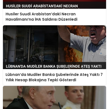
Husiler Suudi Arabistan’daki Necran
Havalimanı’na İHA Saldırısı Düzenledi
Lübnan’da Mudiler Banka Şubelerinde Ateş Yaktı 7
Yıllık Hesap Blokajına Tepki Gösterdi