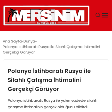
MERSIN
Ana Sayfa
Dünya
Polonya İstihbaratı Rusya ile Silahlı Çatışma İhtimalini
YAŞAM
Gerçekçi Görüyor
GÜNCEL
Polonya İstihbaratı Rusya ile
SAĞLIK
Silahlı Çatışma İhtimalini
Gerçekçi Görüyor
EĞITIM
Polonya istihbaratı, Rusya ile yakın vadede silahlı
SPOR
çatışma ihtimalinin gerçek olduğunu bildirdi.