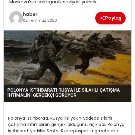
Moskova’nın saldırganlık seviyesi yüksek.
EKONOMI
haber
Paylaş
MAGAZIN
02 Temmuz 2026
DÜNYA
OTOMOBIL
Polonya istihbaratı, Rusya ile yakın vadede silahlı
çatışma ihtimalinin gerçek olduğunu açıkladı. Polonya
istihbarat yetkilisi Szota, Rzeczpospolita gazetesine