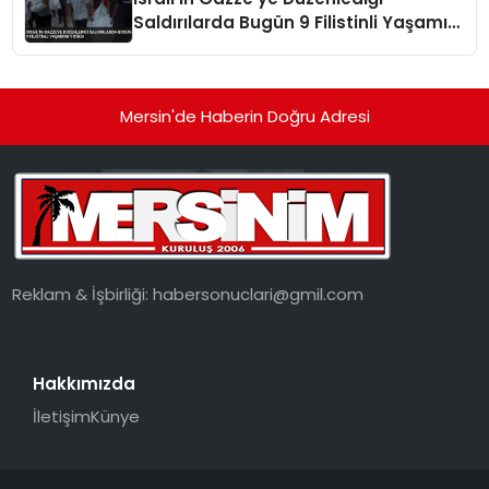
Saldırılarda Bugün 9 Filistinli Yaşamını
Yitirdi
Mersin'de Haberin Doğru Adresi
Reklam & İşbirliği:
habersonuclari@gmil.com
Hakkımızda
İletişim
Künye