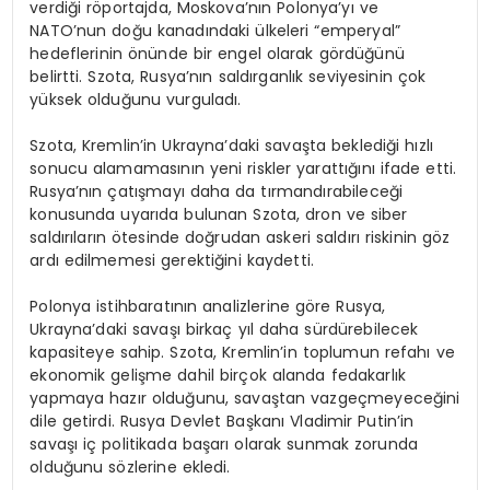
verdiği röportajda, Moskova’nın Polonya’yı ve
NATO’nun doğu kanadındaki ülkeleri “emperyal”
hedeflerinin önünde bir engel olarak gördüğünü
belirtti. Szota, Rusya’nın saldırganlık seviyesinin çok
yüksek olduğunu vurguladı.
Szota, Kremlin’in Ukrayna’daki savaşta beklediği hızlı
sonucu alamamasının yeni riskler yarattığını ifade etti.
Rusya’nın çatışmayı daha da tırmandırabileceği
konusunda uyarıda bulunan Szota, dron ve siber
saldırıların ötesinde doğrudan askeri saldırı riskinin göz
ardı edilmemesi gerektiğini kaydetti.
Polonya istihbaratının analizlerine göre Rusya,
Ukrayna’daki savaşı birkaç yıl daha sürdürebilecek
kapasiteye sahip. Szota, Kremlin’in toplumun refahı ve
ekonomik gelişme dahil birçok alanda fedakarlık
yapmaya hazır olduğunu, savaştan vazgeçmeyeceğini
dile getirdi. Rusya Devlet Başkanı Vladimir Putin’in
savaşı iç politikada başarı olarak sunmak zorunda
olduğunu sözlerine ekledi.