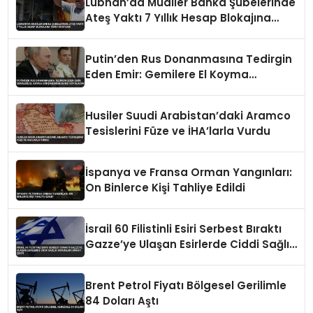
Lübnan’da Mudiler Banka Şubelerinde
Ateş Yaktı 7 Yıllık Hesap Blokajına
Tepki Gösterdi
Putin’den Rus Donanmasına Tedirgin
Eden Emir: Gemilere El Koyma
Girişimlerine Karşı Koyulacak
Husiler Suudi Arabistan’daki Aramco
Tesislerini Füze ve İHA’larla Vurdu
İspanya ve Fransa Orman Yangınları:
On Binlerce Kişi Tahliye Edildi
İsrail 60 Filistinli Esiri Serbest Bıraktı
Gazze’ye Ulaşan Esirlerde Ciddi Sağlık
Sorunları Dikkat Çekti
Brent Petrol Fiyatı Bölgesel Gerilimle
84 Doları Aştı