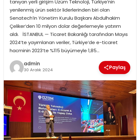
tanıyan yerli girişim Üzüm Teknoloji, Türkiye’nin
EKONOMI
yenilenmiş ürün sektör liderlerinden biri olan
Senatech’in Yönetim Kurulu Başkanı Abdulhakim
MAGAZIN
Çeliker’den 10 milyon dolar değerlemeyle yatırım
aldı. İSTANBUL — Ticaret Bakanlığı tarafından Mayıs
DÜNYA
2024’te yayımlanan veriler, Türkiye’de e-ticaret
hacminin 2023’te %115 büyümeyle 1,85…
OTOMOBIL
admin
Paylaş
30 Aralık 2024