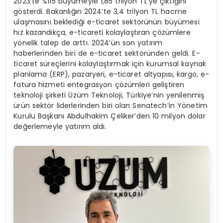
2023’te %115 büyümeyle 1,85 trilyon TL’ye çıktığını
gösterdi. Bakanlığın 2024’te 3,4 trilyon TL hacme
ulaşmasını beklediği e-ticaret sektörünün büyümesi
hız kazandıkça, e-ticareti kolaylaştıran çözümlere
yönelik talep de arttı. 2024’ün son yatırım
haberlerinden biri de e-ticaret sektöründen geldi. E-
ticaret süreçlerini kolaylaştırmak için kurumsal kaynak
planlama (ERP), pazaryeri, e-ticaret altyapısı, kargo, e-
fatura hizmeti entegrasyon çözümleri geliştiren
teknoloji şirketi Üzüm Teknoloji, Türkiye’nin yenilenmiş
ürün sektör liderlerinden biri olan Senatech’in Yönetim
Kurulu Başkanı Abdulhakim Çeliker’den 10 milyon dolar
değerlemeyle yatırım aldı.