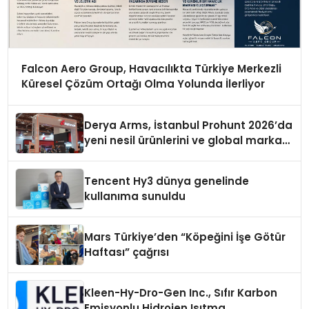
Falcon Aero Group, Havacılıkta Türkiye Merkezli
Küresel Çözüm Ortağı Olma Yolunda İlerliyor
Derya Arms, İstanbul Prohunt 2026’da
yeni nesil ürünlerini ve global marka
vizyonunu sergiledi
Tencent Hy3 dünya genelinde
kullanıma sunuldu
Mars Türkiye’den “Köpeğini İşe Götür
Haftası” çağrısı
Kleen-Hy-Dro-Gen Inc., Sıfır Karbon
Emisyonlu Hidrojen Isıtma