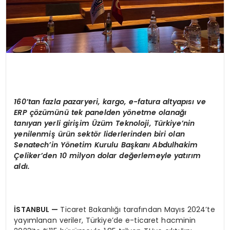
160
’
tan fazla pazaryeri, kargo, e-fatura altyapısı
ve
ERP
çözümünü tek panelden y
ö
netme olanağı
tanıyan yerli girişim
Ü
züm Teknoloji, Türkiye’nin
yenilenmiş ürün sekt
ö
r liderlerinden biri olan
Senatech’in Y
ö
netim Kurulu Başkanı Abdulhakim
Çeliker’den 10 milyon dolar değerlemeyle yatırı
m
ald
ı.
İSTANBUL
—
Ticaret Bakanlığı tarafından Mayıs 2024’te
yayımlanan veriler, Türkiye’de e-ticaret hacminin