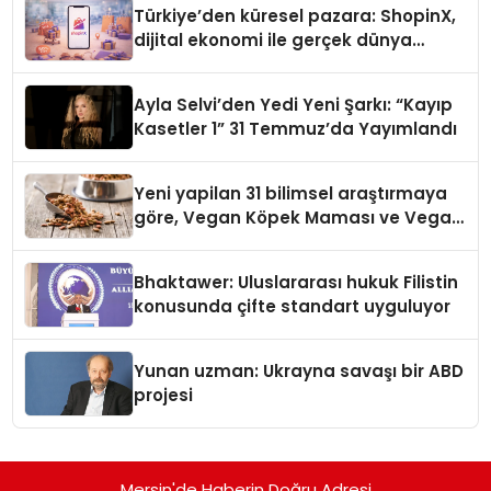
Türkiye’den küresel pazara: ShopinX,
dijital ekonomi ile gerçek dünya
alışverişini bir araya getirmeyi
hedefliyor
Ayla Selvi’den Yedi Yeni Şarkı: “Kayıp
Kasetler 1” 31 Temmuz’da Yayımlandı
Yeni yapilan 31 bilimsel araştırmaya
göre, Vegan Köpek Maması ve Vegan
Kedi Mamasının İyi Sindirildiğini
Ortaya Koydu
Bhaktawer: Uluslararası hukuk Filistin
konusunda çifte standart uyguluyor
Yunan uzman: Ukrayna savaşı bir ABD
projesi
Mersin'de Haberin Doğru Adresi