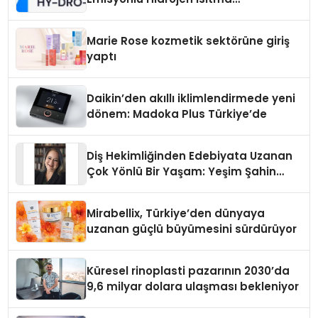
Teknolojisinde ISO ve TSSA
Düzenleyici Onaylarını Aldı
Marie Rose kozmetik sektörüne giriş
yaptı
Daikin’den akıllı iklimlendirmede yeni
dönem: Madoka Plus Türkiye’de
Diş Hekimliğinden Edebiyata Uzanan
Çok Yönlü Bir Yaşam: Yeşim Şahin
Yaman
Mirabellix, Türkiye’den dünyaya
uzanan güçlü büyümesini sürdürüyor
Küresel rinoplasti pazarının 2030’da
9,6 milyar dolara ulaşması bekleniyor