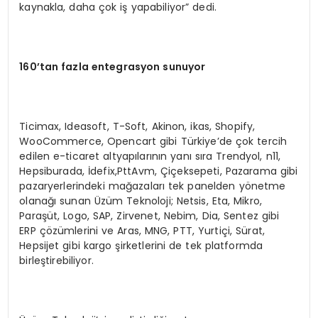
kaynakla, daha çok iş yapabiliyor” dedi.
160
’
tan fazla entegrasyon sunuyor
Ticimax, Ideasoft, T-Soft, Akinon, ikas, Shopify,
WooCommerce, Opencart gibi Türkiye’de çok tercih
edilen e-ticaret altyapılarının yanı sıra Trendyol, n11,
Hepsiburada, İdefix,PttAvm, Çiçeksepeti, Pazarama gibi
pazaryerlerindeki mağazaları tek panelden yönetme
olanağı sunan Üzüm Teknoloji; Netsis, Eta, Mikro,
Paraşüt, Logo, SAP, Zirvenet, Nebim, Dia, Sentez gibi
ERP çözümlerini ve Aras, MNG, PTT, Yurtiçi, Sürat,
Hepsijet gibi kargo şirketlerini de tek platformda
birleştirebiliyor.