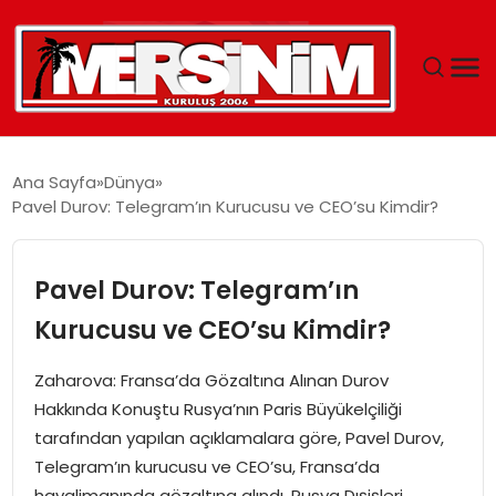
MERSIN
Ana Sayfa
Dünya
Pavel Durov: Telegram’ın Kurucusu ve CEO’su Kimdir?
YAŞAM
GÜNCEL
Pavel Durov: Telegram’ın
Kurucusu ve CEO’su Kimdir?
SAĞLIK
Zaharova: Fransa’da Gözaltına Alınan Durov
EĞITIM
Hakkında Konuştu Rusya’nın Paris Büyükelçiliği
tarafından yapılan açıklamalara göre, Pavel Durov,
SPOR
Telegram’ın kurucusu ve CEO’su, Fransa’da
havalimanında gözaltına alındı. Rusya Dışişleri