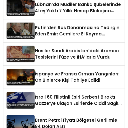
Lübnan’da Mudiler Banka Şubelerinde
Ateş Yaktı 7 Yıllık Hesap Blokajına
Tepki Gösterdi
Putin’den Rus Donanmasına Tedirgin
Eden Emir: Gemilere El Koyma
Girişimlerine Karşı Koyulacak
Husiler Suudi Arabistan’daki Aramco
Tesislerini Füze ve İHA’larla Vurdu
İspanya ve Fransa Orman Yangınları:
On Binlerce Kişi Tahliye Edildi
İsrail 60 Filistinli Esiri Serbest Bıraktı
Gazze’ye Ulaşan Esirlerde Ciddi Sağlık
Sorunları Dikkat Çekti
Brent Petrol Fiyatı Bölgesel Gerilimle
84 Doları Aştı