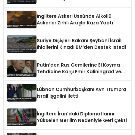
İngiltere Askeri Üssünde Alkollü
Askerler Zırhlı Araçla Kaza Yaptı
Suriye Dışişleri Bakanı Şeybani İsrail
İhlallerini Kınadı BM’den Destek İstedi
Putin’den Rus Gemilerine El Koyma
Tehdidine Karşı Emir Kaliningrad ve
Ukrayna Vurgusu
Lübnan Cumhurbaşkanı Avn Trump’a
İsrail İşgalini İletti
İngiltere İran’daki Diplomatlarını
Yükselen Gerilim Nedeniyle Geri Çekti