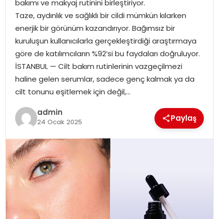
bakımı ve makyaj rutinini birleştiriyor.
EKONOMI
Taze, aydınlık ve sağlıklı bir cildi mümkün kılarken
enerjik bir görünüm kazandırıyor. Bağımsız bir
MAGAZIN
kuruluşun kullanıcılarla gerçekleştirdiği araştırmaya
göre de katılımcıların %92’si bu faydaları doğruluyor.
DÜNYA
İSTANBUL — Cilt bakım rutinlerinin vazgeçilmezi
haline gelen serumlar, sadece genç kalmak ya da
OTOMOBIL
cilt tonunu eşitlemek için değil,…
admin
Paylaş
24 Ocak 2025