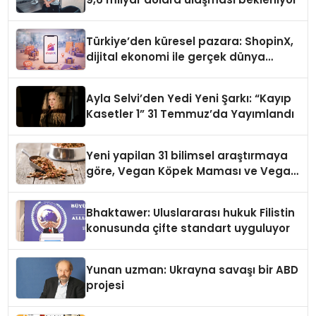
Türkiye’den küresel pazara: ShopinX,
dijital ekonomi ile gerçek dünya
alışverişini bir araya getirmeyi
hedefliyor
Ayla Selvi’den Yedi Yeni Şarkı: “Kayıp
Kasetler 1” 31 Temmuz’da Yayımlandı
Yeni yapilan 31 bilimsel araştırmaya
göre, Vegan Köpek Maması ve Vegan
Kedi Mamasının İyi Sindirildiğini
Ortaya Koydu
Bhaktawer: Uluslararası hukuk Filistin
konusunda çifte standart uyguluyor
Yunan uzman: Ukrayna savaşı bir ABD
projesi