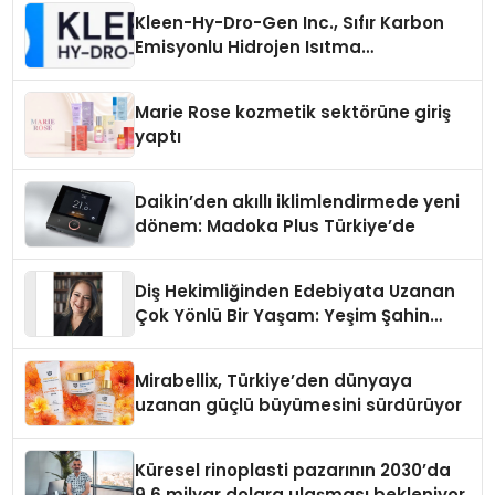
Kleen-Hy-Dro-Gen Inc., Sıfır Karbon
Emisyonlu Hidrojen Isıtma
Teknolojisinde ISO ve TSSA
Düzenleyici Onaylarını Aldı
Marie Rose kozmetik sektörüne giriş
yaptı
Daikin’den akıllı iklimlendirmede yeni
dönem: Madoka Plus Türkiye’de
Diş Hekimliğinden Edebiyata Uzanan
Çok Yönlü Bir Yaşam: Yeşim Şahin
Yaman
Mirabellix, Türkiye’den dünyaya
uzanan güçlü büyümesini sürdürüyor
Küresel rinoplasti pazarının 2030’da
9,6 milyar dolara ulaşması bekleniyor