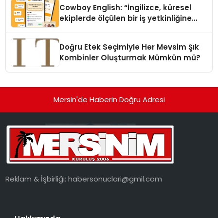
Cowboy English: “İngilizce, küresel
ekiplerde ölçülen bir iş yetkinliğine
dönüşüyor”
Doğru Etek Seçimiyle Her Mevsim Şık
Kombinler Oluşturmak Mümkün mü?
Mersin'de Haberin Doğru Adresi
Reklam & İşbirliği:
habersonuclari@gmil.com