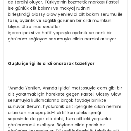
de tercihi oluyor. Türkiye’nin kozmetik markası Pastel
ise günlük cilt bakımı ve makyaj rutinini
birleştirdiği Glassy Glow yenileyici cilt bakım serumu ile
taze, aydınlık ve sağlıklı görünen bir cildi mümkün
kılıyor. Ultra ince sedefler
içeren ipeksi ve hafif yapısıyla aydınlık ve canlı bir
görünüm sağlayan serumuyla cildin nemini artırıyor.
Güçlü içeriği ile cildi onararak tazeliyor
“Anında Yenilen, Anında Işılda” mottosuyla cam gibi bir
cilt yaratmak için harekete geçen Pastel, Glassy Glow
serumuyla kullanıcılarına birçok faydayı birilikte
sunuyor. Serum, hyalüronik asit içeriği ile cildin nemini
artırırken nonapeptid-1 aktif kompleks içeriği
sayesinde de göz altı dahil, tüm ciltteki yorgunluk
görünümünü azaltıyor. Böylece cilde parlak bir
görünüm kazandırıyor. Düzenli kullanıldığı takdirde cilt