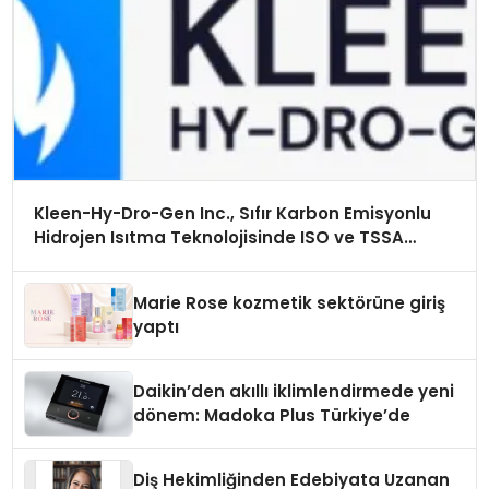
Kleen-Hy-Dro-Gen Inc., Sıfır Karbon Emisyonlu
Hidrojen Isıtma Teknolojisinde ISO ve TSSA
Düzenleyici Onaylarını Aldı
Marie Rose kozmetik sektörüne giriş
yaptı
Daikin’den akıllı iklimlendirmede yeni
dönem: Madoka Plus Türkiye’de
Diş Hekimliğinden Edebiyata Uzanan