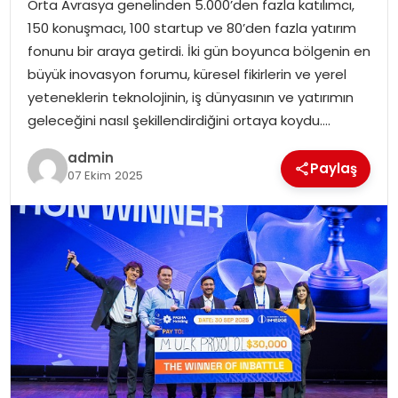
Orta Avrasya genelinden 5.000’den fazla katılımcı,
EKONOMI
150 konuşmacı, 100 startup ve 80’den fazla yatırım
fonunu bir araya getirdi. İki gün boyunca bölgenin en
MAGAZIN
büyük inovasyon forumu, küresel fikirlerin ve yerel
yeteneklerin teknolojinin, iş dünyasının ve yatırımın
DÜNYA
geleceğini nasıl şekillendirdiğini ortaya koydu….
OTOMOBIL
admin
Paylaş
07 Ekim 2025