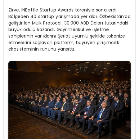
Zirve, INBattle Startup Awards töreniyle sona erdi.
Bölgeden 40 startup yarışmada yer aldı. Özbekistan’da
geliştirilen Mulk Protocol, 30.000 ABD Doları tutarındaki
büyük ödülü kazandı. Gayrimenkul ve işletme
sahiplerinin varlıklarını Şeriat uyumlu şekilde tokenize
etmelerini sağlayan platform, büyüyen girişimcilik
ekosisteminin ruhunu yansıttı.