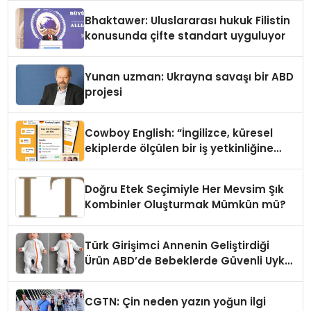
Ortaya Koydu
Bhaktawer: Uluslararası hukuk Filistin
konusunda çifte standart uyguluyor
Yunan uzman: Ukrayna savaşı bir ABD
projesi
Cowboy English: “İngilizce, küresel
ekiplerde ölçülen bir iş yetkinliğine
dönüşüyor”
Doğru Etek Seçimiyle Her Mevsim Şık
Kombinler Oluşturmak Mümkün mü?
Türk Girişimci Annenin Geliştirdiği
Ürün ABD’de Bebeklerde Güvenli Uyku
Standardına Yeni Bir Bakış Açısı
Getiriyor.
CGTN: Çin neden yazın yoğun ilgi