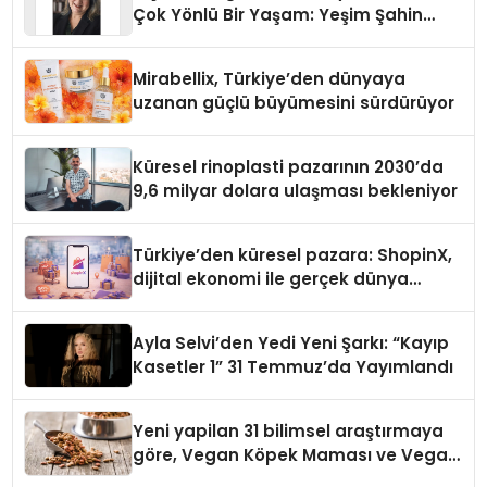
Çok Yönlü Bir Yaşam: Yeşim Şahin
Yaman
Mirabellix, Türkiye’den dünyaya
uzanan güçlü büyümesini sürdürüyor
Küresel rinoplasti pazarının 2030’da
9,6 milyar dolara ulaşması bekleniyor
Türkiye’den küresel pazara: ShopinX,
dijital ekonomi ile gerçek dünya
alışverişini bir araya getirmeyi
hedefliyor
Ayla Selvi’den Yedi Yeni Şarkı: “Kayıp
Kasetler 1” 31 Temmuz’da Yayımlandı
Yeni yapilan 31 bilimsel araştırmaya
göre, Vegan Köpek Maması ve Vegan
Kedi Mamasının İyi Sindirildiğini