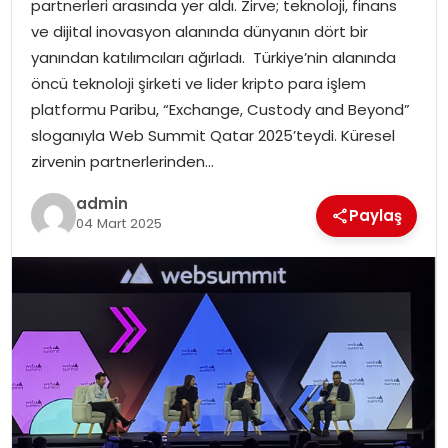
partnerleri arasında yer aldı. Zirve; teknoloji, finans
EKONOMI
ve dijital inovasyon alanında dünyanın dört bir
yanından katılımcıları ağırladı. Türkiye’nin alanında
MAGAZIN
öncü teknoloji şirketi ve lider kripto para işlem
platformu Paribu, “Exchange, Custody and Beyond”
DÜNYA
sloganıyla Web Summit Qatar 2025’teydi. Küresel
zirvenin partnerlerinden…
OTOMOBIL
admin
Paylaş
04 Mart 2025