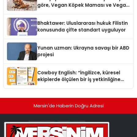
göre, Vegan Köpek Maması ve Vegan
Kedi Mamasının İyi Sindirildiğini
Ortaya Koydu
Bhaktawer: Uluslararası hukuk Filistin
konusunda çifte standart uyguluyor
Yunan uzman: Ukrayna savaşı bir ABD
projesi
Cowboy English: “İngilizce, küresel
ekiplerde ölçülen bir iş yetkinliğine
dönüşüyor”
Mersin'de Haberin Doğru Adresi