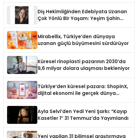
Diş Hekimliğinden Edebiyata Uzanan
Çok Yönlü Bir Yaşam: Yeşim Şahin
Yaman
Mirabellix, Türkiye’den dünyaya
uzanan güçlü büyümesini sürdürüyor
Küresel rinoplasti pazarının 2030’da
9,6 milyar dolara ulaşması bekleniyor
Türkiye’den küresel pazara: ShopinX,
dijital ekonomi ile gerçek dünya
alışverişini bir araya getirmeyi
hedefliyor
Ayla Selvi’den Yedi Yeni Şarkı: “Kayıp
Kasetler 1” 31 Temmuz’da Yayımlandı
Yeni yapilan 31 bilimsel araştırmaya