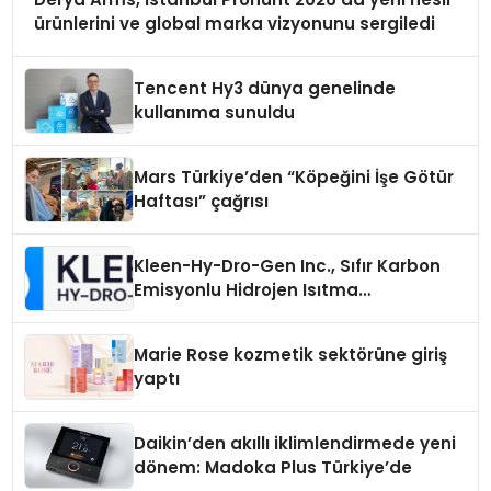
ürünlerini ve global marka vizyonunu sergiledi
Tencent Hy3 dünya genelinde
kullanıma sunuldu
Mars Türkiye’den “Köpeğini İşe Götür
Haftası” çağrısı
Kleen-Hy-Dro-Gen Inc., Sıfır Karbon
Emisyonlu Hidrojen Isıtma
Teknolojisinde ISO ve TSSA
Düzenleyici Onaylarını Aldı
Marie Rose kozmetik sektörüne giriş
yaptı
Daikin’den akıllı iklimlendirmede yeni
dönem: Madoka Plus Türkiye’de