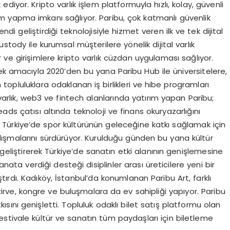
iyor. Kripto varlık işlem platformuyla hızlı, kolay, güvenli
lem yapma imkanı sağlıyor. Paribu, çok katmanlı güvenlik
ndi geliştirdiği teknolojisiyle hizmet veren ilk ve tek dijital
stody ile kurumsal müşterilere yönelik dijital varlık
r ve girişimlere kripto varlık cüzdan uygulaması sağlıyor.
irmek amacıyla 2020’den bu yana Paribu Hub ile üniversitelere,
opluluklara odaklanan iş birlikleri ve hibe programları
 varlık, web3 ve fintech alanlarında yatırım yapan Paribu;
Reads çatısı altında teknoloji ve finans okuryazarlığını
. Türkiye’de spor kültürünün geleceğine katkı sağlamak için
ışmalarını sürdürüyor. Kurulduğu günden bu yana kültür
 geliştirerek Türkiye’de sanatın etki alanının genişlemesine
sanata verdiği desteği disiplinler arası üreticilere yeni bir
ırdı. Kadıköy, İstanbul’da konumlanan Paribu Art, farklı
i zirve, kongre ve buluşmalara da ev sahipliği yapıyor. Paribu
kısını genişletti. Topluluk odaklı bilet satış platformu olan
stivale kültür ve sanatın tüm paydaşları için biletleme