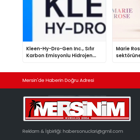
Kleen-Hy-Dro-Gen Inc., Sıfır
Marie Ro
Karbon Emisyonlu Hidrojen
sektörüne
Isıtma Teknolojisinde ISO ve
TSSA Düzenleyici Onaylarını
Aldı
Mersin'de Haberin Doğru Adresi
Reklam & İşbirliği:
habersonuclari@gmil.com