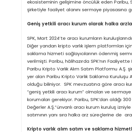
ekosisteminin gelişimine öncülük eden Paribu, S
şirketiyle faaliyet alanını sermaye piyasasına ge
Geni
ş yetkili aracı kurum olarak halka arzl
SPK, Mart 2024’te aracı kurumların kuruluşlarınd
Diğer yandan kripto varlık işlem platformları içi
saklama hizmeti sağlayıcılarının ödenmiş serma
verilmişti. Paribu, hâlihazırda SPK’nın Faaliyet
Paribu Kripto Varlık Alım Satım Platformu A.Ş. ş
yer alan Paribu Kripto Varlık Saklama Kuruluşu A
olduğu biliniyor. SPK mevzuatına göre aracı kur
“geniş yetkili aracı kurum” olmaları ve sermaye
korumaları gerekiyor. Paribu, SPK’dan aldığı 30
Değerler A.Ş.”ünvanlı aracı kurum kuruluş izniyle 
satımının yanı sıra halka arz süreçlerine de ara
Kripto varlık alım satım ve saklama hizmetl