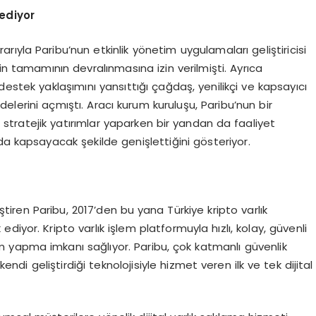
ediyor
ıyla Paribu’nun etkinlik yönetim uygulamaları geliştiricisi
in tamamının devralınmasına izin verilmişti. Ayrıca
destek yaklaşımını yansıttığı çağdaş, yenilikçi ve kapsayıcı
delerini açmıştı. Aracı kurum kuruluşu, Paribu’nun bir
tratejik yatırımlar yaparken bir yandan da faaliyet
da kapsayacak şekilde genişlettiğini gösteriyor.
iştiren Paribu, 2017’den bu yana Türkiye kripto varlık
iyor. Kripto varlık işlem platformuyla hızlı, kolay, güvenli
em yapma imkanı sağlıyor. Paribu, çok katmanlı güvenlik
kendi geliştirdiği teknolojisiyle hizmet veren ilk ve tek dijital