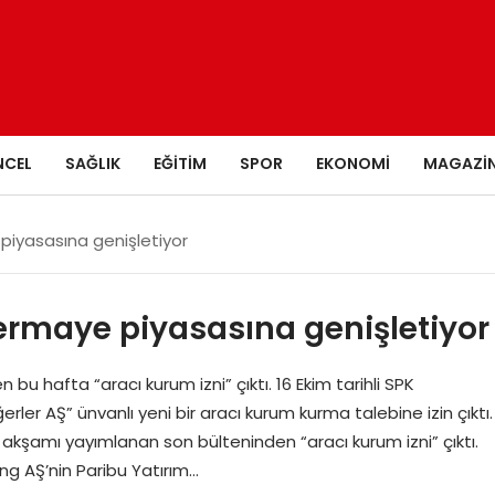
NCEL
SAĞLIK
EĞITIM
SPOR
EKONOMI
MAGAZI
 piyasasına genişletiyor
 sermaye piyasasına genişletiyor
u hafta “aracı kurum izni” çıktı. 16 Ekim tarihli SPK
ler AŞ” ünvanlı yeni bir aracı kurum kurma talebine izin çıktı.
akşamı yayımlanan son bülteninden “aracı kurum izni” çıktı.
ng AŞ’nin Paribu Yatırım…