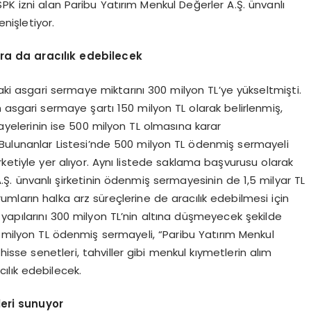
PK izni alan Paribu Yatırım Menkul Değerler A.Ş. ünvanlı
nişletiyor.
ara da aracılık edebilecek
aki asgari sermaye miktarını 300 milyon TL’ye yükseltmişti.
n asgari sermaye şartı 150 milyon TL olarak belirlenmiş,
yelerinin ise 500 milyon TL olmasına karar
te Bulunanlar Listesi’nde 500 milyon TL ödenmiş sermayeli
irketiyle yer alıyor. Aynı listede saklama başvurusu olarak
.Ş. ünvanlı şirketinin ödenmiş sermayesinin de 1,5 milyar TL
umların halka arz süreçlerine de aracılık edebilmesi için
 yapılarını 300 milyon TL’nin altına düşmeyecek şekilde
0 milyon TL ödenmiş sermayeli, “Paribu Yatırım Menkul
hisse senetleri, tahviller gibi menkul kıymetlerin alım
cılık edebilecek.
eri sunuyor