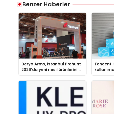
Benzer Haberler
Derya Arms, İstanbul Prohunt
Tencent 
2026’da yeni nesil ürünlerini ve
kullanım
global marka vizyonunu
sergiledi