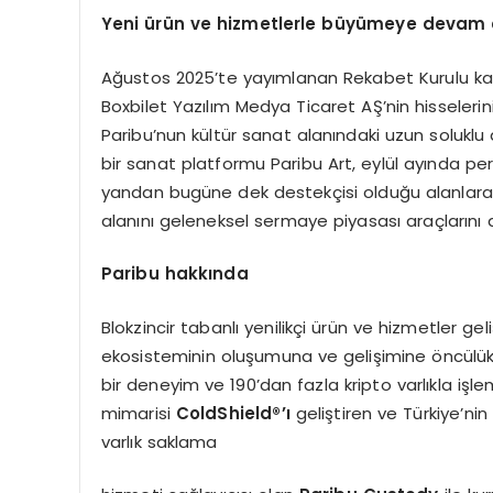
Yeni ürün ve hizmetlerle büyümeye devam 
Ağustos 2025’te yayımlanan Rekabet Kurulu karar
Boxbilet Yazılım Medya Ticaret AŞ’nin hisselerin
Paribu’nun kültür sanat alanındaki uzun soluklu 
bir sanat platformu Paribu Art, eylül ayında per
yandan bugüne dek destekçisi olduğu alanlara s
alanını geleneksel sermaye piyasası araçlarını 
Paribu hakkında
Blokzincir tabanlı yenilikçi ürün ve hizmetler gel
ekosisteminin oluşumuna ve gelişimine öncülük ed
bir deneyim ve 190’dan fazla kripto varlıkla işl
mimarisi
ColdShield
®’ı
geliştiren ve Türkiye’nin 
varlık saklama