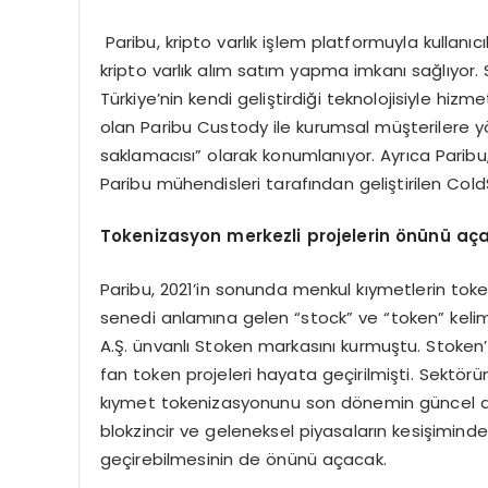
Paribu, kripto varlık işlem platformuyla kullanıcı
kripto varlık alım satım yapma imkanı sağlıyor
Türkiye’nin kendi geliştirdiği teknolojisiyle hizm
olan Paribu Custody ile kurumsal müşterilere yöne
saklamacısı” olarak konumlanıyor. Ayrıca Paribu,
Paribu mühendisleri tarafından geliştirilen ColdS
Tokenizasyon merkezli projelerin
ö
nünü aç
Paribu, 2021’in sonunda menkul kıymetlerin toke
senedi anlamına gelen “stock” ve “token” kelime
A.Ş. ünvanlı Stoken markasını kurmuştu. Stoken’
fan token projeleri hayata geçirilmişti. Sektö
kıymet tokenizasyonunu son dönemin güncel anla
blokzincir ve geleneksel piyasaların kesişimin
geçirebilmesinin de önünü açacak.