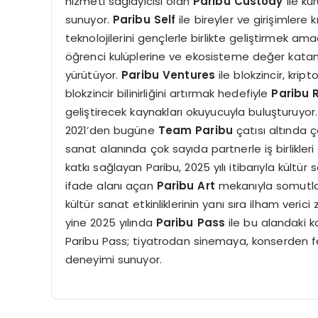
hizmeti sağlayıcısı olan
Paribu Custody
ile ku
sunuyor.
Paribu Self
ile bireyler ve girişimlere
teknolojilerini gençlerle birlikte geliştirmek a
öğrenci kulüplerine ve ekosisteme değer katan t
yürütüyor.
Paribu Ventures
ile blokzincir, krip
blokzincir bilinirliğini artırmak hedefiyle
Paribu
geliştirecek kaynakları okuyucuyla buluşturuyor
2021’den bugüne
Team Paribu
çatısı altında 
sanat alanında çok sayıda partnerle iş birlikleri
katkı sağlayan Paribu, 2025 yılı itibarıyla kültür 
ifade alanı açan
Paribu Art
mekanıyla somutlaşt
kültür sanat etkinliklerinin yanı sıra ilham veric
yine 2025 yılında
Paribu Pass
ile bu alandaki ka
Paribu Pass; tiyatrodan sinemaya, konserden fe
deneyimi sunuyor.