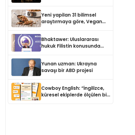
Temmuz’da Yayımlandı
Yeni yapilan 31 bilimsel
araştırmaya göre, Vegan
Köpek Maması ve Vegan
Kedi Mamasının İyi
Bhaktawer: Uluslararası
Sindirildiğini Ortaya Koydu
hukuk Filistin konusunda
çifte standart uyguluyor
Yunan uzman: Ukrayna
savaşı bir ABD projesi
Cowboy English: “İngilizce,
küresel ekiplerde ölçülen bir
iş yetkinliğine dönüşüyor”