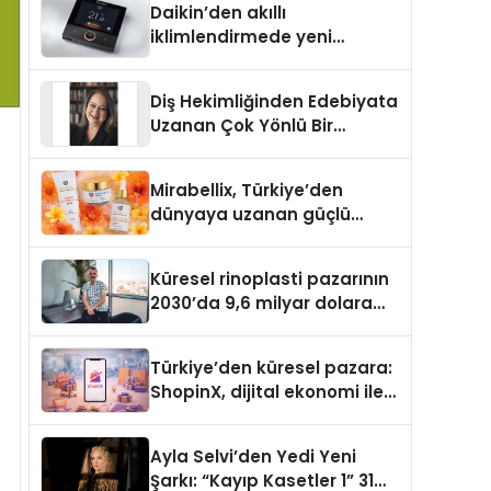
Daikin’den akıllı
iklimlendirmede yeni
dönem: Madoka Plus
Türkiye’de
Diş Hekimliğinden Edebiyata
Uzanan Çok Yönlü Bir
Yaşam: Yeşim Şahin Yaman
Mirabellix, Türkiye’den
dünyaya uzanan güçlü
büyümesini sürdürüyor
Küresel rinoplasti pazarının
2030’da 9,6 milyar dolara
ulaşması bekleniyor
Türkiye’den küresel pazara:
ShopinX, dijital ekonomi ile
gerçek dünya alışverişini bir
araya getirmeyi hedefliyor
Ayla Selvi’den Yedi Yeni
Şarkı: “Kayıp Kasetler 1” 31