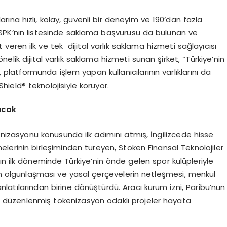
larına hızlı, kolay, güvenli bir deneyim ve 190’dan fazla
. SPK’nın listesinde saklama başvurusu da bulunan ve
et veren ilk ve tek dijital varlık saklama hizmeti sağlayıcısı
lik dijital varlık saklama hizmeti sunan şirket, “Türkiye’nin
 platformunda işlem yapan kullanıcılarının varlıklarını da
hield® teknolojisiyle koruyor.
acak
nizasyonu konusunda ilk adımını atmış, İngilizcede hisse
lerinin birleşiminden türeyen, Stoken Finansal Teknolojiler
ın ilk döneminde Türkiye’nin önde gelen spor kulüpleriyle
rün olgunlaşması ve yasal çerçevelerin netleşmesi, menkul
tılarından birine dönüştürdü. Aracı kurum izni, Paribu’nun
de düzenlenmiş tokenizasyon odaklı projeler hayata