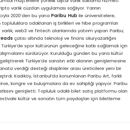
rumsal müşterilere yönelik dijital varlık saklama hizmeti
 kripto varlık cüzdan uygulaması sağlıyor. Yarının
macıyla 2020’den bu yana
Paribu Hub
ile üniversitelere,
opluluklara odaklanan iş birlikleri ve hibe programları
to varlık, web3 ve fintech alanlarında yatırım yapan Paribu;
Reads
çatısı altında teknoloji ve finans okuryazarlığını
. Türkiye’de spor kültürünün geleceğine katkı sağlamak için
çalışmalarını sürdürüyor. Kurulduğu günden bu yana kültür
 geliştirerek Türkiye’de sanatın etki alanının genişlemesine
sanata verdiği desteği disiplinler arası üreticilere yeni bir
ırdı. Kadıköy, İstanbul’da konumlanan Paribu Art, farklı
i zirve, kongre ve buluşmalara da ev sahipliği yapıyor. Paribu
tkısını genişletti. Topluluk odaklı bilet satış platformu olan
stivale kültür ve sanatın tüm paydaşları için biletleme