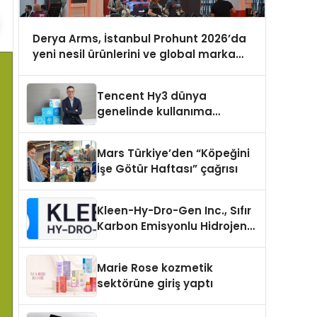
Derya Arms, İstanbul Prohunt 2026’da
yeni nesil ürünlerini ve global marka
vizyonunu sergiledi
Tencent Hy3 dünya
genelinde kullanıma
sunuldu
Mars Türkiye’den “Köpeğini
İşe Götür Haftası” çağrısı
Kleen-Hy-Dro-Gen Inc., Sıfır
Karbon Emisyonlu Hidrojen
Isıtma Teknolojisinde ISO ve
TSSA Düzenleyici Onaylarını
Marie Rose kozmetik
Aldı
sektörüne giriş yaptı