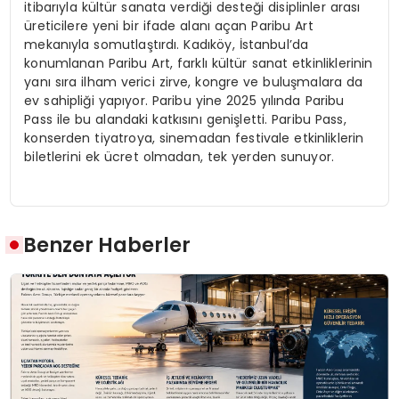
itibarıyla kültür sanata verdiği desteği disiplinler arası
üreticilere yeni bir ifade alanı açan Paribu Art
mekanıyla somutlaştırdı. Kadıköy, İstanbul’da
konumlanan Paribu Art, farklı kültür sanat etkinliklerinin
yanı sıra ilham verici zirve, kongre ve buluşmalara da
ev sahipliği yapıyor. Paribu yine 2025 yılında Paribu
Pass ile bu alandaki katkısını genişletti. Paribu Pass,
konserden tiyatroya, sinemadan festivale etkinliklerin
biletlerini ek ücret olmadan, tek yerden sunuyor.
Benzer Haberler