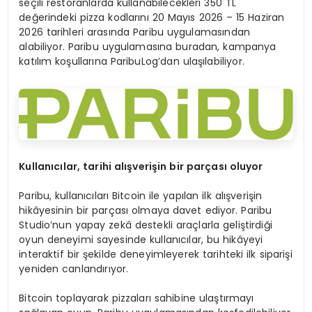
seçili restoranlarda kullanabilecekleri 350 TL
değerindeki pizza kodlarını 20 Mayıs 2026 – 15 Haziran
2026 tarihleri arasında Paribu uygulamasından
alabiliyor. Paribu uygulamasına buradan, kampanya
katılım koşullarına ParibuLog’dan ulaşılabiliyor.
Kullanıcılar, tarihi alışverişin bir parçası oluyor
Paribu, kullanıcıları Bitcoin ile yapılan ilk alışverişin
hikâyesinin bir parçası olmaya davet ediyor. Paribu
Studio’nun yapay zekâ destekli araçlarla geliştirdiği
oyun deneyimi sayesinde kullanıcılar, bu hikâyeyi
interaktif bir şekilde deneyimleyerek tarihteki ilk siparişi
yeniden canlandırıyor.
Bitcoin toplayarak pizzaları sahibine ulaştırmayı