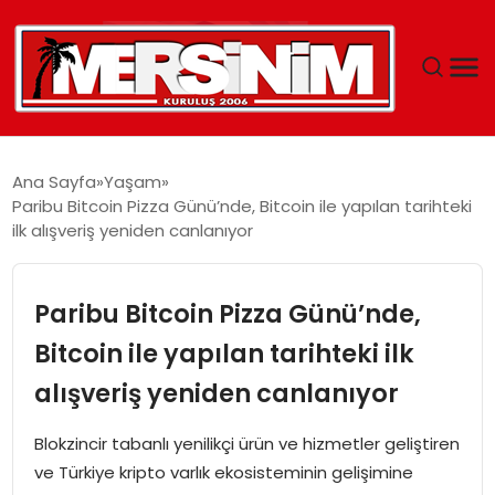
MERSIN
Ana Sayfa
Yaşam
Paribu Bitcoin Pizza Günü’nde, Bitcoin ile yapılan tarihteki
YAŞAM
ilk alışveriş yeniden canlanıyor
GÜNCEL
Paribu Bitcoin Pizza Günü’nde,
SAĞLIK
Bitcoin ile yapılan tarihteki ilk
alışveriş yeniden canlanıyor
EĞITIM
Blokzincir tabanlı yenilikçi ürün ve hizmetler geliştiren
SPOR
ve Türkiye kripto varlık ekosisteminin gelişimine