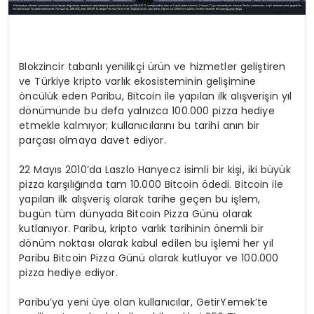
Blokzincir tabanlı yenilikçi ürün ve hizmetler geliştiren
ve Türkiye kripto varlık ekosisteminin gelişimine
öncülük eden Paribu, Bitcoin ile yapılan ilk alışverişin yıl
dönümünde bu defa yalnızca 100.000 pizza hediye
etmekle kalmıyor; kullanıcılarını bu tarihi anın bir
parçası olmaya davet ediyor.
22 Mayıs 2010’da Laszlo Hanyecz isimli bir kişi, iki büyük
pizza karşılığında tam 10.000 Bitcoin ödedi. Bitcoin ile
yapılan ilk alışveriş olarak tarihe geçen bu işlem,
bugün tüm dünyada Bitcoin Pizza Günü olarak
kutlanıyor. Paribu, kripto varlık tarihinin önemli bir
dönüm noktası olarak kabul edilen bu işlemi her yıl
Paribu Bitcoin Pizza Günü olarak kutluyor ve 100.000
pizza hediye ediyor.
Paribu’ya yeni üye olan kullanıcılar, GetirYemek’te