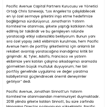
Pacific Avenue Capital Partners Kurucusu ve Yönetici
Ortağı Chris Sznewajs, “Los Angeles’ta çalışılabilecek
en iyi özel sermaye şirketini inşa etme hedefimize
bağlılığımızı sürdürüyoruz. Jonathan’ın Yatırım
Komitesi’ne atanması, şirkete yaptığı katkıların hak
edilmiş bir takdiridir ve bu genişleyen rolünde
yaratacağı etkiyi sabırsızlıkla bekliyorum. Bunun yanı
sıra özel yapay zekâ ekibimizin kurulması, hem Pacific
Avenue hem de portföy şirketlerimiz için anlamlı bir
rekabet avantajı yaratacağına inandığımız kritik bir
girişimdir. Al, Tyler, Adolfo, Francisco ve yatırım
ekibimize yeni katılan çalışma arkadaşımızı aramızda
görmekten büyük mutluluk duyuyorum; her biri
portföy genelinde uygulama ve değer yaratma
kabiliyetimizi güçlendirecek önemli deneyimler
getiriyor” dedi.
Pacific Avenue, Jonathan Sinnott’un Yatırım
Komitesi’ne atanmasından memnuniyet duymaktadır.
2018 yılında şirkete katılan Sinnott, bu süre zarfında
Managing Director pozisyonuna yükselmiştir. Pacific