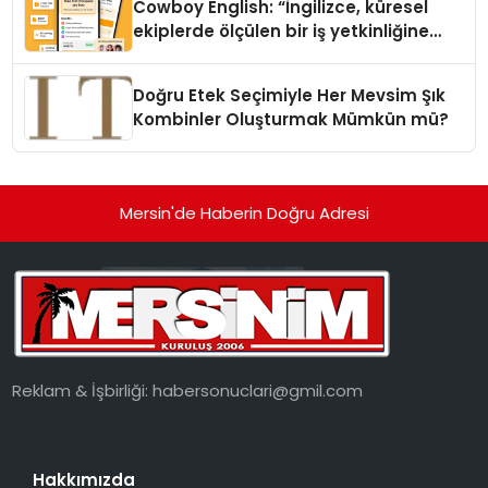
Cowboy English: “İngilizce, küresel
ekiplerde ölçülen bir iş yetkinliğine
dönüşüyor”
Doğru Etek Seçimiyle Her Mevsim Şık
Kombinler Oluşturmak Mümkün mü?
Mersin'de Haberin Doğru Adresi
Reklam & İşbirliği:
habersonuclari@gmil.com
Hakkımızda