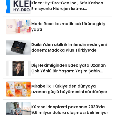
Kleen-Hy-Dro-Gen Inc., Sıfır Karbon
Emisyonlu Hidrojen Isıtma
Teknolojisinde ISO ve TSSA
Düzenleyici Onaylarını Aldı
Marie Rose kozmetik sektörüne giriş
yaptı
Daikin’den akıllı iklimlendirmede yeni
dönem: Madoka Plus Türkiye’de
Diş Hekimliğinden Edebiyata Uzanan
Çok Yönlü Bir Yaşam: Yeşim Şahin
Yaman
Mirabellix, Türkiye’den dünyaya
uzanan güçlü büyümesini sürdürüyor
Küresel rinoplasti pazarının 2030’da
9,6 milyar dolara ulaşması bekleniyor