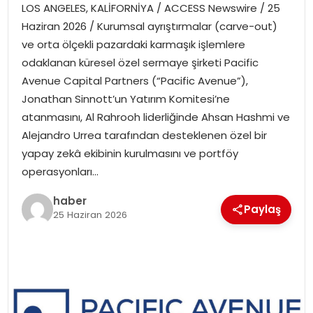
LOS ANGELES, KALİFORNİYA / ACCESS Newswire / 25
EKONOMI
Haziran 2026 / Kurumsal ayrıştırmalar (carve-out)
ve orta ölçekli pazardaki karmaşık işlemlere
MAGAZIN
odaklanan küresel özel sermaye şirketi Pacific
Avenue Capital Partners (“Pacific Avenue”),
DÜNYA
Jonathan Sinnott’un Yatırım Komitesi’ne
atanmasını, Al Rahrooh liderliğinde Ahsan Hashmi ve
OTOMOBIL
Alejandro Urrea tarafından desteklenen özel bir
yapay zekâ ekibinin kurulmasını ve portföy
operasyonları…
haber
Paylaş
25 Haziran 2026