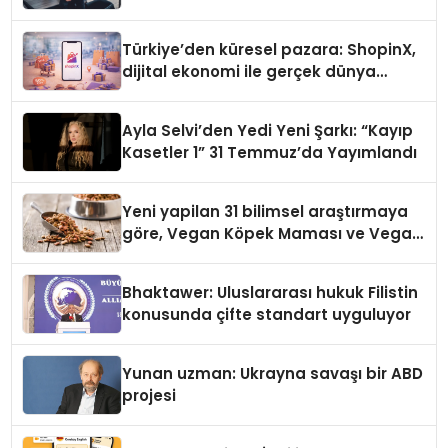
Türkiye’den küresel pazara: ShopinX,
dijital ekonomi ile gerçek dünya
alışverişini bir araya getirmeyi
hedefliyor
Ayla Selvi’den Yedi Yeni Şarkı: “Kayıp
Kasetler 1” 31 Temmuz’da Yayımlandı
Yeni yapilan 31 bilimsel araştırmaya
göre, Vegan Köpek Maması ve Vegan
Kedi Mamasının İyi Sindirildiğini
Ortaya Koydu
Bhaktawer: Uluslararası hukuk Filistin
konusunda çifte standart uyguluyor
Yunan uzman: Ukrayna savaşı bir ABD
projesi