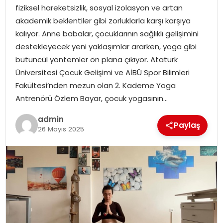
EKONOMI
fiziksel hareketsizlik, sosyal izolasyon ve artan
akademik beklentiler gibi zorluklarla karşı karşıya
MAGAZIN
kalıyor. Anne babalar, çocuklarının sağlıklı gelişimini
destekleyecek yeni yaklaşımlar ararken, yoga gibi
DÜNYA
bütüncül yöntemler ön plana çıkıyor. Atatürk
Üniversitesi Çocuk Gelişimi ve AİBÜ Spor Bilimleri
OTOMOBIL
Fakültesi’nden mezun olan 2. Kademe Yoga
Antrenörü Özlem Bayar, çocuk yogasının…
admin
Paylaş
26 Mayıs 2025