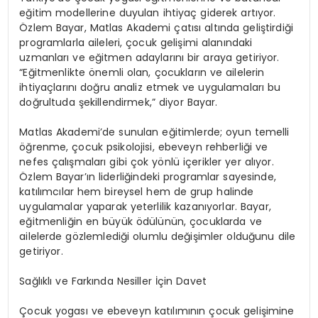
e
ğ
itim modellerine duyulan ihtiya
ç
giderek art
ı
yor.
Ö
zlem Bayar, Matlas Akademi
ç
at
ı
s
ı
alt
ı
nda geli
ş
tirdi
ğ
i
programlarla aileleri,
ç
ocuk geli
ş
imi alan
ı
ndaki
uzmanlar
ı
ve e
ğ
itmen adaylar
ı
n
ı
bir araya getiriyor.
“
E
ğ
itmenlikte
ö
nemli olan,
ç
ocuklar
ı
n ve ailelerin
ihtiya
ç
lar
ı
n
ı
do
ğ
ru analiz etmek ve uygulamalar
ı
bu
do
ğ
rultuda
ş
ekillendirmek,
”
diyor Bayar.
Matlas Akademi
’
de sunulan e
ğ
itimlerde; oyun temelli
öğ
renme,
ç
ocuk psikolojisi, ebeveyn rehberli
ğ
i ve
nefes
ç
al
ış
malar
ı
gibi
ç
ok y
ö
nl
ü
i
ç
erikler yer al
ı
yor.
Ö
zlem Bayar
’ı
n liderli
ğ
indeki programlar sayesinde,
kat
ı
l
ı
mc
ı
lar hem bireysel hem de grup halinde
uygulamalar yaparak yeterlilik kazan
ı
yorlar. Bayar,
e
ğ
itmenli
ğ
in en b
ü
y
ü
k
ö
d
ü
l
ü
n
ü
n,
ç
ocuklarda ve
ailelerde g
ö
zlemledi
ğ
i olumlu de
ğ
i
ş
imler oldu
ğ
unu dile
getiriyor.
Sa
ğ
l
ı
kl
ı
ve Fark
ı
nda Nesiller
İç
in Davet
Ç
ocuk yogas
ı
ve ebeveyn kat
ı
l
ı
m
ı
n
ı
n
ç
ocuk geli
ş
imine