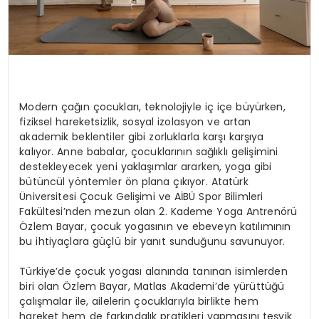
Modern
ç
a
ğı
n
ç
ocuklar
ı
, teknolojiyle i
ç
i
ç
e b
ü
y
ü
rken,
fiziksel hareketsizlik, sosyal izolasyon ve artan
akademik beklentiler gibi zorluklarla kar
şı
kar
şı
ya
kal
ı
yor. Anne babalar,
ç
ocuklar
ı
n
ı
n sa
ğ
l
ı
kl
ı
geli
ş
imini
destekleyecek yeni yakla
şı
mlar ararken, yoga gibi
b
ü
t
ü
nc
ü
l y
ö
ntemler
ö
n plana
çı
k
ı
yor. Atat
ü
rk
Ü
niversitesi
Ç
ocuk Geli
ş
imi ve A
İ
B
Ü
Spor Bilimleri
Fak
ü
ltesi
’
nden mezun olan 2. Kademe Yoga Antren
ö
r
ü
Ö
zlem Bayar,
ç
ocuk yogas
ı
n
ı
n ve ebeveyn kat
ı
l
ı
m
ı
n
ı
n
bu ihtiya
ç
lara g
üç
l
ü
bir yan
ı
t sundu
ğ
unu savunuyor.
T
ü
rkiye
’
de
ç
ocuk yogas
ı
alan
ı
nda tan
ı
nan isimlerden
biri olan
Ö
zlem Bayar, Matlas Akademi
’
de y
ü
r
ü
tt
üğü
ç
al
ış
malar ile, ailelerin
ç
ocuklar
ı
yla birlikte hem
hareket hem de fark
ı
ndal
ı
k pratikleri yapmas
ı
n
ı
te
ş
vik