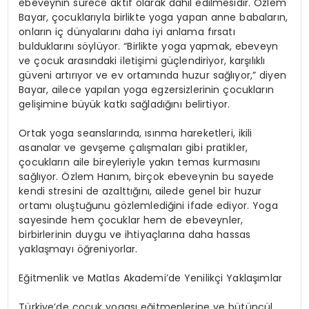
ebeveynin s
ü
rece aktif olarak dahil edilmesidir.
Ö
zlem
Bayar,
ç
ocuklar
ı
yla birlikte yoga yapan anne babalar
ı
n,
onlar
ı
n i
ç
d
ü
nyalar
ı
n
ı
daha iyi anlama f
ı
rsat
ı
bulduklar
ı
n
ı
s
ö
yl
ü
yor.
“
Birlikte yoga yapmak, ebeveyn
ve
ç
ocuk aras
ı
ndaki ileti
ş
imi g
üç
lendiriyor, kar
şı
l
ı
kl
ı
g
ü
veni art
ı
r
ı
yor ve ev ortam
ı
nda huzur sa
ğ
l
ı
yor,
”
diyen
Bayar, ailece yap
ı
lan yoga egzersizlerinin
ç
ocuklar
ı
n
geli
ş
imine b
ü
y
ü
k katk
ı
sa
ğ
lad
ığı
n
ı
belirtiyor.
Ortak yoga seanslar
ı
nda,
ı
s
ı
nma hareketleri, ikili
asanalar ve gev
ş
eme
ç
al
ış
malar
ı
gibi pratikler,
ç
ocuklar
ı
n aile bireyleriyle yak
ı
n temas kurmas
ı
n
ı
sa
ğ
l
ı
yor.
Ö
zlem Han
ı
m, bir
ç
ok ebeveynin bu sayede
kendi stresini de azaltt
ığı
n
ı
, ailede genel bir huzur
ortam
ı
olu
ş
tu
ğ
unu g
ö
zlemledi
ğ
ini ifade ediyor. Yoga
sayesinde hem
ç
ocuklar hem de ebeveynler,
birbirlerinin duygu ve ihtiya
ç
lar
ı
na daha hassas
yakla
ş
may
ı öğ
reniyorlar.
E
ğ
itmenlik ve Matlas Akademi
’
de Yenilik
ç
i Yakla
şı
mlar
T
ü
rkiye
’
de
ç
ocuk yogas
ı
e
ğ
itmenlerine ve b
ü
t
ü
nc
ü
l