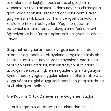
tekniklerinin birle
ş
ti
ğ
i,
ç
ocuklara
ö
zel geli
ş
tirilmi
ş
kapsaml
ı
bir uygulamad
ı
r.
Ö
zlem Bayar
’ı
n aktard
ığı
na
g
ö
re, yoga seanslar
ı
s
ı
ras
ı
nda
ç
ocuklar hem fiziksel
g
üç
ve esneklik kazan
ı
yor hem de i
ç
sel d
ü
nyalar
ı
n
ı
ke
ş
fetme imkan
ı
buluyorlar.
“
Yoga ile
ç
ocuklar
bedensel s
ı
n
ı
rlar
ı
n
ı
tan
ı
yor, duygular
ı
n
ı
fark etmeyi
öğ
reniyor ve bu s
ü
re
ç
te e
ğ
lenerek geli
ş
iyorlar,
”
diyor
Bayar.
Grup halinde yap
ı
lan
ç
ocuk yogas
ı
seanslar
ı
nda,
asanalar e
ğ
lenceli ve hik
â
yelerle zenginle
ş
tirilmi
ş
bir
ş
ekilde sunuluyor. Bayar, yoga sayesinde
ç
ocuklar
ı
n
ö
zg
ü
venlerinin artt
ığı
n
ı
, konsantrasyon s
ü
relerinin
uzad
ığı
n
ı
ve sosyal ili
ş
kilerinin g
üç
lendi
ğ
ini vurguluyor.
Ayr
ı
ca,
ç
ocuk yogas
ı
uygulamalar
ı
n
ı
n,
ö
fke kontrol
ü
ve
kayg
ı
y
ö
netimi gibi duygusal becerilerin geli
ş
iminde de
etkili oldu
ğ
unu belirtiyor.
Aile Kat
ı
l
ı
m
ı
: Ortak Deneyimlerle G
üç
lenen Ba
ğ
lar
Ç
ocuk yogas
ı
n
ı
n en
ö
nemli unsurlar
ı
ndan biri,