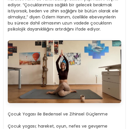
ediyor.
“Ç
ocuklar
ı
m
ı
za sa
ğ
l
ı
kl
ı
bir gelecek b
ı
rakmak
istiyorsak, beden ve zihin sa
ğ
l
ığı
n
ı
bir b
ü
t
ü
n olarak ele
almal
ı
y
ı
z,
”
diyen
Ö
zlem Han
ı
m,
ö
zellikle ebeveynlerin
bu s
ü
rece dahil olmas
ı
n
ı
n uzun vadede
ç
ocuklar
ı
n
psikolojik dayan
ı
kl
ı
l
ığı
n
ı
art
ı
rd
ığı
n
ı
ifade ediyor.
Ç
ocuk Yogas
ı
ile Bedensel ve Zihinsel G
üç
lenme
Ç
ocuk yogas
ı
; hareket, oyun, nefes ve gev
ş
eme