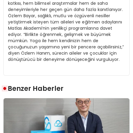
katk
ı
s
ı
, hem bilimsel ara
ş
t
ı
rmalar hem de saha
deneyimleriyle her ge
ç
en g
ü
n daha fazla kan
ı
tlan
ı
yor.
Ö
zlem Bayar, sa
ğ
l
ı
kl
ı
, mutlu ve
ö
zg
ü
venli nesiller
yeti
ş
tirmek isteyen t
ü
m aileleri ve e
ğ
itmen adaylar
ı
n
ı
Matlas Akademi
’
nin yenilik
ç
i programlar
ı
na davet
ediyor.
“
Birlikte
öğ
renmek, geli
ş
mek ve b
ü
y
ü
mek
m
ü
mk
ü
n. Yoga ile hem kendinizin hem de
ç
ocu
ğ
unuzun ya
ş
am
ı
na yeni bir pencere a
ç
abilirsiniz,
”
diyen
Ö
zlem Han
ı
m, s
ü
recin aileler ve
ç
ocuklar i
ç
in
d
ö
n
üş
t
ü
r
ü
c
ü
bir deneyime d
ö
n
üş
ece
ğ
ini vurguluyor.
Benzer Haberler