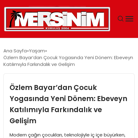
MERSIN
Ana Sayfa
Yaşam
Özlem Bayar’dan Çocuk Yogasında Yeni Dönem: Ebeveyn
YAŞAM
Katılımıyla Farkındalık ve Gelişim
GÜNCEL
Özlem Bayar’dan Çocuk
SAĞLIK
Yogasında Yeni Dönem: Ebeveyn
Katılımıyla Farkındalık ve
EĞITIM
Gelişim
SPOR
Modern çağın çocukları, teknolojiyle iç içe büyürken,