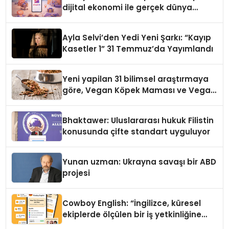
dijital ekonomi ile gerçek dünya
alışverişini bir araya getirmeyi
hedefliyor
Ayla Selvi’den Yedi Yeni Şarkı: “Kayıp
Kasetler 1” 31 Temmuz’da Yayımlandı
Yeni yapilan 31 bilimsel araştırmaya
göre, Vegan Köpek Maması ve Vegan
Kedi Mamasının İyi Sindirildiğini
Ortaya Koydu
Bhaktawer: Uluslararası hukuk Filistin
konusunda çifte standart uyguluyor
Yunan uzman: Ukrayna savaşı bir ABD
projesi
Cowboy English: “İngilizce, küresel
ekiplerde ölçülen bir iş yetkinliğine
dönüşüyor”