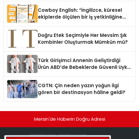
Cowboy English: “İngilizce, küresel
ekiplerde ölçülen bir iş yetkinliğine
dönüşüyor”
Doğru Etek Seçimiyle Her Mevsim Şık
Kombinler Oluşturmak Mümkün mü?
Türk Girişimci Annenin Geliştirdiği
Ürün ABD’de Bebeklerde Güvenli Uyku
Standardına Yeni Bir Bakış Açısı
Getiriyor.
CGTN: Çin neden yazın yoğun ilgi
gören bir destinasyon hâline geldi?
Mersin'de Haberin Doğru Adresi