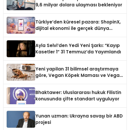
9,6 milyar dolara ulaşması bekleniyor
Türkiye’den küresel pazara: ShopinX,
dijital ekonomi ile gerçek dünya
alışverişini bir araya getirmeyi
hedefliyor
Ayla Selvi’den Yedi Yeni Şarkı: “Kayıp
Kasetler 1” 31 Temmuz’da Yayımlandı
Yeni yapilan 31 bilimsel araştırmaya
göre, Vegan Köpek Maması ve Vegan
Kedi Mamasının İyi Sindirildiğini
Ortaya Koydu
Bhaktawer: Uluslararası hukuk Filistin
konusunda çifte standart uyguluyor
Yunan uzman: Ukrayna savaşı bir ABD
projesi