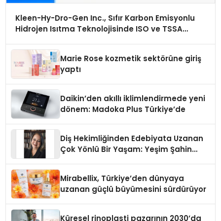
Kleen-Hy-Dro-Gen Inc., Sıfır Karbon Emisyonlu
Hidrojen Isıtma Teknolojisinde ISO ve TSSA
Düzenleyici Onaylarını Aldı
Marie Rose kozmetik sektörüne giriş
yaptı
Daikin’den akıllı iklimlendirmede yeni
dönem: Madoka Plus Türkiye’de
Diş Hekimliğinden Edebiyata Uzanan
Çok Yönlü Bir Yaşam: Yeşim Şahin
Yaman
Mirabellix, Türkiye’den dünyaya
uzanan güçlü büyümesini sürdürüyor
Küresel rinoplasti pazarının 2030’da