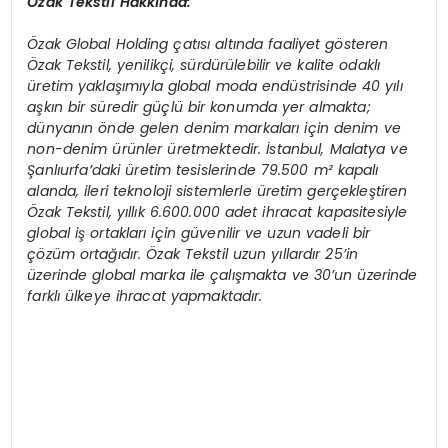
Özak Tekstil Hakkında:
Özak Global Holding çatısı altında faaliyet g
ö
steren
Özak Tekstil, yenilikçi, sürdürülebilir ve kalite odaklı
üretim yaklaşımıyla global moda endüstrisinde 40 yılı
aşkın bir süredir güçlü bir konumda yer almakta;
dünyanın
ö
nde gelen denim markaları için denim ve
non-denim ürünler üretmektedir. İstanbul, Malatya ve
Şanlıurfa
’
daki üretim tesislerinde 79.500 m² kapalı
alanda, ileri teknoloji sistemlerle üretim gerçekleştiren
Özak Tekstil, yıllık 6.600.000 adet ihracat kapasitesiyle
global iş ortakları için güvenilir ve uzun vadeli bir
çözüm ortağıdır. Özak Tekstil uzun yıllardır 25’in
üzerinde global marka ile çalışmakta ve 30’un üzerinde
farklı ülkeye ihracat yapmaktadır.