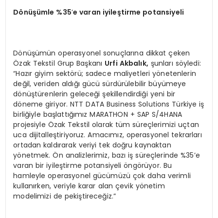
Dönüşümle %35
’
e varan iyileştirme potansiyeli
Dönüşümün operasyonel sonuçlarına dikkat çeken
Özak Tekstil Grup Başkanı
Urfi Akbalık,
şunları söyledi:
“Hazır giyim sektörü; sadece maliyetleri yönetenlerin
değil, veriden aldığı gücü sürdürülebilir büyümeye
dönüştürenlerin geleceği şekillendirdiği yeni bir
döneme giriyor. NTT DATA Business Solutions Türkiye iş
birliğiyle başlattığımız MARATHON + SAP S/4HANA
projesiyle Özak Tekstil olarak tüm süreçlerimizi uçtan
uca dijitalleştiriyoruz. Amacımız, operasyonel tekrarları
ortadan kaldırarak veriyi tek doğru kaynaktan
yönetmek. Ön analizlerimiz, bazı iş süreçlerinde %35’e
varan bir iyileştirme potansiyeli öngörüyor. Bu
hamleyle operasyonel gücümüzü çok daha verimli
kullanırken, veriyle karar alan çevik yönetim
modelimizi de pekiştireceğiz.”