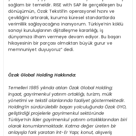
sağlam bir temeldir. RISE with SAP ile gerçekleşen bu
dönüşümün, Özak Tekstil’in operasyonel hızını ve
çevikliğini artırarak, kuruma küresel standartlarda
verimlilik sağlayacağına inanıyorum. Türkiye’nin köklü
sanayi kuruluşlarının dijitalleşme kararlılığı, iş
dünyamıza ilham vermeye devam ediyor. Bu başarı
hikayesinin bir parçası olmaktan büyük gurur ve
memnuniyet duyuyoruz” dedi.
Özak Global Holding Hakkında:
Temelleri 1985 yılında atılan Özak Global Holding;
inşaat, gayrimenkul yatırım ortaklığı, turizm, mülk
y
ö
netimi ve tekstil alanlarında faaliyet g
ö
stermektedir.
Holding
’
in sürdürülebilir başarı yolculuğunda Özak GYO,
geliştirdiği projelerle gayrimenkul sekt
ö
ründe
Türkiye
’
nin lider gayrimenkul yatırım ortaklıklarından biri
olarak konumlanmaktadır. Katma değer üreten bir
anlayışla fark yaratan İnt-Er Yapı; konut, alışveriş