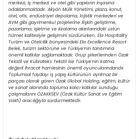
merkezi, iş merkezi ve otel gibi yapıları
n in
şasına
odaklanmaktadır. Aky
ö
n Mülk Y
ö
netimi, plaza, konut,
otel, ofis, endüstriyel depolama, lojistik merkezleri ve
AVM gibi gayrimenkul projelerine ilişkin geliştirme,
pazarlama, işletme ve kiralama alanlarındaki üstün
hizmet kalitesiyle gelişimini sürdürürken, Ela Hospitality
Turizm ve Otelcilik bünyesindeki Ela Excellence Resort
Belek, turizm sekt
ö
rüne ve Türkiye
’
nin tanıtımına
ö
nemli katkılar sağlamaktadır. Grup şirketlerinden Özak
Tekstil ve Kübrateks Tekstil ise Türkiye
’
nin katma
değerli ihracat hamlesinin
ö
nemli oyuncularındandır.
Toplumsal faydayı iş yapış kültürünün ayrılmaz bir
parçası olarak g
ö
ren
Özak Global Holding, eğitim, kültür
ve sanat alanında topluma kalıcı katkılar sunduğu
çalışmalarını ÖZAKKSEV (Özak Kültür Sanat ve Eğitim
Vakfı) aracılığıyla sürdürmektedir.