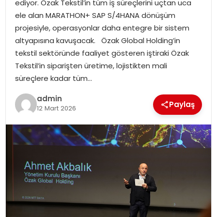
ediyor. Özak Tekstil’in tüm iş süreçlerini uçtan uca
EKONOMI
ele alan MARATHON+ SAP S/4HANA dönüşüm
projesiyle, operasyonlar daha entegre bir sistem
MAGAZIN
altyapısına kavuşacak. Özak Global Holding’in
tekstil sektöründe faaliyet gösteren iştiraki Özak
DÜNYA
Tekstil’in siparişten üretime, lojistikten mali
süreçlere kadar tüm…
OTOMOBIL
admin
Paylaş
12 Mart 2026