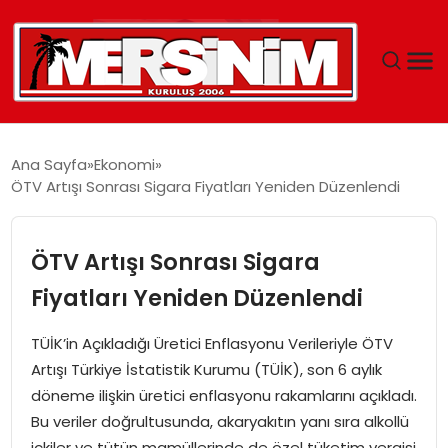
MERSIN
Ana Sayfa
Ekonomi
ÖTV Artışı Sonrası Sigara Fiyatları Yeniden Düzenlendi
YAŞAM
GÜNCEL
ÖTV Artışı Sonrası Sigara
Fiyatları Yeniden Düzenlendi
SAĞLIK
TÜİK’in Açıkladığı Üretici Enflasyonu Verileriyle ÖTV
EĞITIM
Artışı Türkiye İstatistik Kurumu (TÜİK), son 6 aylık
döneme ilişkin üretici enflasyonu rakamlarını açıkladı.
SPOR
Bu veriler doğrultusunda, akaryakıtın yanı sıra alkollü
içkiler ve tütün mamüllerinde de özel tüketim vergisi