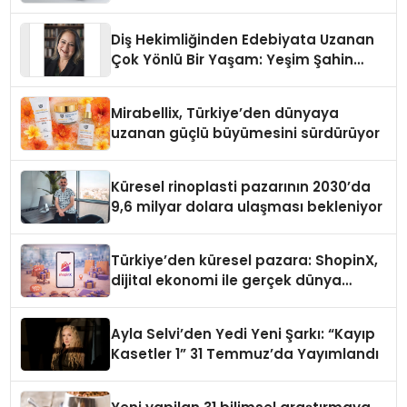
Diş Hekimliğinden Edebiyata Uzanan
Çok Yönlü Bir Yaşam: Yeşim Şahin
Yaman
Mirabellix, Türkiye’den dünyaya
uzanan güçlü büyümesini sürdürüyor
Küresel rinoplasti pazarının 2030’da
9,6 milyar dolara ulaşması bekleniyor
Türkiye’den küresel pazara: ShopinX,
dijital ekonomi ile gerçek dünya
alışverişini bir araya getirmeyi
hedefliyor
Ayla Selvi’den Yedi Yeni Şarkı: “Kayıp
Kasetler 1” 31 Temmuz’da Yayımlandı