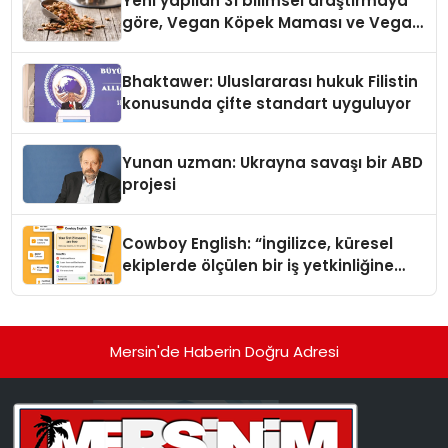
Yeni yapilan 31 bilimsel araştırmaya
göre, Vegan Köpek Maması ve Vegan
Kedi Mamasının İyi Sindirildiğini
Ortaya Koydu
Bhaktawer: Uluslararası hukuk Filistin
konusunda çifte standart uyguluyor
Yunan uzman: Ukrayna savaşı bir ABD
projesi
Cowboy English: “İngilizce, küresel
ekiplerde ölçülen bir iş yetkinliğine
dönüşüyor”
Mersin'de Haberin Doğru Adresi