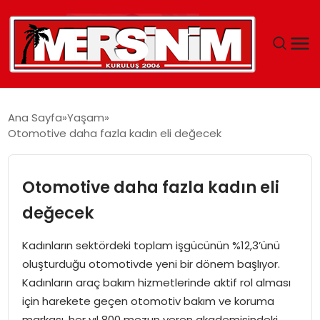
MERSIN
Ana Sayfa
Yaşam
Otomotive daha fazla kadın eli değecek
YAŞAM
GÜNCEL
Otomotive daha fazla kadın eli
değecek
SAĞLIK
Kadınların sektördeki toplam işgücünün %12,3’ünü
EĞITIM
oluşturduğu otomotivde yeni bir dönem başlıyor.
Kadınların araç bakım hizmetlerinde aktif rol alması
SPOR
için harekete geçen otomotiv bakım ve koruma
markası, her yıl 800 mezun veren akademisindeki