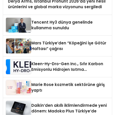
Derya Arms, İstanbul Prohunt 2026’da yeni nesil
ürünlerini ve global marka vizyonunu sergiledi
Tencent Hy3 dünya genelinde
kullanıma sunuldu
Mars Türkiye’den “Köpeğini İşe Götür
Haftası” çağrısı
Kleen-Hy-Dro-Gen Inc., Sıfır Karbon
Emisyonlu Hidrojen Isıtma
Teknolojisinde ISO ve TSSA
Düzenleyici Onaylarını Aldı
Marie Rose kozmetik sektörüne giriş
yaptı
Daikin’den akıllı iklimlendirmede yeni
dönem: Madoka Plus Türkiye’de