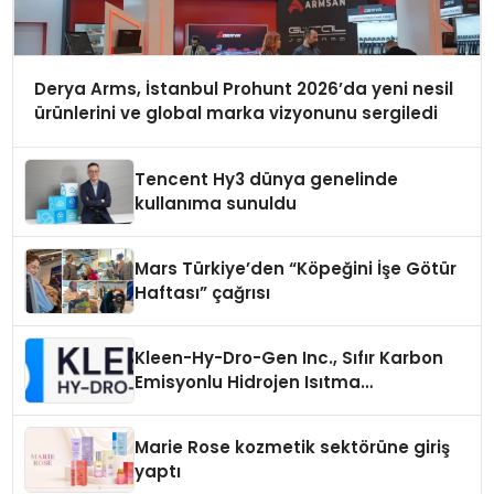
Derya Arms, İstanbul Prohunt 2026’da yeni nesil
ürünlerini ve global marka vizyonunu sergiledi
Tencent Hy3 dünya genelinde
kullanıma sunuldu
Mars Türkiye’den “Köpeğini İşe Götür
Haftası” çağrısı
Kleen-Hy-Dro-Gen Inc., Sıfır Karbon
Emisyonlu Hidrojen Isıtma
Teknolojisinde ISO ve TSSA
Düzenleyici Onaylarını Aldı
Marie Rose kozmetik sektörüne giriş
yaptı