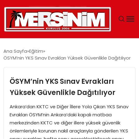
MERSIN
Ana Sayfa
Eğitim
ÖSYM’nin YKS Sınav Evrakları Yüksek Güvenlikle Dağıtılıyor
YAŞAM
GÜNCEL
ÖSYM’nin YKS Sınav Evrakları
Yüksek Güvenlikle Dağıtılıyor
SAĞLIK
Ankara’dan KKTC ve Diğer İllere Yola Çıkan YKS Sınav
EĞITIM
Evrakları ÖSYM’nin Ankara’daki kapalı matbaa
merkezinden KKTC ve diğer illere yüksek güvenlik
SPOR
önlemleriyle korunan nakil araçlarıyla gönderilen YKS
sınav evrakları, hafta sonu gerçekleştirilecek sınav